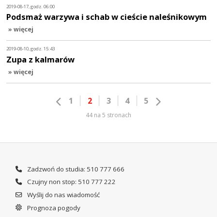
2019-08-17, godz. 06:00
Podsmaż warzywa i schab w cieście naleśnikowym
» więcej
2019-08-10, godz. 15:43
Zupa z kalmarów
» więcej
1
2
3
4
5
44 na 5 stronach
Zadzwoń do studia: 510 777 666
Czujny non stop: 510 777 222
Wyślij do nas wiadomość
Prognoza pogody