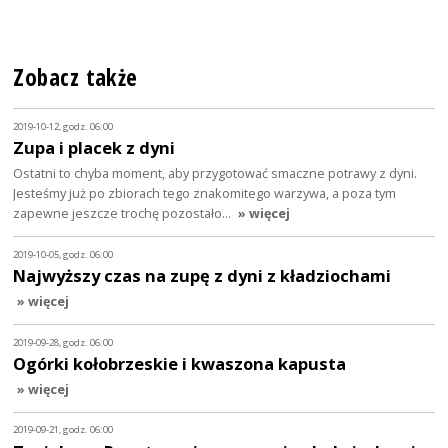
Zobacz także
2019-10-12, godz. 06:00
Zupa i placek z dyni
Ostatni to chyba moment, aby przygotować smaczne potrawy z dyni.
Jesteśmy już po zbiorach tego znakomitego warzywa, a poza tym
zapewne jeszcze trochę pozostało…
» więcej
2019-10-05, godz. 06:00
Najwyższy czas na zupę z dyni z kładziochami
» więcej
2019-09-28, godz. 06:00
Ogórki kołobrzeskie i kwaszona kapusta
» więcej
2019-09-21, godz. 06:00