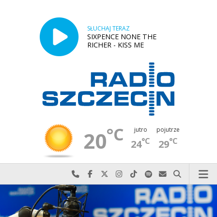
SŁUCHAJ TERAZ
SIXPENCE NONE THE
RICHER - KISS ME
°C
jutro
pojutrze
20
°C
°C
24
29
Najlepiej po prostu do nas zadzwoń
Odwiedź nas na Facebook-u
Odwiedź nas na X
Odwiedź nas na Instagram-ie
Odwiedź nas na TikTok-u
Szukaj nas na Spotify
Wyślij do nas w
Szukaj