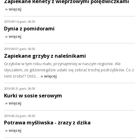
Zapiekane Renety z wieprzowymi polędwiczkami
» więcej
2019-09-14, godz. 06:00
Dynia z pomidorami
» więcej
2019-09-07, godz. 06:00
Zapiekane grzyby z naleśnikami
Grzybów w tym roku mało, przynajmniej w naszym regionie. Ale
słyszałem, że gdzieniegdzie udało się zebrać trochę podrzybków. Co z
nimi zrobić? Otóż…
» więcej
2019-08-31, godz. 06:00
Kurki w sosie serowym
» więcej
2019-08-24, godz. 06:00
Potrawa myśliwska - zrazy z dzika
» więcej