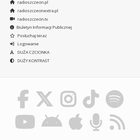
radioszczecin.pl
radioszczecinextra.pl
radioszczecin.tv
Biuletyn Informacji Publicznej
Posłuchaj teraz
Logowanie
DUŻA CZCIONKA
DUŻY KONTRAST