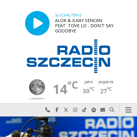
SŁUCHAJ TERAZ
ALOK & ILKAY SENCAN
FEAT. TOVE LO - DON'T SAY
GOODBYE
°C
jutro
pojutrze
14
°C
°C
30
27
Najlepiej po prostu do nas zadzwoń
Odwiedź nas na Facebook-u
Odwiedź nas na X
Odwiedź nas na Instagram-ie
Odwiedź nas na TikTok-u
Szukaj nas na Spotify
Wyślij do nas w
Szukaj