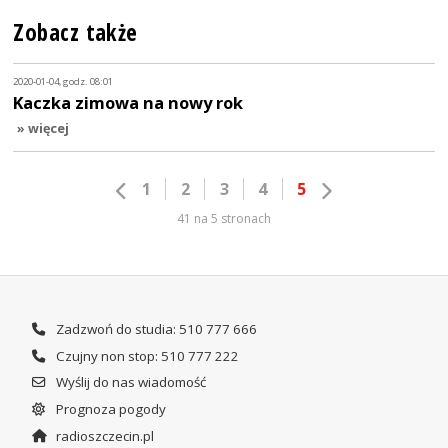
Zobacz także
2020-01-04, godz. 08:01
Kaczka zimowa na nowy rok
» więcej
1
2
3
4
5
41 na 5 stronach
Zadzwoń do studia: 510 777 666
Czujny non stop: 510 777 222
Wyślij do nas wiadomość
Prognoza pogody
radioszczecin.pl