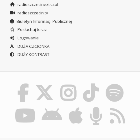
radioszczecinextra.pl
radioszczecin.tv
Biuletyn Informacji Publicznej
Posłuchaj teraz
Logowanie
DUŻA CZCIONKA
DUŻY KONTRAST