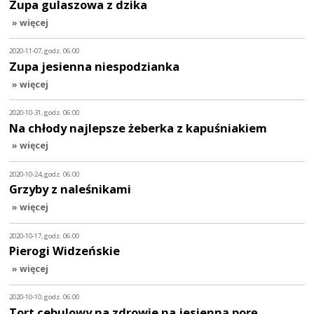
Zupa gulaszowa z dzika
» więcej
2020-11-07, godz. 06:00
Zupa jesienna niespodzianka
» więcej
2020-10-31, godz. 06:00
Na chłody najlepsze żeberka z kapuśniakiem
» więcej
2020-10-24, godz. 06:00
Grzyby z naleśnikami
» więcej
2020-10-17, godz. 06:00
Pierogi Widzeńskie
» więcej
2020-10-10, godz. 06:00
Tort cebulowy na zdrowie na jesienną porę