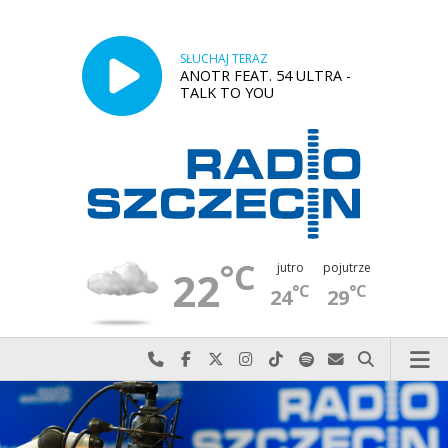
SŁUCHAJ TERAZ
ANOTR FEAT. 54 ULTRA -
TALK TO YOU
°C
jutro
pojutrze
22
°C
°C
24
29
Najlepiej po prostu do nas zadzwoń
Odwiedź nas na Facebook-u
Odwiedź nas na X
Odwiedź nas na Instagram-ie
Odwiedź nas na TikTok-u
Szukaj nas na Spotify
Wyślij do nas w
Szukaj