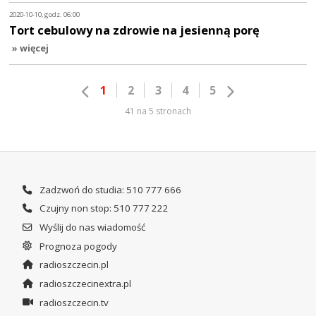
2020-10-10, godz. 06:00
Tort cebulowy na zdrowie na jesienną porę
» więcej
1
2
3
4
5
41 na 5 stronach
Zadzwoń do studia: 510 777 666
Czujny non stop: 510 777 222
Wyślij do nas wiadomość
Prognoza pogody
radioszczecin.pl
radioszczecinextra.pl
radioszczecin.tv