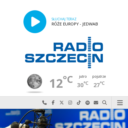
SŁUCHAJ TERAZ
RÓŻE EUROPY - JEDWAB
°C
jutro
pojutrze
12
°C
°C
30
27
Najlepiej po prostu do nas zadzwoń
Odwiedź nas na Facebook-u
Odwiedź nas na X
Odwiedź nas na Instagram-ie
Odwiedź nas na TikTok-u
Szukaj nas na Spotify
Wyślij do nas w
Szukaj