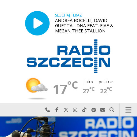
SŁUCHAJ TERAZ
ANDREA BOCELLI, DAVID
GUETTA - DNA FEAT. EJAE &
MEGAN THEE STALLION
°C
jutro
pojutrze
17
°C
°C
27
22
Najlepiej po prostu do nas zadzwoń
Odwiedź nas na Facebook-u
Odwiedź nas na X
Odwiedź nas na Instagram-ie
Odwiedź nas na TikTok-u
Szukaj nas na Spotify
Wyślij do nas w
Szukaj