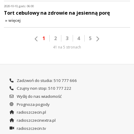
2020-10-10, godz. 06:00
Tort cebulowy na zdrowie na jesienną porę
» więcej
1
2
3
4
5
41 na 5 stronach
Zadzwoń do studia: 510 777 666
Czujny non stop: 510 777 222
Wyślij do nas wiadomość
Prognoza pogody
radioszczecin.pl
radioszczecinextra.pl
radioszczecin.tv