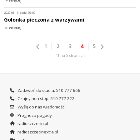
» więcej
2020-01-11, godz. 06:00
Golonka pieczona z warzywami
» więcej
1
2
3
4
5
41 na 5 stronach
Zadzwoń do studia: 510 777 666
Czujny non stop: 510 777 222
Wyślij do nas wiadomość
Prognoza pogody
radioszczecin.pl
radioszczecinextra.pl