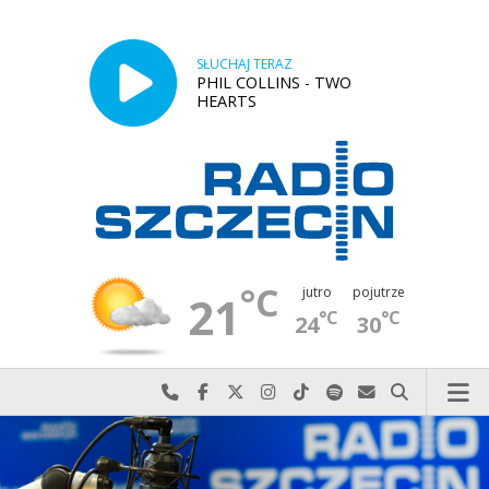
SŁUCHAJ TERAZ
PHIL COLLINS - TWO
HEARTS
°C
jutro
pojutrze
21
°C
°C
24
30
Najlepiej po prostu do nas zadzwoń
Odwiedź nas na Facebook-u
Odwiedź nas na X
Odwiedź nas na Instagram-ie
Odwiedź nas na TikTok-u
Szukaj nas na Spotify
Wyślij do nas w
Szukaj