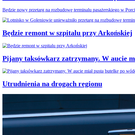
Będzie nowy przetarg na rozbudowę terminalu pasażerskiego w Porc
Będzie remont w szpitalu przy Arkońskiej
Pijany taksówkarz zatrzymany. W aucie mi
Utrudnienia na drogach regionu