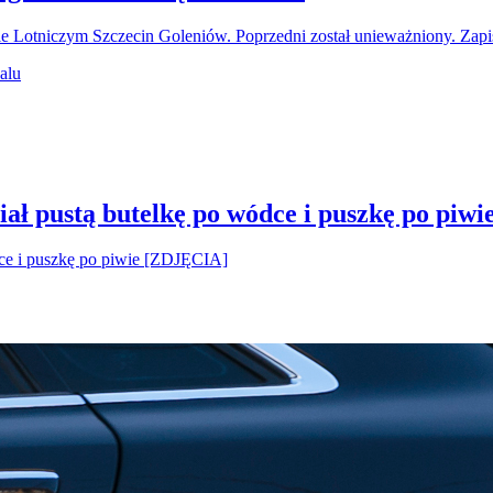
ie Lotniczym Szczecin Goleniów. Poprzedni został unieważniony. Za
ał pustą butelkę po wódce i puszkę po piw