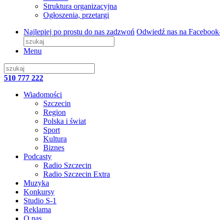
Struktura organizacyjna
Ogłoszenia, przetargi
Najlepiej po prostu do nas zadzwoń
Odwiedź nas na Facebook
Menu
510 777 222
Wiadomości
Szczecin
Region
Polska i świat
Sport
Kultura
Biznes
Podcasty
Radio Szczecin
Radio Szczecin Extra
Muzyka
Konkursy
Studio S-1
Reklama
O nas