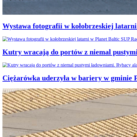
Wystawa fotografii w kołobrzeskiej latarn
Kutry wracają do portów z niemal pustym
Ciężarówka uderzyła w bariery w gminie P