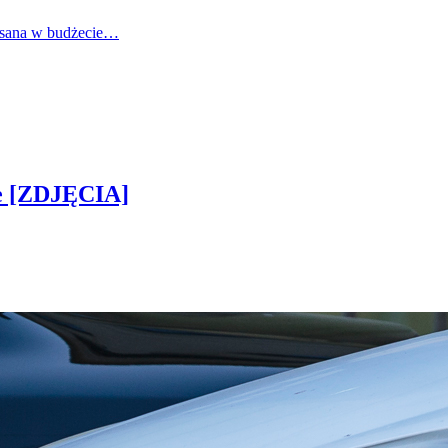
pisana w budżecie…
ie [ZDJĘCIA]