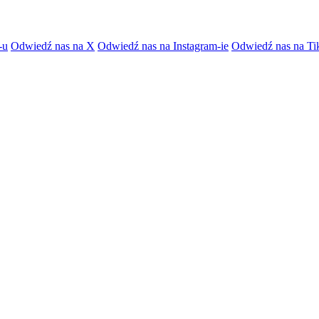
-u
Odwiedź nas na X
Odwiedź nas na Instagram-ie
Odwiedź nas na Ti