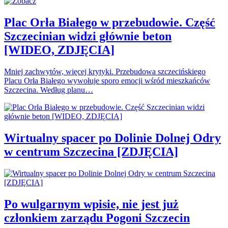
Plac Orła Białego w przebudowie. Część
Szczecinian widzi głównie beton
[WIDEO, ZDJĘCIA]
Mniej zachwytów, więcej krytyki. Przebudowa szczecińskiego
Placu Orła Białego wywołuje sporo emocji wśród mieszkańców
Szczecina. Według planu…
Wirtualny spacer po Dolinie Dolnej Odry
w centrum Szczecina [ZDJĘCIA]
Po wulgarnym wpisie, nie jest już
członkiem zarządu Pogoni Szczecin