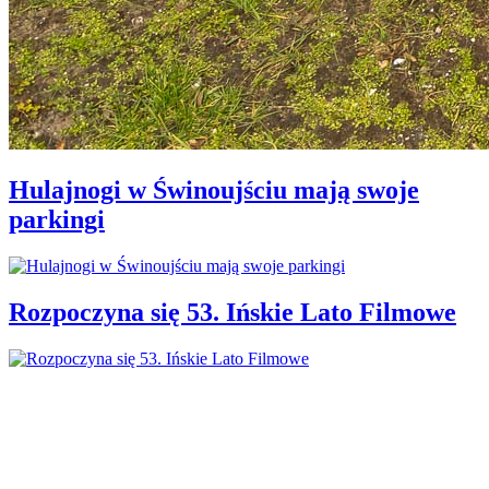
Hulajnogi w Świnoujściu mają swoje
parkingi
Rozpoczyna się 53. Ińskie Lato Filmowe