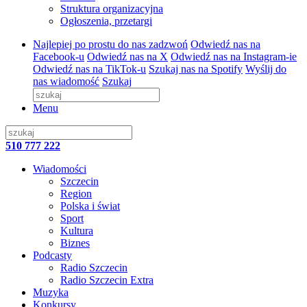
Struktura organizacyjna
Ogłoszenia, przetargi
Najlepiej po prostu do nas zadzwoń
Odwiedź nas na
Facebook-u
Odwiedź nas na X
Odwiedź nas na Instagram-ie
Odwiedź nas na TikTok-u
Szukaj nas na Spotify
Wyślij do
nas wiadomość
Szukaj
Menu
510 777 222
Wiadomości
Szczecin
Region
Polska i świat
Sport
Kultura
Biznes
Podcasty
Radio Szczecin
Radio Szczecin Extra
Muzyka
Konkursy