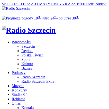
SŁUCHAJ TERAZ
TEMATY I MUZYKA do 19:00
Piotr Rokicki
°C
°C
°C
19
jutro
24
pojutrze
30
Wiadomości
Szczecin
Region
Polska i świat
Sport
Kultura
Biznes
Podcasty
Radio Szczecin
Radio Szczecin Extra
Muzyka
Konkursy
Studio S-1
Reklama
O nas
Kontakt