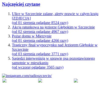
Najczęściej czytane
Ulice w Szczecinie zalane, alerty prawie w całym kraju
[ZDJĘCIA]
(od 01 sierpnia oglądane 8524 razy)
Akcja ratunkowa na jeziorze Głębokim w Szczecinie
(od 02 sierpnia oglądane 4967 razy)
Pożar domu w Mierzynie
(od 01 sierpnia oglądane 4266 razy)
Tragiczny finał wypoczynku nad Jeziorem Głębokie w
Szczecinie
(od 03 sierpnia oglądane 3771 razy)
Sąsiedzi interweniują w sprawie psa pozostawionego
samotnie w mieszkaniu
(od wczoraj oglądane 3565 razy)