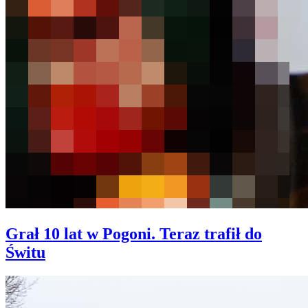
Grał 10 lat w Pogoni. Teraz trafił do
Świtu