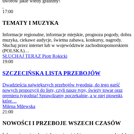
uworów jakie wtedy graliśmy!
17:00
TEMATY I MUZYKA
Informacje regionalne, informacje miejskie, prognoza pogody, dobra
muzyka, ciekawe audycje, świetna zabawa, konkursy, nagrody.
Słuchaj przez internet lub w województwie zachodniopomorskiem
(POLSKA)…
SŁUCHAJ TERAZ
Piotr Rokicki
19:00
SZCZECIŃSKA LISTA PRZEBOJÓW
Dwadzieścia największych przebojów tygodnia, do tego garść
nowych propozycji do listy, czyli nasze typy, świeży towar oraz
premiera tygodnia! Sprawdzamy poczekalnię, a w niej piosenki,
które…
Milena Milewska
21:00
NOWOŚCI I PRZEBOJE WSZECH CZASÓW