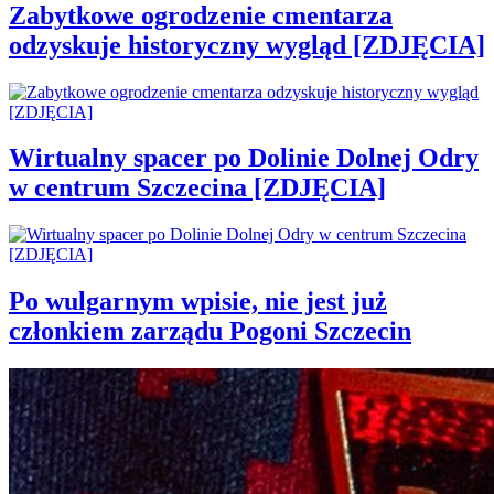
Zabytkowe ogrodzenie cmentarza
odzyskuje historyczny wygląd [ZDJĘCIA]
Wirtualny spacer po Dolinie Dolnej Odry
w centrum Szczecina [ZDJĘCIA]
Po wulgarnym wpisie, nie jest już
członkiem zarządu Pogoni Szczecin