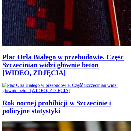
Plac Orła Białego w przebudowie. Część
Szczecinian widzi głównie beton
[WIDEO, ZDJĘCIA]
Rok nocnej prohibicji w Szczecinie i
policyjne statystyki