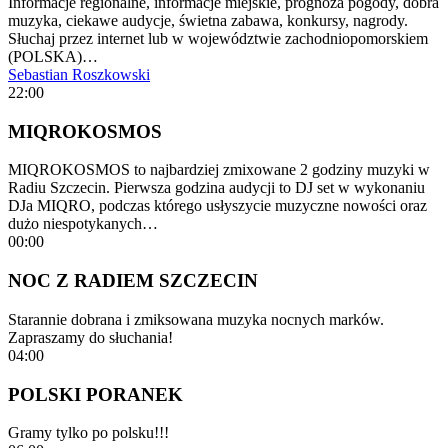
Informacje regionalne, informacje miejskie, prognoza pogody, dobra
muzyka, ciekawe audycje, świetna zabawa, konkursy, nagrody.
Słuchaj przez internet lub w województwie zachodniopomorskiem
(POLSKA)…
Sebastian Roszkowski
22:00
MIQROKOSMOS
MIQROKOSMOS to najbardziej zmixowane 2 godziny muzyki w
Radiu Szczecin. Pierwsza godzina audycji to DJ set w wykonaniu
DJa MIQRO, podczas którego usłyszycie muzyczne nowości oraz
dużo niespotykanych…
00:00
NOC Z RADIEM SZCZECIN
Starannie dobrana i zmiksowana muzyka nocnych marków.
Zapraszamy do słuchania!
04:00
POLSKI PORANEK
Gramy tylko po polsku!!!