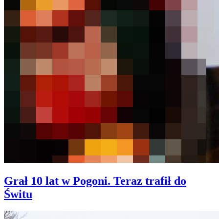
Grał 10 lat w Pogoni. Teraz trafił do
Świtu