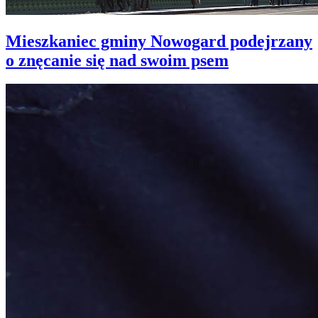
Mieszkaniec gminy Nowogard podejrzany
o znęcanie się nad swoim psem