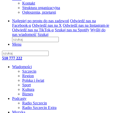
Kontakt
Struktura organizacyjna
Ogłoszenia, przetargi
Najlepiej po prostu do nas zadzwoń
Odwiedź nas na
Facebook-u
Odwiedź nas na X
Odwiedź nas na Instagram-ie
Odwiedź nas na TikTok-u
Szukaj nas na Spotify
Wyślij do
nas wiadomość
Szukaj
Menu
510 777 222
Wiadomości
Szczecin
Region
Polska i świat
Sport
Kultura
Biznes
Podcasty
Radio Szczecin
Radio Szczecin Extra
Muzyka