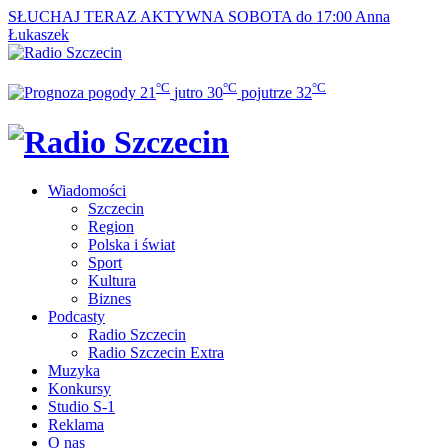
SŁUCHAJ TERAZ
AKTYWNA SOBOTA do 17:00
Anna
Łukaszek
°C
°C
°C
21
jutro
30
pojutrze
32
Wiadomości
Szczecin
Region
Polska i świat
Sport
Kultura
Biznes
Podcasty
Radio Szczecin
Radio Szczecin Extra
Muzyka
Konkursy
Studio S-1
Reklama
O nas