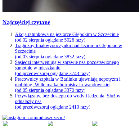
Najczęściej czytane
Akcja ratunkowa na jeziorze Głębokim w Szczecinie
(od 02 sierpnia oglądane 5026 razy)
Tragiczny finał wypoczynku nad Jeziorem Głębokie w
Szczecinie
(od 03 sierpnia oglądane 3832 razy)
Sąsiedzi interweniują w sprawie psa pozostawionego
samotnie w mieszkaniu
(od przedwczoraj oglądane 3743 razy)
Pracownicy szpitala w Barlinku ujawniają nepotyzm i
mobbing. W tle matka burmistrz Lewandowskiej
(od 05 sierpnia oglądane 3370 razy)
Przywiązany, bez dostępu do wody i jedzenia. Służby
odnalazły psa
(od przedwczoraj oglądane 2410 razy)