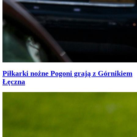
Piłkarki nożne Pogoni grają z Górnikiem
Łęczna