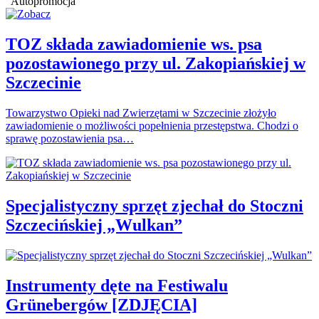
Autopromocja
TOZ składa zawiadomienie ws. psa
pozostawionego przy ul. Zakopiańskiej w
Szczecinie
Towarzystwo Opieki nad Zwierzętami w Szczecinie złożyło
zawiadomienie o możliwości popełnienia przestępstwa. Chodzi o
sprawę pozostawienia psa…
Specjalistyczny sprzęt zjechał do Stoczni
Szczecińskiej „Wulkan”
Instrumenty dęte na Festiwalu
Grünebergów [ZDJĘCIA]