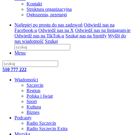
Kontakt
Struktura organizacyjna
Ogłoszenia, przetargi
Najlepiej po prostu do nas zadzwoń
Odwiedź nas na
Facebook-u
Odwiedź nas na X
Odwiedź nas na Instagram-ie
Odwiedź nas na TikTok-u
Szukaj nas na Spotify
Wyślij do
nas wiadomość
Szukaj
Menu
510 777 222
Wiadomości
Szczecin
Region
Polska i świat
Sport
Kultura
Biznes
Podcasty
Radio Szczecin
Radio Szczecin Extra
Muzyka