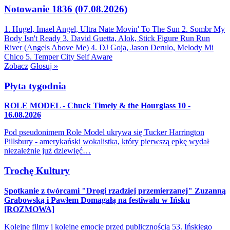
Notowanie 1836 (07.08.2026)
1. Hugel, Imael Angel, Ultra Nate
Movin' To The Sun
2. Sombr
My
Body Isn't Ready
3. David Guetta, Alok, Stick Figure
Run Run
River (Angels Above Me)
4. DJ Goja, Jason Derulo, Melody
Mi
Chico
5. Temper City
Self Aware
Zobacz
Głosuj »
Płyta tygodnia
ROLE MODEL - Chuck Timely & the Hourglass 10 -
16.08.2026
Pod pseudonimem Role Model ukrywa się Tucker Harrington
Pillsbury - amerykański wokalistka, który pierwszą epkę wydał
niezależnie już dziewięć…
Trochę Kultury
Spotkanie z twórcami "Drogi rzadziej przemierzanej" Zuzanną
Grabowską i Pawłem Domagałą na festiwalu w Ińsku
[ROZMOWA]
Kolejne filmy i kolejne emocje przed publicznością 53. Ińskiego