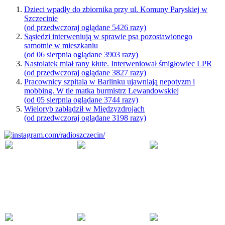
Dzieci wpadły do zbiornika przy ul. Komuny Paryskiej w
Szczecinie
(od przedwczoraj oglądane 5426 razy)
Sąsiedzi interweniują w sprawie psa pozostawionego
samotnie w mieszkaniu
(od 06 sierpnia oglądane 3903 razy)
Nastolatek miał rany kłute. Interweniował śmigłowiec LPR
(od przedwczoraj oglądane 3827 razy)
Pracownicy szpitala w Barlinku ujawniają nepotyzm i
mobbing. W tle matka burmistrz Lewandowskiej
(od 05 sierpnia oglądane 3744 razy)
Wieloryb zabłądził w Międzyzdrojach
(od przedwczoraj oglądane 3198 razy)