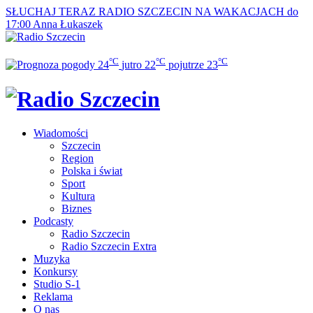
SŁUCHAJ TERAZ
RADIO SZCZECIN NA WAKACJACH do
17:00
Anna Łukaszek
°C
°C
°C
24
jutro
22
pojutrze
23
Wiadomości
Szczecin
Region
Polska i świat
Sport
Kultura
Biznes
Podcasty
Radio Szczecin
Radio Szczecin Extra
Muzyka
Konkursy
Studio S-1
Reklama
O nas