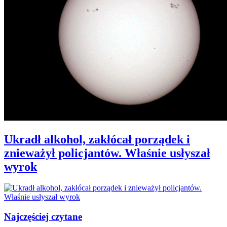
Ukradł alkohol, zakłócał porządek i
znieważył policjantów. Właśnie usłyszał
wyrok
Najczęściej czytane