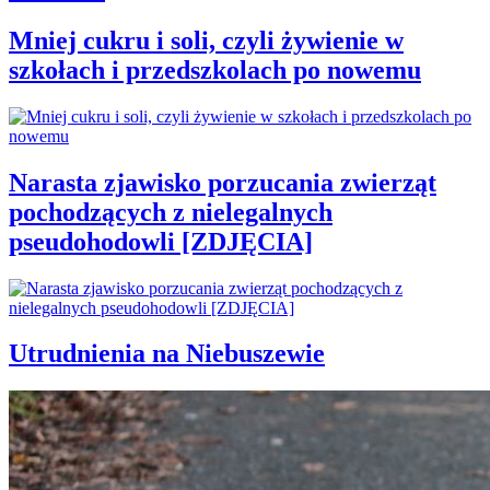
Mniej cukru i soli, czyli żywienie w
szkołach i przedszkolach po nowemu
Narasta zjawisko porzucania zwierząt
pochodzących z nielegalnych
pseudohodowli [ZDJĘCIA]
Utrudnienia na Niebuszewie