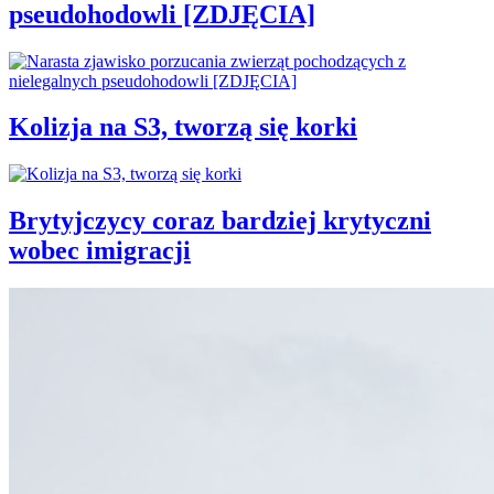
pseudohodowli [ZDJĘCIA]
Kolizja na S3, tworzą się korki
Brytyjczycy coraz bardziej krytyczni
wobec imigracji