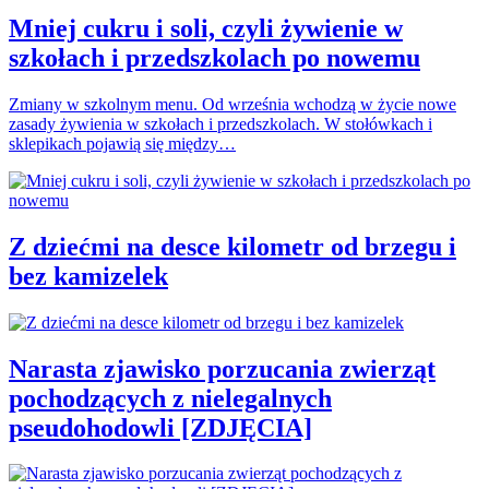
Mniej cukru i soli, czyli żywienie w
szkołach i przedszkolach po nowemu
Zmiany w szkolnym menu. Od września wchodzą w życie nowe
zasady żywienia w szkołach i przedszkolach. W stołówkach i
sklepikach pojawią się między…
Z dziećmi na desce kilometr od brzegu i
bez kamizelek
Narasta zjawisko porzucania zwierząt
pochodzących z nielegalnych
pseudohodowli [ZDJĘCIA]