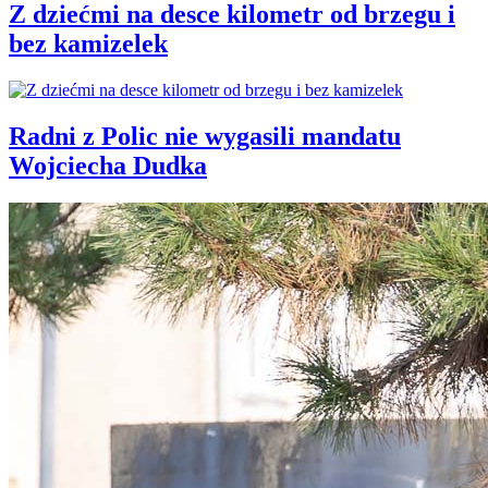
Z dziećmi na desce kilometr od brzegu i
bez kamizelek
Radni z Polic nie wygasili mandatu
Wojciecha Dudka