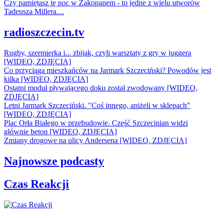
Czy pamiętasz tę noc w Zakopanem - to jedne z wielu utworów
Tadeusza Millera…
radioszczecin.tv
Rugby, szermierka i... zbijak, czyli warsztaty z gry w juggera
[WIDEO, ZDJĘCIA]
Co przyciąga mieszkańców na Jarmark Szczeciński? Powodów jest
kilka [WIDEO, ZDJĘCIA]
Ostatni moduł pływającego doku został zwodowany [WIDEO,
ZDJĘCIA]
Letni Jarmark Szczeciński. "Coś innego, aniżeli w sklepach"
[WIDEO, ZDJĘCIA]
Plac Orła Białego w przebudowie. Część Szczecinian widzi
głównie beton [WIDEO, ZDJĘCIA]
Zmiany drogowe na ulicy Andersena [WIDEO, ZDJĘCIA]
Najnowsze podcasty
Czas Reakcji