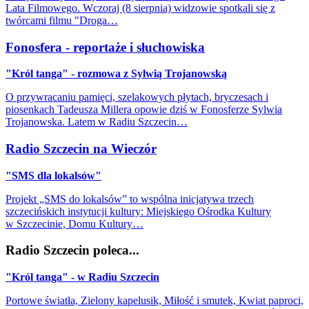
Lata Filmowego. Wczoraj (8 sierpnia) widzowie spotkali się z
twórcami filmu "Droga…
Fonosfera - reportaże i słuchowiska
"Król tanga" - rozmowa z Sylwią Trojanowską
O przywracaniu pamięci, szelakowych płytach, bryczesach i
piosenkach Tadeusza Millera opowie dziś w Fonosferze Sylwia
Trojanowska. Latem w Radiu Szczecin…
Radio Szczecin na Wieczór
"SMS dla lokalsów"
Projekt „SMS do lokalsów” to wspólna inicjatywa trzech
szczecińskich instytucji kultury: Miejskiego Ośrodka Kultury
w Szczecinie, Domu Kultury…
Radio Szczecin poleca...
"Król tanga" - w Radiu Szczecin
Portowe światła, Zielony kapelusik, Miłość i smutek, Kwiat paproci,