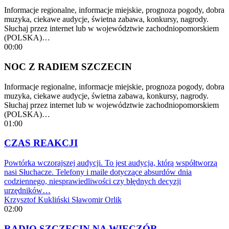
Informacje regionalne, informacje miejskie, prognoza pogody, dobra
muzyka, ciekawe audycje, świetna zabawa, konkursy, nagrody.
Słuchaj przez internet lub w województwie zachodniopomorskiem
(POLSKA)…
00:00
NOC Z RADIEM SZCZECIN
Informacje regionalne, informacje miejskie, prognoza pogody, dobra
muzyka, ciekawe audycje, świetna zabawa, konkursy, nagrody.
Słuchaj przez internet lub w województwie zachodniopomorskiem
(POLSKA)…
01:00
CZAS REAKCJI
Powtórka wczorajszej audycji. To jest audycja, którą współtworzą
nasi Słuchacze. Telefony i maile dotyczące absurdów dnia
codziennego, niesprawiedliwości czy błędnych decyzji
urzędników…
Krzysztof Kukliński
Sławomir Orlik
02:00
RADIO SZCZECIN NA WIECZÓR