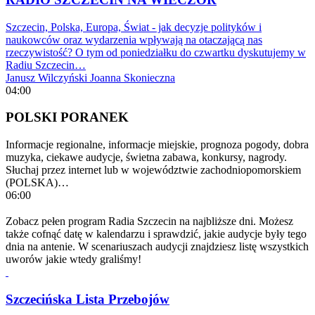
Szczecin, Polska, Europa, Świat - jak decyzje polityków i
naukowców oraz wydarzenia wpływają na otaczającą nas
rzeczywistość? O tym od poniedziałku do czwartku dyskutujemy w
Radiu Szczecin…
Janusz Wilczyński
Joanna Skonieczna
04:00
POLSKI PORANEK
Informacje regionalne, informacje miejskie, prognoza pogody, dobra
muzyka, ciekawe audycje, świetna zabawa, konkursy, nagrody.
Słuchaj przez internet lub w województwie zachodniopomorskiem
(POLSKA)…
06:00
Zobacz pełen program Radia Szczecin na najbliższe dni. Możesz
także cofnąć datę w kalendarzu i sprawdzić, jakie audycje były tego
dnia na antenie. W scenariuszach audycji znajdziesz listę wszystkich
uworów jakie wtedy graliśmy!
Szczecińska Lista Przebojów