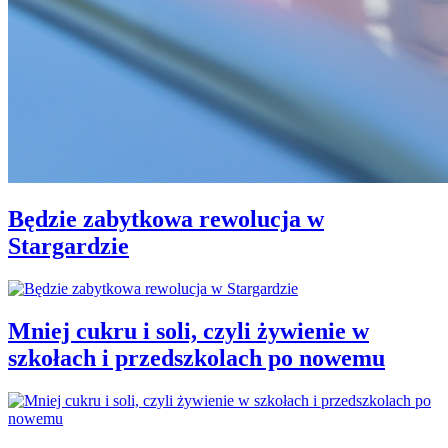
Będzie zabytkowa rewolucja w
Stargardzie
Mniej cukru i soli, czyli żywienie w
szkołach i przedszkolach po nowemu