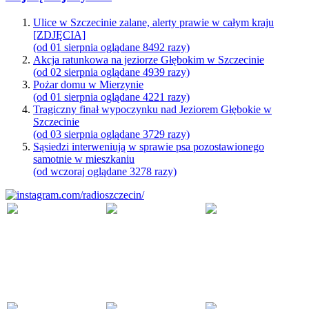
Ulice w Szczecinie zalane, alerty prawie w całym kraju
[ZDJĘCIA]
(od 01 sierpnia oglądane 8492 razy)
Akcja ratunkowa na jeziorze Głębokim w Szczecinie
(od 02 sierpnia oglądane 4939 razy)
Pożar domu w Mierzynie
(od 01 sierpnia oglądane 4221 razy)
Tragiczny finał wypoczynku nad Jeziorem Głębokie w
Szczecinie
(od 03 sierpnia oglądane 3729 razy)
Sąsiedzi interweniują w sprawie psa pozostawionego
samotnie w mieszkaniu
(od wczoraj oglądane 3278 razy)