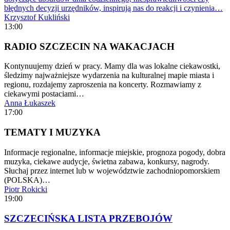
błędnych decyzji urzędników, inspirują nas do reakcji i czynienia…
Krzysztof Kukliński
13:00
RADIO SZCZECIN NA WAKACJACH
Kontynuujemy dzień w pracy. Mamy dla was lokalne ciekawostki,
śledzimy najważniejsze wydarzenia na kulturalnej mapie miasta i
regionu, rozdajemy zaproszenia na koncerty. Rozmawiamy z
ciekawymi postaciami…
Anna Łukaszek
17:00
TEMATY I MUZYKA
Informacje regionalne, informacje miejskie, prognoza pogody, dobra
muzyka, ciekawe audycje, świetna zabawa, konkursy, nagrody.
Słuchaj przez internet lub w województwie zachodniopomorskiem
(POLSKA)…
Piotr Rokicki
19:00
SZCZECIŃSKA LISTA PRZEBOJÓW