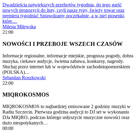
Dwadzieścia największych przebojów tygodnia, do tego garść
nowych propozycji do listy, czyli nasze typy, świeży towar oraz
premiera tygodnia! Sprawdzamy poczekalnię, a w niej piosenki,
które…
Milena Milewska
21:00
NOWOŚCI I PRZEBOJE WSZECH CZASÓW
Informacje regionalne, informacje miejskie, prognoza pogody, dobra
muzyka, ciekawe audycje, świetna zabawa, konkursy, nagrody.
Słuchaj przez internet lub w województwie zachodniopomorskiem
(POLSKA)…
Sebastian Roszkowski
22:00
MIQROKOSMOS
MIQROKOSMOS to najbardziej zmixowane 2 godziny muzyki w
Radiu Szczecin. Pierwsza godzina audycji to DJ set w wykonaniu
DJa MIQRO, podczas którego usłyszycie muzyczne nowości oraz
dużo niespotykanych…
00:00