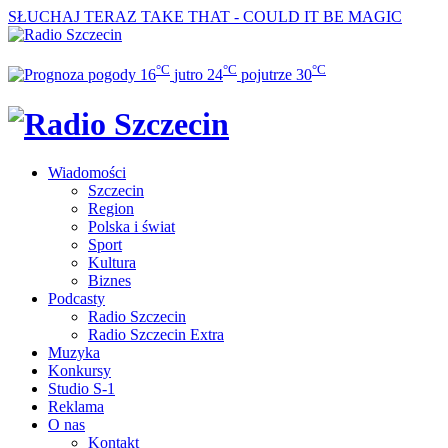
SŁUCHAJ TERAZ
TAKE THAT - COULD IT BE MAGIC
°C
°C
°C
16
jutro
24
pojutrze
30
Wiadomości
Szczecin
Region
Polska i świat
Sport
Kultura
Biznes
Podcasty
Radio Szczecin
Radio Szczecin Extra
Muzyka
Konkursy
Studio S-1
Reklama
O nas
Kontakt