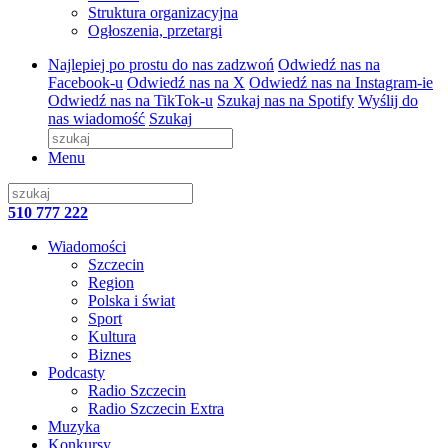
Struktura organizacyjna
Ogłoszenia, przetargi
Najlepiej po prostu do nas zadzwoń
Odwiedź nas na
Facebook-u
Odwiedź nas na X
Odwiedź nas na Instagram-ie
Odwiedź nas na TikTok-u
Szukaj nas na Spotify
Wyślij do
nas wiadomość
Szukaj
Menu
510 777 222
Wiadomości
Szczecin
Region
Polska i świat
Sport
Kultura
Biznes
Podcasty
Radio Szczecin
Radio Szczecin Extra
Muzyka
Konkursy