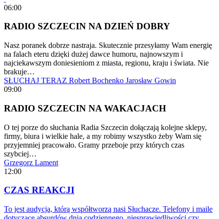
06:00
RADIO SZCZECIN NA DZIEŃ DOBRY
Nasz poranek dobrze nastraja. Skutecznie przesyłamy Wam energię
na falach eteru dzięki dużej dawce humoru, najnowszym i
najciekawszym doniesieniom z miasta, regionu, kraju i świata. Nie
brakuje…
SŁUCHAJ TERAZ
Robert Bochenko
Jarosław Gowin
09:00
RADIO SZCZECIN NA WAKACJACH
O tej porze do słuchania Radia Szczecin dołączają kolejne sklepy,
firmy, biura i wielkie hale, a my robimy wszystko żeby Wam się
przyjemniej pracowało. Gramy przeboje przy których czas
szybciej…
Grzegorz Lament
12:00
CZAS REAKCJI
To jest audycja, którą współtworzą nasi Słuchacze. Telefony i maile
dotyczące absurdów dnia codziennego, niesprawiedliwości czy