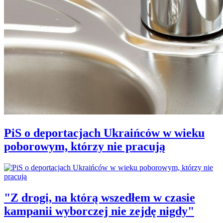
PiS o deportacjach Ukraińców w wieku
poborowym, którzy nie pracują
"Z drogi, na którą wszedłem w czasie
kampanii wyborczej nie zejdę nigdy"