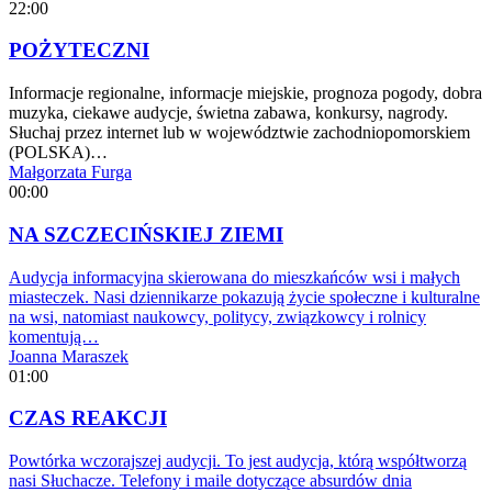
22:00
POŻYTECZNI
Informacje regionalne, informacje miejskie, prognoza pogody, dobra
muzyka, ciekawe audycje, świetna zabawa, konkursy, nagrody.
Słuchaj przez internet lub w województwie zachodniopomorskiem
(POLSKA)…
Małgorzata Furga
00:00
NA SZCZECIŃSKIEJ ZIEMI
Audycja informacyjna skierowana do mieszkańców wsi i małych
miasteczek. Nasi dziennikarze pokazują życie społeczne i kulturalne
na wsi, natomiast naukowcy, politycy, związkowcy i rolnicy
komentują…
Joanna Maraszek
01:00
CZAS REAKCJI
Powtórka wczorajszej audycji. To jest audycja, którą współtworzą
nasi Słuchacze. Telefony i maile dotyczące absurdów dnia