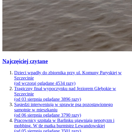
Najczęściej czytane
Dzieci wpadły do zbiornika przy ul. Komuny Paryskiej w
Szczecinie
(od wczoraj oglądane 4534 razy)
Tragiczny finał wypoczynku nad Jeziorem Głębokie w
Szczecinie
(od 03 sierpnia oglądane 3896 razy)
Sąsiedzi interweniują w sprawie psa pozostawionego
samotnie w mieszkaniu
(od 06 sierpnia oglądane 3790 razy)
Pracownicy szpitala w Barlinku ujawniają nepotyzm i
mobbing. W tle matka burmistrz Lewandowskiej
(od 05 sierpnia oglądane 3501 razy)