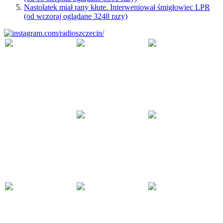
Nastolatek miał rany kłute. Interweniował śmigłowiec LPR
(od wczoraj oglądane 3248 razy)