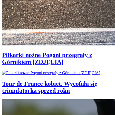
Piłkarki nożne Pogoni przegrały z
Górnikiem [ZDJĘCIA]
Tour de France kobiet. Wycofała się
triumfatorka sprzed roku