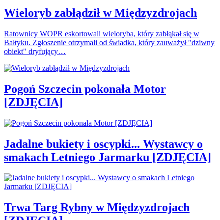
Wieloryb zabłądził w Międzyzdrojach
Ratownicy WOPR eskortowali wieloryba, który zabłąkał się w
Bałtyku. Zgłoszenie otrzymali od świadka, który zauważył "dziwny
obiekt" dryfujący…
Pogoń Szczecin pokonała Motor
[ZDJĘCIA]
Jadalne bukiety i oscypki... Wystawcy o
smakach Letniego Jarmarku [ZDJĘCIA]
Trwa Targ Rybny w Międzyzdrojach