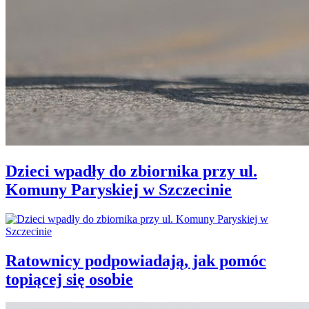
Dzieci wpadły do zbiornika przy ul.
Komuny Paryskiej w Szczecinie
Ratownicy podpowiadają, jak pomóc
topiącej się osobie