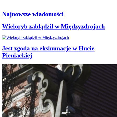
Najnowsze wiadomości
Wieloryb zabłądził w Międzyzdrojach
Jest zgoda na ekshumacje w Hucie
Pieniackiej