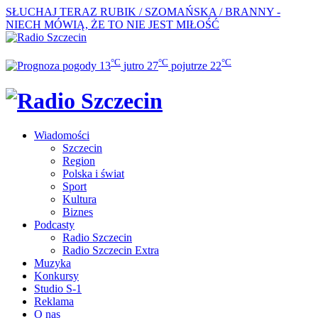
SŁUCHAJ TERAZ
RUBIK / SZOMAŃSKA / BRANNY -
NIECH MÓWIĄ, ŻE TO NIE JEST MIŁOŚĆ
°C
°C
°C
13
jutro
27
pojutrze
22
Wiadomości
Szczecin
Region
Polska i świat
Sport
Kultura
Biznes
Podcasty
Radio Szczecin
Radio Szczecin Extra
Muzyka
Konkursy
Studio S-1
Reklama
O nas