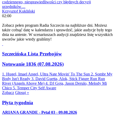
codziennego, niesprawiedliwości czy błędnych decyzji
urzędników…
Krzysztof Kukliński
02:00
Zobacz pełen program Radia Szczecin na najbliższe dni. Możesz
także cofnąć datę w kalendarzu i sprawdzić, jakie audycje były tego
dnia na antenie. W scenariuszach audycji znajdziesz listę wszystkich
uworów jakie wtedy graliśmy!
Szczecińska Lista Przebojów
Notowanie 1836 (07.08.2026)
1. Hugel, Imael Angel, Ultra Nate
Movin' To The Sun
2. Sombr
My
Body Isn't Ready
3. David Guetta, Alok, Stick Figure
Run Run
River (Angels Above Me)
4. DJ Goja, Jason Derulo, Melody
Mi
Chico
5. Temper City
Self Aware
Zobacz
Głosuj »
Płyta tygodnia
ARIANA GRANDE - Petal 03 - 09.08.2026