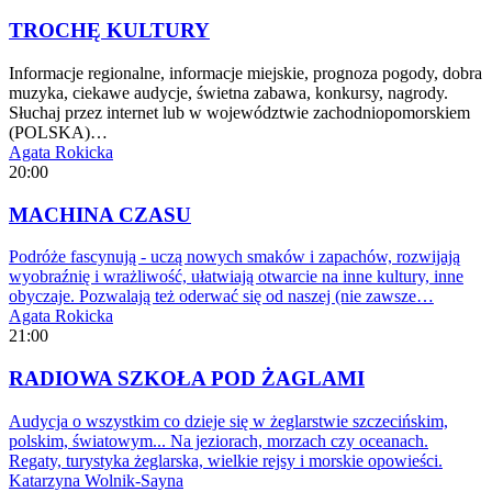
TROCHĘ KULTURY
Informacje regionalne, informacje miejskie, prognoza pogody, dobra
muzyka, ciekawe audycje, świetna zabawa, konkursy, nagrody.
Słuchaj przez internet lub w województwie zachodniopomorskiem
(POLSKA)…
Agata Rokicka
20:00
MACHINA CZASU
Podróże fascynują - uczą nowych smaków i zapachów, rozwijają
wyobraźnię i wrażliwość, ułatwiają otwarcie na inne kultury, inne
obyczaje. Pozwalają też oderwać się od naszej (nie zawsze…
Agata Rokicka
21:00
RADIOWA SZKOŁA POD ŻAGLAMI
Audycja o wszystkim co dzieje się w żeglarstwie szczecińskim,
polskim, światowym... Na jeziorach, morzach czy oceanach.
Regaty, turystyka żeglarska, wielkie rejsy i morskie opowieści.
Katarzyna Wolnik-Sayna