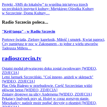
Projekt „SMS do lokalsów” to wspólna inicjatywa trzech
szczecińskich instytucji kultury: Miejskiego Ośrodka Kultury
w Szczecinie, Domu Kultury…
Radio Szczecin poleca...
"Król tanga" - w Radiu Szczecin
Portowe światła, Zielony kapelusik, Miłość i smutek, Kwiat paproci,
Czy pamiętasz tę noc w Zakopanem - to jedne z wielu utworów
Tadeusza Millera…
radioszczecin.tv
Ostatni moduł pływającego doku został zwodowany [WIDEO,
ZDJĘCIA]
Letni Jarmark Szczeciński. "Coś innego, aniżeli w sklepach"
[WIDEO, ZDJĘCIA]
Plac Orła Białego w przebudowie. Część Szczecinian widzi
głównie beton [WIDEO, ZDJĘCIA]
Zmiany drogowe na ulicy Andersena [WIDEO, ZDJĘCIA]
Pękający budynek przy ul. Hożej w coraz gorszym stanie.
Mieszkańcy: nadzór może podjąć decyzję o eksmisji [WIDEO,