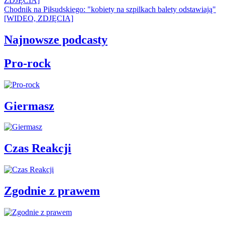
ZDJĘCIA]
Chodnik na Piłsudskiego: "kobiety na szpilkach balety odstawiają"
[WIDEO, ZDJĘCIA]
Najnowsze podcasty
Pro-rock
Giermasz
Czas Reakcji
Zgodnie z prawem