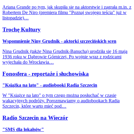
Ariana Grande po tym, jak skupiła się na aktorstwie i zagrała m.in. z
Robertem De Niro (premiera filmu "Poznaj swojego teścia" już w
listopadzie)…
Trochę Kultury
Wspomnienie Niny Grudnik - aktorki szczecińskich scen
Nina Grudnik (także Nina Grudnik-Banucha) urodziła się 16 maja
1936 roku w Dąbrowie Górniczej. Po wojnie wraz z rodzicami
wyjechała do Wrocławia…
Fonosfera - reportaże i słuchowiska
"Książka na lato" - audiobooki Radia Szczecin
W "Książce na lato" o tym czego można posłuchać w czasie
wakacyjnych podróży. Porozmawiamy o audiobookach Radia
Szczecin, które warto mieć pod…
Radio Szczecin na Wieczór
"SMS dla lokalsów"