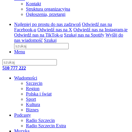
Kontakt
Struktura organizacyjna
Ogłoszenia, przetargi
Najlepiej po prostu do nas zadzwoń
Odwiedź nas na
Facebook-u
Odwiedź nas na X
Odwiedź nas na Instagram-ie
Odwiedź nas na TikTok-u
Szukaj nas na Spotify
Wyślij do
nas wiadomość
Szukaj
Menu
510 777 222
Wiadomości
Szczecin
Region
Polska i świat
Sport
Kultura
Biznes
Podcasty
Radio Szczecin
Radio Szczecin Extra
Muzyka