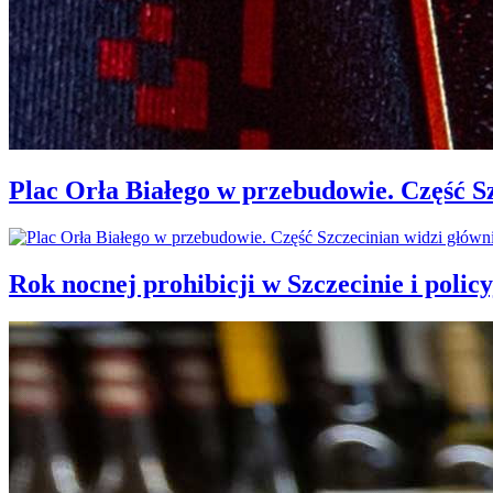
Plac Orła Białego w przebudowie. Część 
Rok nocnej prohibicji w Szczecinie i policy