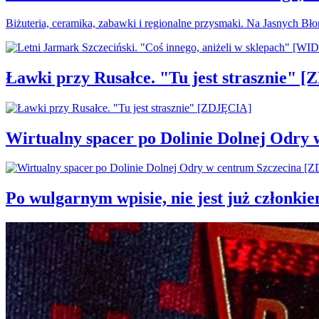
Biżuteria, ceramika, zabawki i regionalne przysmaki. Na Jasnych Bł
Ławki przy Rusałce. "Tu jest strasznie" 
Wirtualny spacer po Dolinie Dolnej Odry
Po wulgarnym wpisie, nie jest już członki