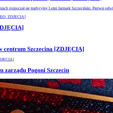
oniach rozpoczął się tradycyjny Letni Jarmark Szczeciński. Pierwsi od
[ZDJĘCIA]
 w centrum Szczecina [ZDJĘCIA]
em zarządu Pogoni Szczecin