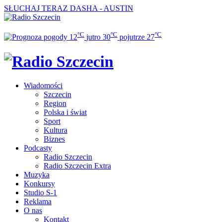
SŁUCHAJ TERAZ
DASHA - AUSTIN
°C
°C
°C
12
jutro
30
pojutrze
27
Wiadomości
Szczecin
Region
Polska i świat
Sport
Kultura
Biznes
Podcasty
Radio Szczecin
Radio Szczecin Extra
Muzyka
Konkursy
Studio S-1
Reklama
O nas
Kontakt