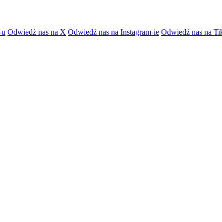
-u
Odwiedź nas na X
Odwiedź nas na Instagram-ie
Odwiedź nas na Ti