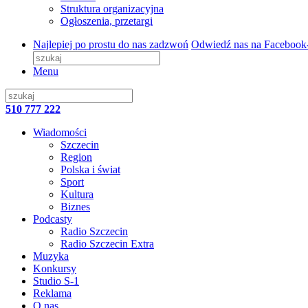
Struktura organizacyjna
Ogłoszenia, przetargi
Najlepiej po prostu do nas zadzwoń
Odwiedź nas na Facebook
Menu
510 777 222
Wiadomości
Szczecin
Region
Polska i świat
Sport
Kultura
Biznes
Podcasty
Radio Szczecin
Radio Szczecin Extra
Muzyka
Konkursy
Studio S-1
Reklama
O nas