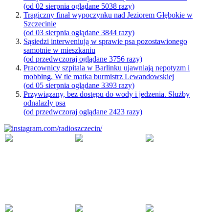
(od 02 sierpnia oglądane 5038 razy)
Tragiczny finał wypoczynku nad Jeziorem Głębokie w
Szczecinie
(od 03 sierpnia oglądane 3844 razy)
Sąsiedzi interweniują w sprawie psa pozostawionego
samotnie w mieszkaniu
(od przedwczoraj oglądane 3756 razy)
Pracownicy szpitala w Barlinku ujawniają nepotyzm i
mobbing. W tle matka burmistrz Lewandowskiej
(od 05 sierpnia oglądane 3393 razy)
Przywiązany, bez dostępu do wody i jedzenia. Służby
odnalazły psa
(od przedwczoraj oglądane 2423 razy)