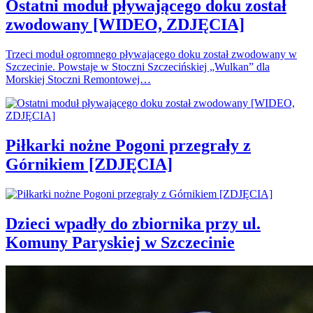
Ostatni moduł pływającego doku został
zwodowany [WIDEO, ZDJĘCIA]
Trzeci moduł ogromnego pływającego doku został zwodowany w
Szczecinie. Powstaje w Stoczni Szczecińskiej „Wulkan” dla
Morskiej Stoczni Remontowej…
Piłkarki nożne Pogoni przegrały z
Górnikiem [ZDJĘCIA]
Dzieci wpadły do zbiornika przy ul.
Komuny Paryskiej w Szczecinie