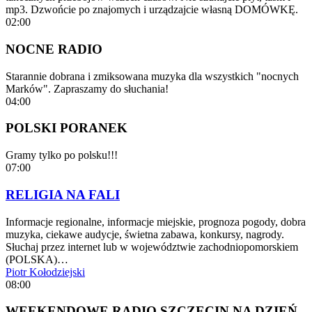
mp3. Dzwońcie po znajomych i urządzajcie własną DOMÓWKĘ.
02:00
NOCNE RADIO
Starannie dobrana i zmiksowana muzyka dla wszystkich "nocnych
Marków". Zapraszamy do słuchania!
04:00
POLSKI PORANEK
Gramy tylko po polsku!!!
07:00
RELIGIA NA FALI
Informacje regionalne, informacje miejskie, prognoza pogody, dobra
muzyka, ciekawe audycje, świetna zabawa, konkursy, nagrody.
Słuchaj przez internet lub w województwie zachodniopomorskiem
(POLSKA)…
Piotr Kołodziejski
08:00
WEEKENDOWE RADIO SZCZECIN NA DZIEŃ