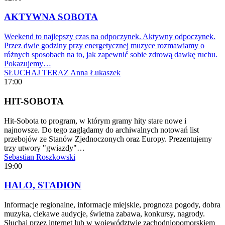
AKTYWNA SOBOTA
Weekend to najlepszy czas na odpoczynek. Aktywny odpoczynek.
Przez dwie godziny przy energetycznej muzyce rozmawiamy o
różnych sposobach na to, jak zapewnić sobie zdrową dawkę ruchu.
Pokazujemy…
SŁUCHAJ TERAZ
Anna Łukaszek
17:00
HIT-SOBOTA
Hit-Sobota to program, w którym gramy hity stare nowe i
najnowsze. Do tego zaglądamy do archiwalnych notowań list
przebojów ze Stanów Zjednoczonych oraz Europy. Prezentujemy
trzy utwory "gwiazdy"…
Sebastian Roszkowski
19:00
HALO, STADION
Informacje regionalne, informacje miejskie, prognoza pogody, dobra
muzyka, ciekawe audycje, świetna zabawa, konkursy, nagrody.
Słuchaj przez internet lub w województwie zachodniopomorskiem