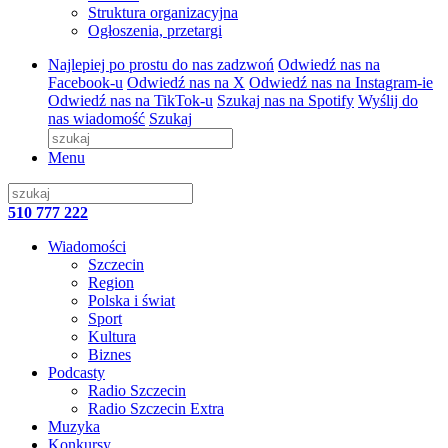
Struktura organizacyjna
Ogłoszenia, przetargi
Najlepiej po prostu do nas zadzwoń
Odwiedź nas na
Facebook-u
Odwiedź nas na X
Odwiedź nas na Instagram-ie
Odwiedź nas na TikTok-u
Szukaj nas na Spotify
Wyślij do
nas wiadomość
Szukaj
Menu
510 777 222
Wiadomości
Szczecin
Region
Polska i świat
Sport
Kultura
Biznes
Podcasty
Radio Szczecin
Radio Szczecin Extra
Muzyka
Konkursy