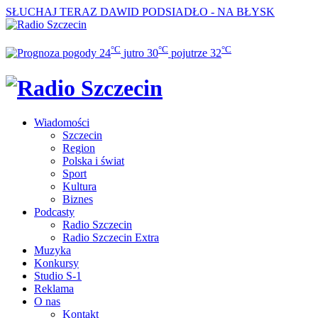
SŁUCHAJ TERAZ
DAWID PODSIADŁO - NA BŁYSK
°C
°C
°C
24
jutro
30
pojutrze
32
Wiadomości
Szczecin
Region
Polska i świat
Sport
Kultura
Biznes
Podcasty
Radio Szczecin
Radio Szczecin Extra
Muzyka
Konkursy
Studio S-1
Reklama
O nas
Kontakt