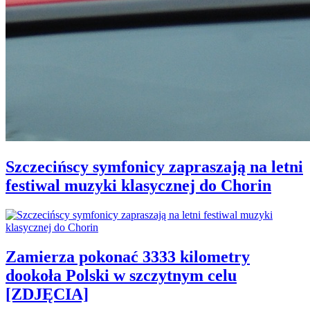
Szczecińscy symfonicy zapraszają na letni
festiwal muzyki klasycznej do Chorin
Zamierza pokonać 3333 kilometry
dookoła Polski w szczytnym celu
[ZDJĘCIA]