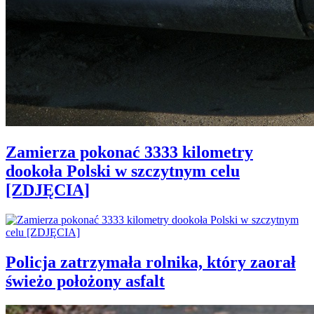
Zamierza pokonać 3333 kilometry
dookoła Polski w szczytnym celu
[ZDJĘCIA]
Policja zatrzymała rolnika, który zaorał
świeżo położony asfalt