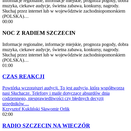
Informacje regionalne, informacje miejskie, prognoza pogody, dobra
muzyka, ciekawe audycje, świetna zabawa, konkursy, nagrody.
Słuchaj przez internet lub w województwie zachodniopomorskiem
(POLSKA)…
00:00
NOC Z RADIEM SZCZECIN
Informacje regionalne, informacje miejskie, prognoza pogody, dobra
muzyka, ciekawe audycje, świetna zabawa, konkursy, nagrody.
Słuchaj przez internet lub w województwie zachodniopomorskiem
(POLSKA)…
01:00
CZAS REAKCJI
Powtórka wczorajszej audycji. To jest audycja, którą współtworzą
nasi Słuchacze. Telefony i maile dotyczące absurdów dnia
codziennego, niesprawiedliwości czy błędnych decyzji
urzędników…
Krzysztof Kukliński
Sławomir Orlik
02:00
RADIO SZCZECIN NA WIECZÓR