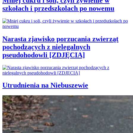
Mniej cukru i soli, czyli żywienie w
szkołach i przedszkolach po nowemu
Narasta zjawisko porzucania zwierząt
pochodzących z nielegalnych
pseudohodowli [ZDJĘCIA]
Utrudnienia na Niebuszewie