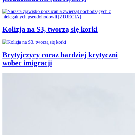
Kolizja na S3, tworzą się korki
Brytyjczycy coraz bardziej krytyczni
wobec imigracji