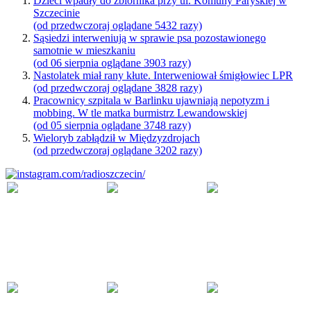
Dzieci wpadły do zbiornika przy ul. Komuny Paryskiej w
Szczecinie
(od przedwczoraj oglądane 5432 razy)
Sąsiedzi interweniują w sprawie psa pozostawionego
samotnie w mieszkaniu
(od 06 sierpnia oglądane 3903 razy)
Nastolatek miał rany kłute. Interweniował śmigłowiec LPR
(od przedwczoraj oglądane 3828 razy)
Pracownicy szpitala w Barlinku ujawniają nepotyzm i
mobbing. W tle matka burmistrz Lewandowskiej
(od 05 sierpnia oglądane 3748 razy)
Wieloryb zabłądził w Międzyzdrojach
(od przedwczoraj oglądane 3202 razy)