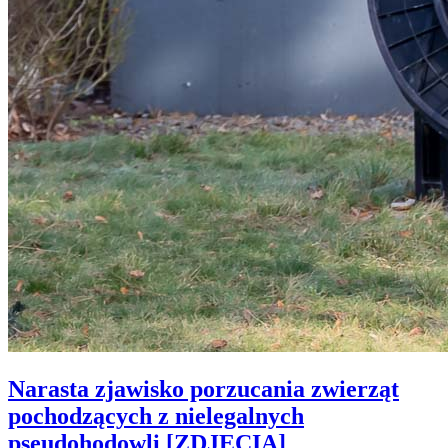
Narasta zjawisko porzucania zwierząt
pochodzących z nielegalnych
pseudohodowli [ZDJĘCIA]