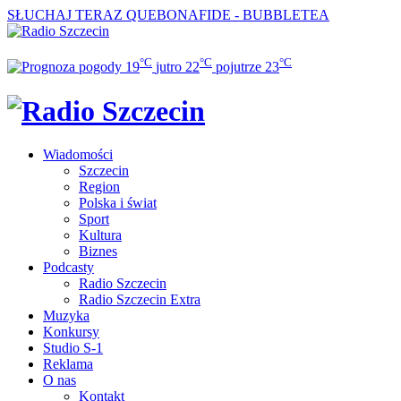
SŁUCHAJ TERAZ
QUEBONAFIDE - BUBBLETEA
°C
°C
°C
19
jutro
22
pojutrze
23
Wiadomości
Szczecin
Region
Polska i świat
Sport
Kultura
Biznes
Podcasty
Radio Szczecin
Radio Szczecin Extra
Muzyka
Konkursy
Studio S-1
Reklama
O nas
Kontakt