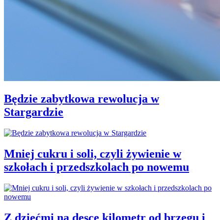
Będzie zabytkowa rewolucja w
Stargardzie
Mniej cukru i soli, czyli żywienie w
szkołach i przedszkolach po nowemu
Z dziećmi na desce kilometr od brzegu i