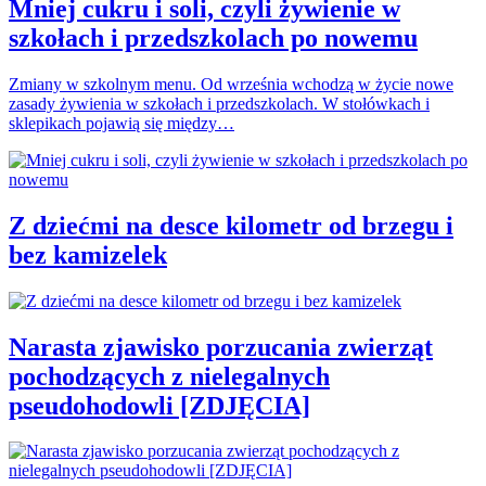
Mniej cukru i soli, czyli żywienie w
szkołach i przedszkolach po nowemu
Zmiany w szkolnym menu. Od września wchodzą w życie nowe
zasady żywienia w szkołach i przedszkolach. W stołówkach i
sklepikach pojawią się między…
Z dziećmi na desce kilometr od brzegu i
bez kamizelek
Narasta zjawisko porzucania zwierząt
pochodzących z nielegalnych
pseudohodowli [ZDJĘCIA]