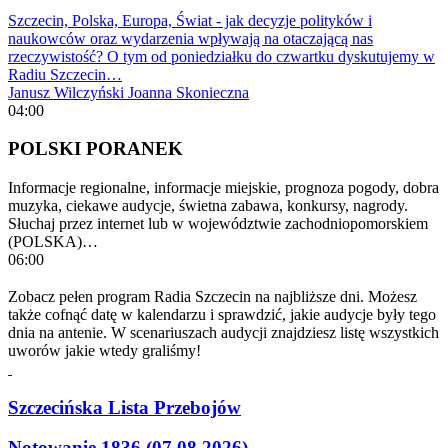
Szczecin, Polska, Europa, Świat - jak decyzje polityków i
naukowców oraz wydarzenia wpływają na otaczającą nas
rzeczywistość? O tym od poniedziałku do czwartku dyskutujemy w
Radiu Szczecin…
Janusz Wilczyński
Joanna Skonieczna
04:00
POLSKI PORANEK
Informacje regionalne, informacje miejskie, prognoza pogody, dobra
muzyka, ciekawe audycje, świetna zabawa, konkursy, nagrody.
Słuchaj przez internet lub w województwie zachodniopomorskiem
(POLSKA)…
06:00
Zobacz pełen program Radia Szczecin na najbliższe dni. Możesz
także cofnąć datę w kalendarzu i sprawdzić, jakie audycje były tego
dnia na antenie. W scenariuszach audycji znajdziesz listę wszystkich
uworów jakie wtedy graliśmy!
Szczecińska Lista Przebojów
Notowanie 1836 (07.08.2026)