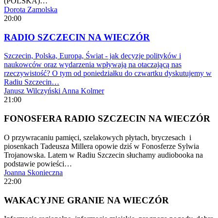
(POLSKA)…
Dorota Zamolska
20:00
RADIO SZCZECIN NA WIECZÓR
Szczecin, Polska, Europa, Świat - jak decyzje polityków i
naukowców oraz wydarzenia wpływają na otaczającą nas
rzeczywistość? O tym od poniedziałku do czwartku dyskutujemy w
Radiu Szczecin…
Janusz Wilczyński
Anna Kolmer
21:00
FONOSFERA RADIO SZCZECIN NA WIECZÓR
O przywracaniu pamięci, szelakowych płytach, bryczesach i
piosenkach Tadeusza Millera opowie dziś w Fonosferze Sylwia
Trojanowska. Latem w Radiu Szczecin słuchamy audiobooka na
podstawie powieści…
Joanna Skonieczna
22:00
WAKACYJNE GRANIE NA WIECZÓR