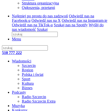
Struktura organizacyjna
Ogłoszenia, przetargi
Najlepiej po prostu do nas zadzwoń
Odwiedź nas na
Facebook-u
Odwiedź nas na X
Odwiedź nas na Instagram-ie
Odwiedź nas na TikTok-u
Szukaj nas na Spotify
Wyślij do
nas wiadomość
Szukaj
Menu
510 777 222
Wiadomości
Szczecin
Region
Polska i świat
Sport
Kultura
Biznes
Podcasty
Radio Szczecin
Radio Szczecin Extra
Muzyka
Konkursy