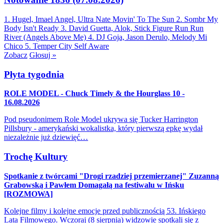
1. Hugel, Imael Angel, Ultra Nate
Movin' To The Sun
2. Sombr
My
Body Isn't Ready
3. David Guetta, Alok, Stick Figure
Run Run
River (Angels Above Me)
4. DJ Goja, Jason Derulo, Melody
Mi
Chico
5. Temper City
Self Aware
Zobacz
Głosuj »
Płyta tygodnia
ROLE MODEL - Chuck Timely & the Hourglass 10 -
16.08.2026
Pod pseudonimem Role Model ukrywa się Tucker Harrington
Pillsbury - amerykański wokalistka, który pierwszą epkę wydał
niezależnie już dziewięć…
Trochę Kultury
Spotkanie z twórcami "Drogi rzadziej przemierzanej" Zuzanną
Grabowską i Pawłem Domagałą na festiwalu w Ińsku
[ROZMOWA]
Kolejne filmy i kolejne emocje przed publicznością 53. Ińskiego
Lata Filmowego. Wczoraj (8 sierpnia) widzowie spotkali się z