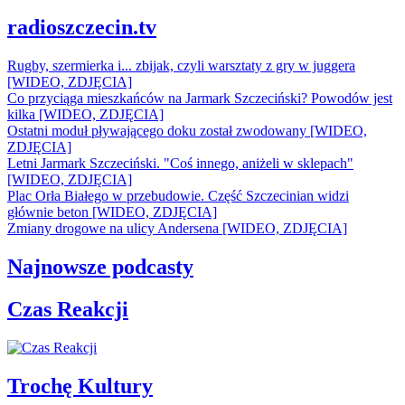
radioszczecin.tv
Rugby, szermierka i... zbijak, czyli warsztaty z gry w juggera
[WIDEO, ZDJĘCIA]
Co przyciąga mieszkańców na Jarmark Szczeciński? Powodów jest
kilka [WIDEO, ZDJĘCIA]
Ostatni moduł pływającego doku został zwodowany [WIDEO,
ZDJĘCIA]
Letni Jarmark Szczeciński. "Coś innego, aniżeli w sklepach"
[WIDEO, ZDJĘCIA]
Plac Orła Białego w przebudowie. Część Szczecinian widzi
głównie beton [WIDEO, ZDJĘCIA]
Zmiany drogowe na ulicy Andersena [WIDEO, ZDJĘCIA]
Najnowsze podcasty
Czas Reakcji
Trochę Kultury