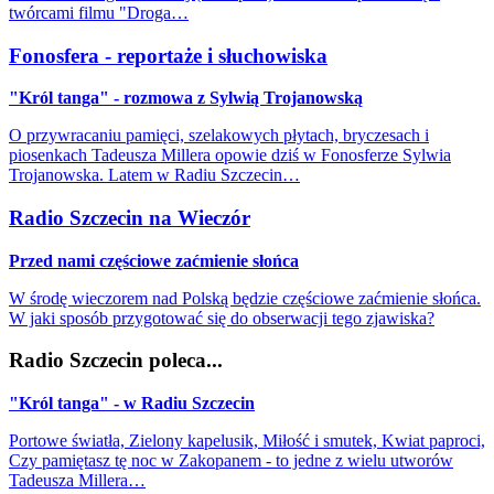
twórcami filmu "Droga…
Fonosfera - reportaże i słuchowiska
"Król tanga" - rozmowa z Sylwią Trojanowską
O przywracaniu pamięci, szelakowych płytach, bryczesach i
piosenkach Tadeusza Millera opowie dziś w Fonosferze Sylwia
Trojanowska. Latem w Radiu Szczecin…
Radio Szczecin na Wieczór
Przed nami częściowe zaćmienie słońca
W środę wieczorem nad Polską będzie częściowe zaćmienie słońca.
W jaki sposób przygotować się do obserwacji tego zjawiska?
Radio Szczecin poleca...
"Król tanga" - w Radiu Szczecin
Portowe światła, Zielony kapelusik, Miłość i smutek, Kwiat paproci,
Czy pamiętasz tę noc w Zakopanem - to jedne z wielu utworów
Tadeusza Millera…