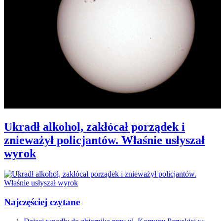
Ukradł alkohol, zakłócał porządek i
znieważył policjantów. Właśnie usłyszał
wyrok
Najczęściej czytane