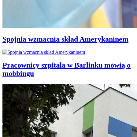
Spójnia wzmacnia skład Amerykaninem
Pracownicy szpitala w Barlinku mówią o
mobbingu