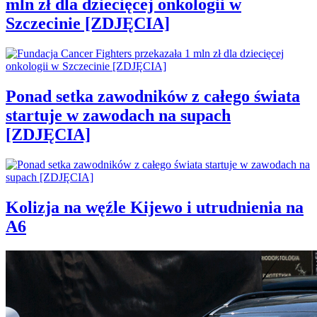
mln zł dla dziecięcej onkologii w
Szczecinie [ZDJĘCIA]
Ponad setka zawodników z całego świata
startuje w zawodach na supach
[ZDJĘCIA]
Kolizja na węźle Kijewo i utrudnienia na
A6