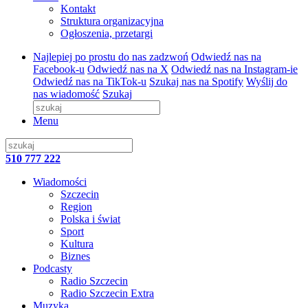
Kontakt
Struktura organizacyjna
Ogłoszenia, przetargi
Najlepiej po prostu do nas zadzwoń
Odwiedź nas na
Facebook-u
Odwiedź nas na X
Odwiedź nas na Instagram-ie
Odwiedź nas na TikTok-u
Szukaj nas na Spotify
Wyślij do
nas wiadomość
Szukaj
Menu
510 777 222
Wiadomości
Szczecin
Region
Polska i świat
Sport
Kultura
Biznes
Podcasty
Radio Szczecin
Radio Szczecin Extra
Muzyka