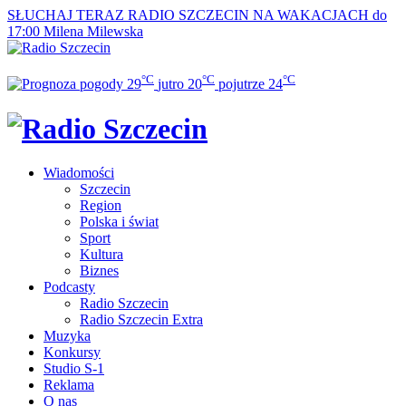
SŁUCHAJ TERAZ
RADIO SZCZECIN NA WAKACJACH do
17:00
Milena Milewska
°C
°C
°C
29
jutro
20
pojutrze
24
Wiadomości
Szczecin
Region
Polska i świat
Sport
Kultura
Biznes
Podcasty
Radio Szczecin
Radio Szczecin Extra
Muzyka
Konkursy
Studio S-1
Reklama
O nas