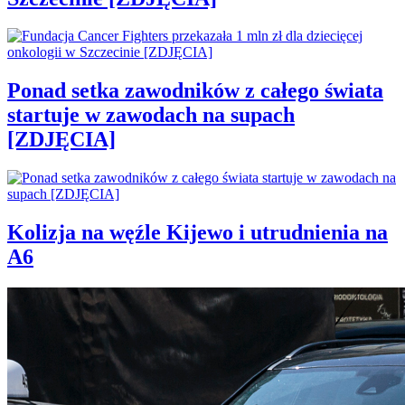
Ponad setka zawodników z całego świata
startuje w zawodach na supach
[ZDJĘCIA]
Kolizja na węźle Kijewo i utrudnienia na
A6