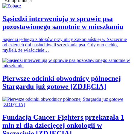
Autopromocja
Sąsiedzi interweniują w sprawie psa
pozostawionego samotnie w mieszkaniu
Sąsiedzi jednego z bloków przy ulicy Zakopiańskiej w Szczecinie
od czterech dni nasłuchiwali szczekania psa. Gdy ono cichło,
myśleli, że właściciele…
Pierwsze odcinki obwodnicy północnej
Stargardu już gotowe [ZDJĘCIA]
Fundacja Cancer Fighters przekazała 1
mln zł dla dziecięcej onkologii w
Szczecinie [ZDJĘCIA]