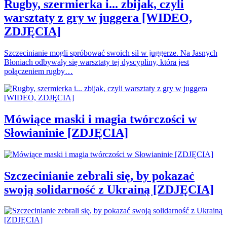
Rugby, szermierka i... zbijak, czyli
warsztaty z gry w juggera [WIDEO,
ZDJĘCIA]
Szczecinianie mogli spróbować swoich sił w juggerze. Na Jasnych
Błoniach odbywały się warsztaty tej dyscypliny, która jest
połączeniem rugby…
Mówiące maski i magia twórczości w
Słowianinie [ZDJĘCIA]
Szczecinianie zebrali się, by pokazać
swoją solidarność z Ukrainą [ZDJĘCIA]