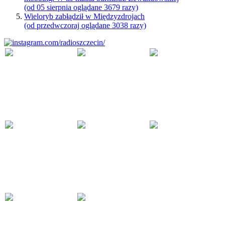
(od 05 sierpnia oglądane 3679 razy)
Wieloryb zabłądził w Międzyzdrojach
(od przedwczoraj oglądane 3038 razy)