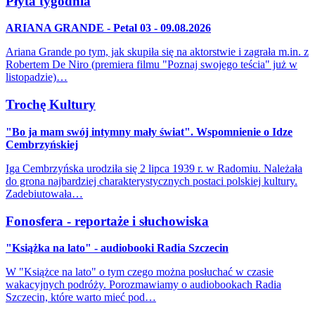
Płyta tygodnia
ARIANA GRANDE - Petal 03 - 09.08.2026
Ariana Grande po tym, jak skupiła się na aktorstwie i zagrała m.in. z
Robertem De Niro (premiera filmu "Poznaj swojego teścia" już w
listopadzie)…
Trochę Kultury
"Bo ja mam swój intymny mały świat". Wspomnienie o Idze
Cembrzyńskiej
Iga Cembrzyńska urodziła się 2 lipca 1939 r. w Radomiu. Należała
do grona najbardziej charakterystycznych postaci polskiej kultury.
Zadebiutowała…
Fonosfera - reportaże i słuchowiska
"Książka na lato" - audiobooki Radia Szczecin
W "Książce na lato" o tym czego można posłuchać w czasie
wakacyjnych podróży. Porozmawiamy o audiobookach Radia
Szczecin, które warto mieć pod…