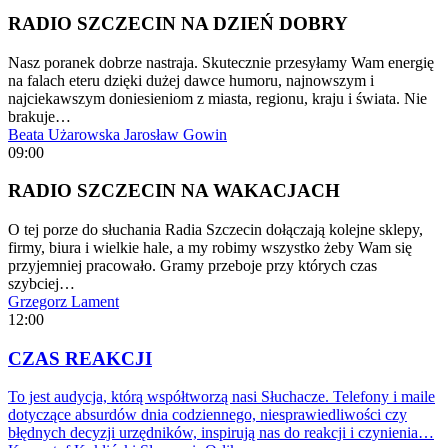
RADIO SZCZECIN NA DZIEŃ DOBRY
Nasz poranek dobrze nastraja. Skutecznie przesyłamy Wam energię
na falach eteru dzięki dużej dawce humoru, najnowszym i
najciekawszym doniesieniom z miasta, regionu, kraju i świata. Nie
brakuje…
Beata Użarowska
Jarosław Gowin
09:00
RADIO SZCZECIN NA WAKACJACH
O tej porze do słuchania Radia Szczecin dołączają kolejne sklepy,
firmy, biura i wielkie hale, a my robimy wszystko żeby Wam się
przyjemniej pracowało. Gramy przeboje przy których czas
szybciej…
Grzegorz Lament
12:00
CZAS REAKCJI
To jest audycja, którą współtworzą nasi Słuchacze. Telefony i maile
dotyczące absurdów dnia codziennego, niesprawiedliwości czy
błędnych decyzji urzędników, inspirują nas do reakcji i czynienia…