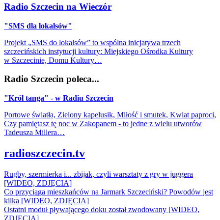
Radio Szczecin na Wieczór
"SMS dla lokalsów"
Projekt „SMS do lokalsów” to wspólna inicjatywa trzech
szczecińskich instytucji kultury: Miejskiego Ośrodka Kultury
w Szczecinie, Domu Kultury…
Radio Szczecin poleca...
"Król tanga" - w Radiu Szczecin
Portowe światła, Zielony kapelusik, Miłość i smutek, Kwiat paproci,
Czy pamiętasz tę noc w Zakopanem - to jedne z wielu utworów
Tadeusza Millera…
radioszczecin.tv
Rugby, szermierka i... zbijak, czyli warsztaty z gry w juggera
[WIDEO, ZDJĘCIA]
Co przyciąga mieszkańców na Jarmark Szczeciński? Powodów jest
kilka [WIDEO, ZDJĘCIA]
Ostatni moduł pływającego doku został zwodowany [WIDEO,
ZDJĘCIA]