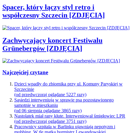
Spacer, który łączy styl retro i
współczesny Szczecin [ZDJĘCIA]
Zachwycający koncert Festiwalu
Grünebergów [ZDJĘCIA]
Najczęściej czytane
Dzieci wpadły do zbiornika przy ul. Komuny Paryskiej w
Szczecinie
(od przedwczoraj oglądane 5227 razy)
Sąsiedzi interweniują w sprawie psa pozostawionego
samotnie w mieszkaniu
(od 06 sierpnia oglądane 3865 razy)
Nastolatek miał rany kłute. Interweniował śmigłowiec LPR
(od przedwczoraj oglądane 3751 razy)
Pracownicy szpitala w Barlinku ujawniają nepotyzm i
mobbing. W tle matka burmistrz Lewandowskiej