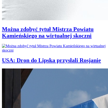
Można zdobyć tytuł Mistrza Powiatu
Kamieńskiego na wirtualnej skoczni
USA: Dron do Lipska przysłali Rosjanie