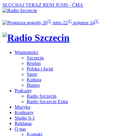
SŁUCHAJ TERAZ
RENI JUSIS - ĆMA
°C
°C
°C
20
jutro
22
pojutrze
24
Wiadomości
Szczecin
Region
Polska i świat
Sport
Kultura
Biznes
Podcasty
Radio Szczecin
Radio Szczecin Extra
Muzyka
Konkursy
Studio S-1
Reklama
O nas
Kontakt