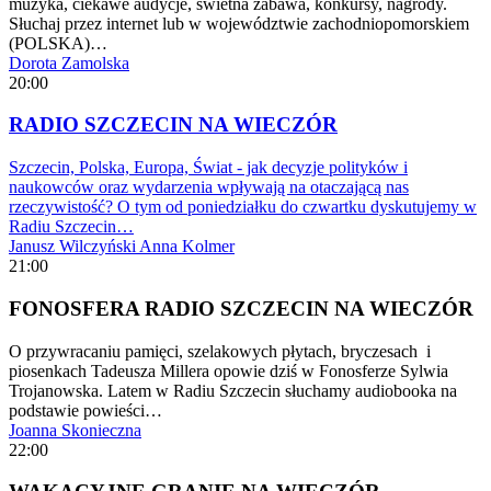
muzyka, ciekawe audycje, świetna zabawa, konkursy, nagrody.
Słuchaj przez internet lub w województwie zachodniopomorskiem
(POLSKA)…
Dorota Zamolska
20:00
RADIO SZCZECIN NA WIECZÓR
Szczecin, Polska, Europa, Świat - jak decyzje polityków i
naukowców oraz wydarzenia wpływają na otaczającą nas
rzeczywistość? O tym od poniedziałku do czwartku dyskutujemy w
Radiu Szczecin…
Janusz Wilczyński
Anna Kolmer
21:00
FONOSFERA RADIO SZCZECIN NA WIECZÓR
O przywracaniu pamięci, szelakowych płytach, bryczesach i
piosenkach Tadeusza Millera opowie dziś w Fonosferze Sylwia
Trojanowska. Latem w Radiu Szczecin słuchamy audiobooka na
podstawie powieści…
Joanna Skonieczna
22:00