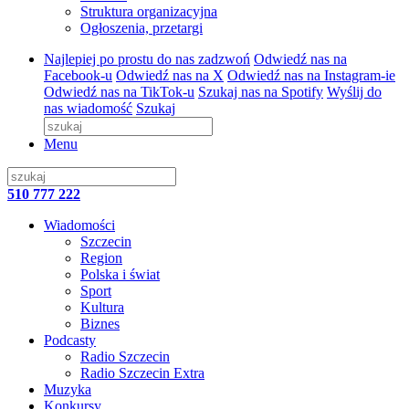
Struktura organizacyjna
Ogłoszenia, przetargi
Najlepiej po prostu do nas zadzwoń
Odwiedź nas na
Facebook-u
Odwiedź nas na X
Odwiedź nas na Instagram-ie
Odwiedź nas na TikTok-u
Szukaj nas na Spotify
Wyślij do
nas wiadomość
Szukaj
Menu
510 777 222
Wiadomości
Szczecin
Region
Polska i świat
Sport
Kultura
Biznes
Podcasty
Radio Szczecin
Radio Szczecin Extra
Muzyka
Konkursy