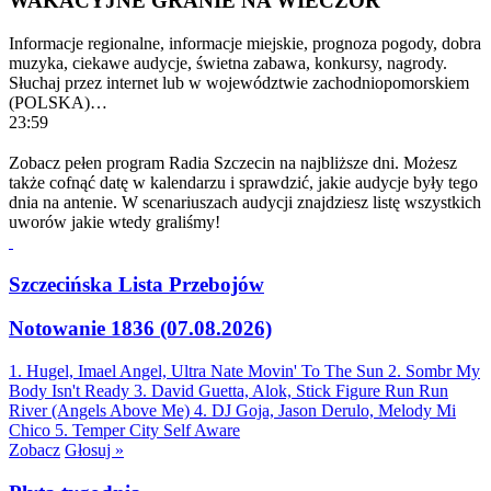
WAKACYJNE GRANIE NA WIECZÓR
Informacje regionalne, informacje miejskie, prognoza pogody, dobra
muzyka, ciekawe audycje, świetna zabawa, konkursy, nagrody.
Słuchaj przez internet lub w województwie zachodniopomorskiem
(POLSKA)…
23:59
Zobacz pełen program Radia Szczecin na najbliższe dni. Możesz
także cofnąć datę w kalendarzu i sprawdzić, jakie audycje były tego
dnia na antenie. W scenariuszach audycji znajdziesz listę wszystkich
uworów jakie wtedy graliśmy!
Szczecińska Lista Przebojów
Notowanie 1836 (07.08.2026)
1. Hugel, Imael Angel, Ultra Nate
Movin' To The Sun
2. Sombr
My
Body Isn't Ready
3. David Guetta, Alok, Stick Figure
Run Run
River (Angels Above Me)
4. DJ Goja, Jason Derulo, Melody
Mi
Chico
5. Temper City
Self Aware
Zobacz
Głosuj »