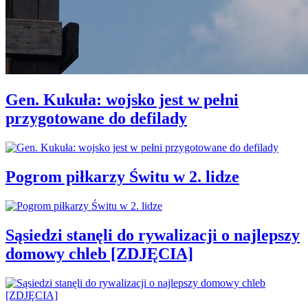
Gen. Kukuła: wojsko jest w pełni
przygotowane do defilady
Pogrom piłkarzy Świtu w 2. lidze
Sąsiedzi stanęli do rywalizacji o najlepszy
domowy chleb [ZDJĘCIA]