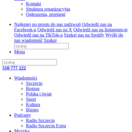
Kontakt
Struktura organizacyjna
Ogłoszenia, przetargi
Najlepiej po prostu do nas zadzwoń
Odwiedź nas na
Facebook-u
Odwiedź nas na X
Odwiedź nas na Instagram-ie
Odwiedź nas na TikTok-u
Szukaj nas na Spotify
Wyślij do
nas wiadomość
Szukaj
Menu
510 777 222
Wiadomości
Szczecin
Region
Polska i świat
Sport
Kultura
Biznes
Podcasty
Radio Szczecin
Radio Szczecin Extra
Muzyka