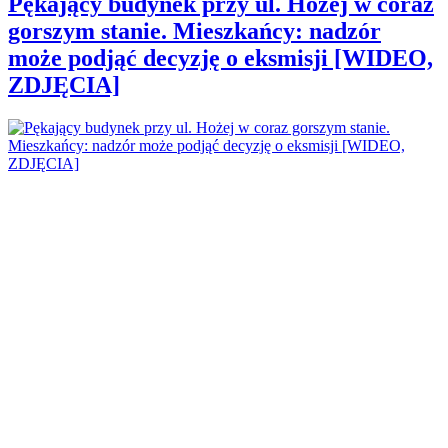
Pękający budynek przy ul. Hożej w coraz
gorszym stanie. Mieszkańcy: nadzór
może podjąć decyzję o eksmisji [WIDEO,
ZDJĘCIA]