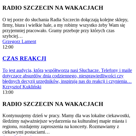
RADIO SZCZECIN NA WAKACJACH
O tej porze do słuchania Radia Szczecin dołączają kolejne sklepy,
firmy, biura i wielkie hale, a my robimy wszystko żeby Wam się
przyjemniej pracowało. Gramy przeboje przy których czas
szybciej…
Grzegorz Lament
12:00
CZAS REAKCJI
To jest audycja, którą współtworzą nasi Słuchacze. Telefony i maile
dotyczące absurdów dnia codziennego, niesprawiedliwości czy
błędnych decyzji urzędników, inspirują nas do reakcji i czynienia…
Krzysztof Kukliński
13:00
RADIO SZCZECIN NA WAKACJACH
Kontynuujemy dzień w pracy. Mamy dla was lokalne ciekawostki,
śledzimy najważniejsze wydarzenia na kulturalnej mapie miasta i
regionu, rozdajemy zaproszenia na koncerty. Rozmawiamy z
ciekawymi postaciami…