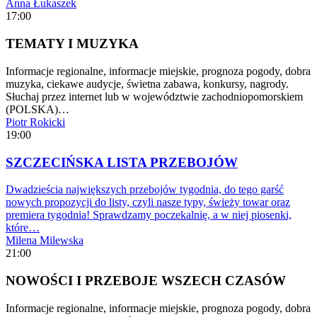
Anna Łukaszek
17:00
TEMATY I MUZYKA
Informacje regionalne, informacje miejskie, prognoza pogody, dobra
muzyka, ciekawe audycje, świetna zabawa, konkursy, nagrody.
Słuchaj przez internet lub w województwie zachodniopomorskiem
(POLSKA)…
Piotr Rokicki
19:00
SZCZECIŃSKA LISTA PRZEBOJÓW
Dwadzieścia największych przebojów tygodnia, do tego garść
nowych propozycji do listy, czyli nasze typy, świeży towar oraz
premiera tygodnia! Sprawdzamy poczekalnię, a w niej piosenki,
które…
Milena Milewska
21:00
NOWOŚCI I PRZEBOJE WSZECH CZASÓW
Informacje regionalne, informacje miejskie, prognoza pogody, dobra