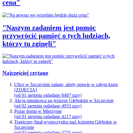
cena"
"Naszym zadaniem jest pomóc
przywrócić pamięć o tych ludziach,
którzy tu zginęli"
Najczęściej czytane
Ulice w Szczecinie zalane, alerty prawie w całym kraju
[ZDJĘCIA]
(od 01 sierpnia oglądane 8487 razy)
Akcja ratunkowa na jeziorze Głębokim w Szczecinie
(od 02 sierpnia oglądane 4933 razy)
Pożar domu w Mierzynie
(od 01 sierpnia oglądane 4217 razy)
Tragiczny finał wypoczynku nad Jeziorem Głębokie w
Szczecinie
(od 03 sierpnia oglądane 3725 razy)