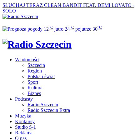
SŁUCHAJ TERAZ
CLEAN BANDIT FEAT. DEMI LOVATO -
SOLO
°C
°C
°C
12
jutro
24
pojutrze
30
Wiadomości
Szczecin
Region
Polska i świat
Sport
Kultura
Biznes
Podcasty
Radio Szczecin
Radio Szczecin Extra
Muzyka
Konkursy
Studio S-1
Reklama
O nas