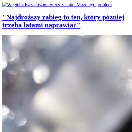
"Najdroższy zabieg to ten, który później
trzeba latami naprawiać"