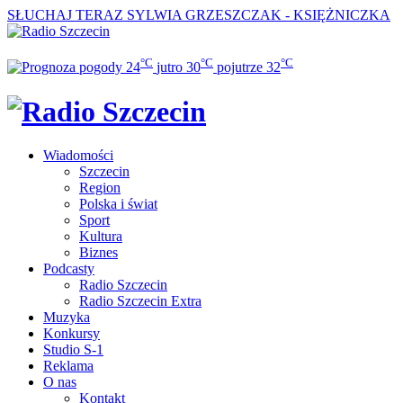
SŁUCHAJ TERAZ
SYLWIA GRZESZCZAK - KSIĘŻNICZKA
°C
°C
°C
24
jutro
30
pojutrze
32
Wiadomości
Szczecin
Region
Polska i świat
Sport
Kultura
Biznes
Podcasty
Radio Szczecin
Radio Szczecin Extra
Muzyka
Konkursy
Studio S-1
Reklama
O nas
Kontakt