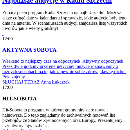
Najbliższe audycje w Radiu Szczecin
Zobacz pełen program Radia Szczecin na najbliższe dni. Możesz
także cofnąć datę w kalendarzu i sprawdzić, jakie audycje były tego
dnia na antenie. W scenariuszach audycji znajdziesz listę wszystkich
uworów jakie wtedy graliśmy!
12:00
AKTYWNA SOBOTA
Weekend to najlepszy czas na odpoczynek. Aktywny odpoczynek.
Przez dwie godziny przy energetycznej muzyce rozmawiamy o
różnych sposobach na to, jak zapewnić sobie zdrową dawkę ruchu.
Pokazujemy…
SŁUCHAJ TERAZ
Anna Łukaszek
17:00
HIT-SOBOTA
Hit-Sobota to program, w którym gramy hity stare nowe i
najnowsze. Do tego zaglądamy do archiwalnych notowań list
przebojów ze Stanów Zjednoczonych oraz Europy. Prezentujemy
trzy utwory "gwiazdy"…