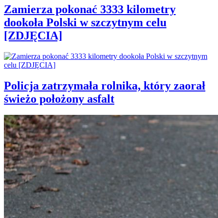
Zamierza pokonać 3333 kilometry
dookoła Polski w szczytnym celu
[ZDJĘCIA]
Policja zatrzymała rolnika, który zaorał
świeżo położony asfalt