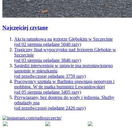
Najczęściej czytane
Akcja ratunkowa na jeziorze Głębokim w Szczecinie
(od 02 sierpnia oglądane 5040 razy)
Tragiczny finał wypoczynku nad Jeziorem Głębokie w
Szczecinie
(od 03 sierpnia oglądane 3846 razy)
Sąsiedzi interweniują w sprawie psa pozostawionego
samotnie w mieszkaniu
(od przedwczoraj oglądane 3759 razy)
Pracownicy szpitala w Barlinku ujawniają nepotyzm i
mobbing. W tle matka burmistrz Lewandowskiej
(od 05 sierpnia oglądane 3405 razy)
Przywiązany, bez dostępu do wody i jedzenia. Służby
odnalazły psa
(od przedwczoraj oglądane 2426 razy)