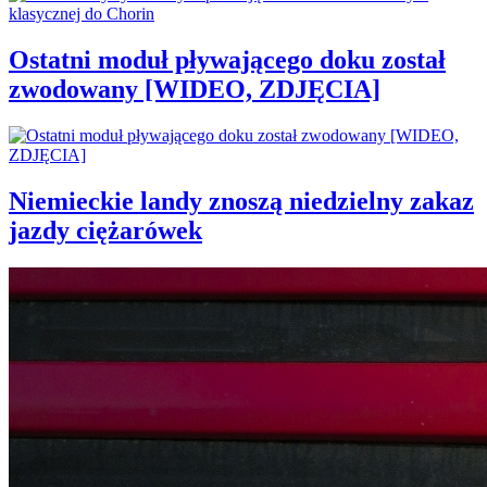
Ostatni moduł pływającego doku został
zwodowany [WIDEO, ZDJĘCIA]
Niemieckie landy znoszą niedzielny zakaz
jazdy ciężarówek