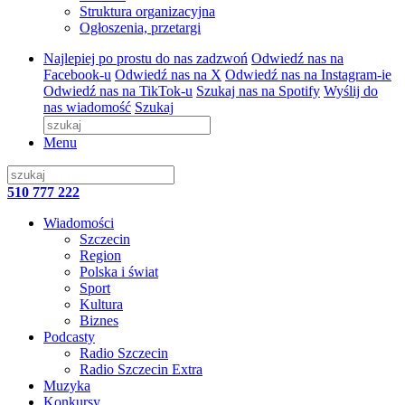
Struktura organizacyjna
Ogłoszenia, przetargi
Najlepiej po prostu do nas zadzwoń
Odwiedź nas na
Facebook-u
Odwiedź nas na X
Odwiedź nas na Instagram-ie
Odwiedź nas na TikTok-u
Szukaj nas na Spotify
Wyślij do
nas wiadomość
Szukaj
Menu
510 777 222
Wiadomości
Szczecin
Region
Polska i świat
Sport
Kultura
Biznes
Podcasty
Radio Szczecin
Radio Szczecin Extra
Muzyka
Konkursy