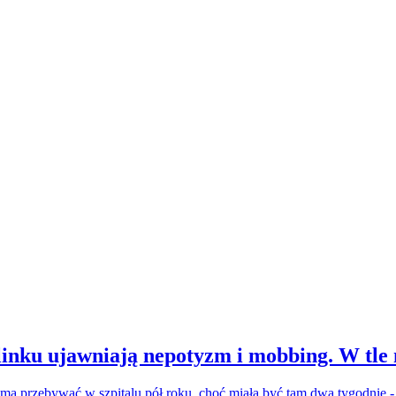
inku ujawniają nepotyzm i mobbing. W tle
a ma przebywać w szpitalu pół roku, choć miała być tam dwa tygodnie 