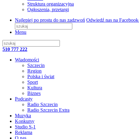
Struktura organizacyjna
Ogłoszenia, przetargi
Najlepiej po prostu do nas zadzwoń
Odwiedź nas na Facebook
Menu
510 777 222
Wiadomości
Szczecin
Region
Polska i świat
Sport
Kultura
Biznes
Podcasty
Radio Szczecin
Radio Szczecin Extra
Muzyka
Konkursy
Studio S-1
Reklama
O nas