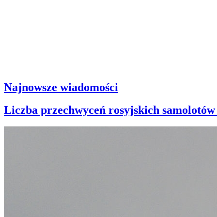
Najnowsze wiadomości
Liczba przechwyceń rosyjskich samolotów