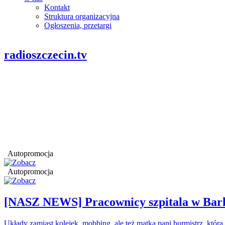
Kontakt
Struktura organizacyjna
Ogłoszenia, przetargi
radioszczecin.tv
Autopromocja
Autopromocja
[NASZ NEWS] Pracownicy szpitala w Barl
Układy zamiast kolejek, mobbing, ale też matka pani burmistrz, któr