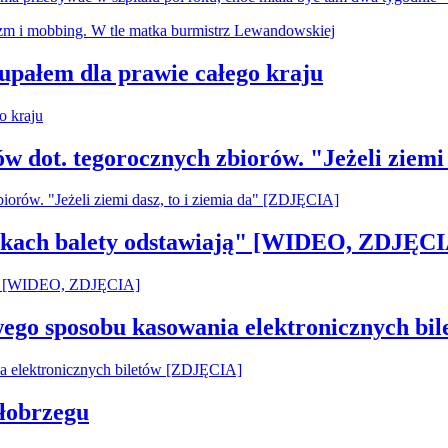
 upałem dla prawie całego kraju
ów dot. tegorocznych zbiorów. "Jeżeli ziemi
pilkach balety odstawiają" [WIDEO, ZDJĘCI
owego sposobu kasowania elektronicznych b
łobrzegu