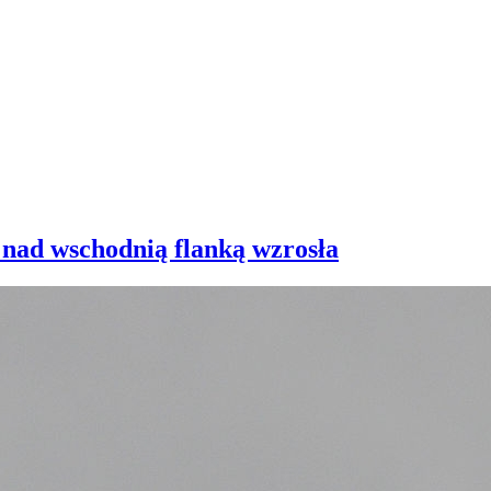
 nad wschodnią flanką wzrosła