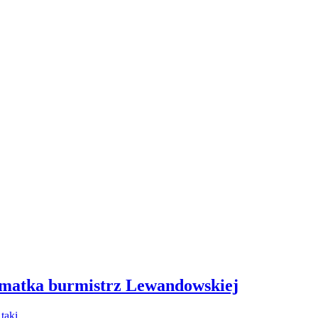
 matka burmistrz Lewandowskiej
- taki…