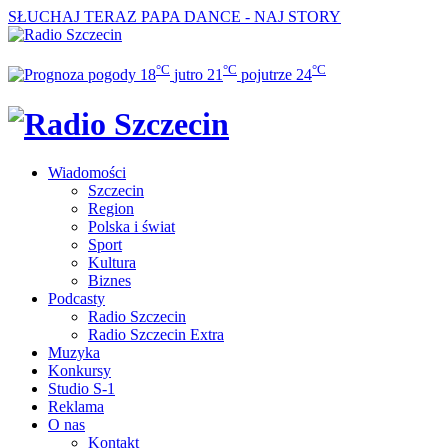
SŁUCHAJ TERAZ
PAPA DANCE - NAJ STORY
°C
°C
°C
18
jutro
21
pojutrze
24
Wiadomości
Szczecin
Region
Polska i świat
Sport
Kultura
Biznes
Podcasty
Radio Szczecin
Radio Szczecin Extra
Muzyka
Konkursy
Studio S-1
Reklama
O nas
Kontakt