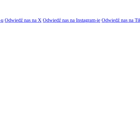
-u
Odwiedź nas na X
Odwiedź nas na Instagram-ie
Odwiedź nas na Ti