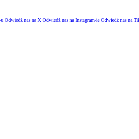
-u
Odwiedź nas na X
Odwiedź nas na Instagram-ie
Odwiedź nas na Ti