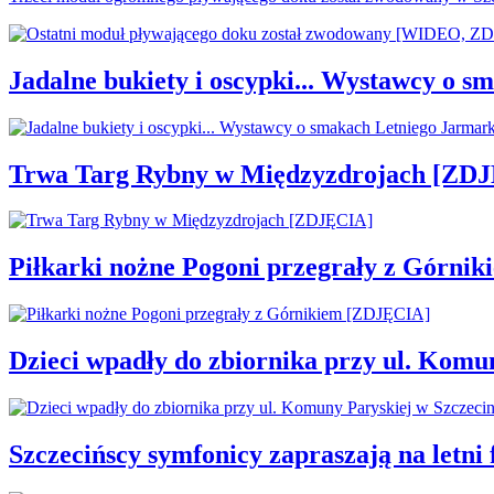
Jadalne bukiety i oscypki... Wystawcy o
Trwa Targ Rybny w Międzyzdrojach [ZD
Piłkarki nożne Pogoni przegrały z Górni
Dzieci wpadły do zbiornika przy ul. Komu
Szczecińscy symfonicy zapraszają na letni