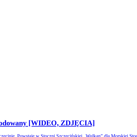
 zwodowany [WIDEO, ZDJĘCIA]
ecinie. Powstaje w Stoczni Szczecińskiej „Wulkan” dla Morskiej S