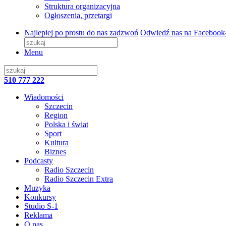
Struktura organizacyjna
Ogłoszenia, przetargi
Najlepiej po prostu do nas zadzwoń
Odwiedź nas na Facebook
Menu
510 777 222
Wiadomości
Szczecin
Region
Polska i świat
Sport
Kultura
Biznes
Podcasty
Radio Szczecin
Radio Szczecin Extra
Muzyka
Konkursy
Studio S-1
Reklama
O nas