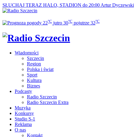
SŁUCHAJ TERAZ
HALO, STADION do 20:00
Artur Dyczewski
°C
°C
°C
22
jutro
30
pojutrze
32
Wiadomości
Szczecin
Region
Polska i świat
Sport
Kultura
Biznes
Podcasty
Radio Szczecin
Radio Szczecin Extra
Muzyka
Konkursy
Studio S-1
Reklama
O nas
Kontakt