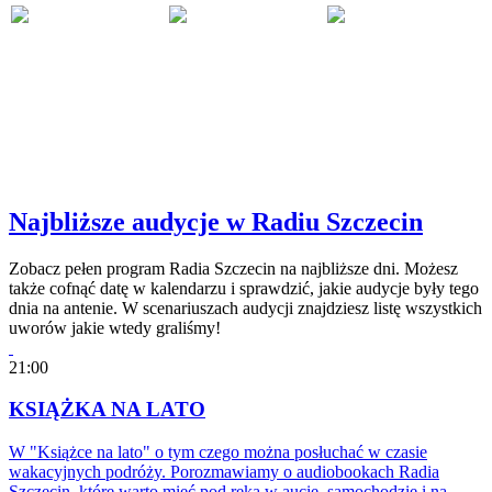
Najbliższe audycje w Radiu Szczecin
Zobacz pełen program Radia Szczecin na najbliższe dni. Możesz
także cofnąć datę w kalendarzu i sprawdzić, jakie audycje były tego
dnia na antenie. W scenariuszach audycji znajdziesz listę wszystkich
uworów jakie wtedy graliśmy!
21:00
KSIĄŻKA NA LATO
W "Książce na lato" o tym czego można posłuchać w czasie
wakacyjnych podróży. Porozmawiamy o audiobookach Radia
Szczecin, które warto mieć pod ręką w aucie, samochodzie i na