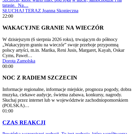
tarasie. Na…
SŁUCHAJ TERAZ
Joanna Skonieczna
22:00
WAKACYJNE GRANIE NA WIECZÓR
W dzisiejszym (6 sierpnia 2026 roku), trwającym do północy
„Wakacyjnym graniu na wieczór” swoje przeboje przypomną
polscy artyści, m.in. Marika, Reni Jusis, Margaret, Kayah, Oskar
Cyms, Paweł…
Dorota Zamolska
00:00
NOC Z RADIEM SZCZECIN
Informacje regionalne, informacje miejskie, prognoza pogody, dobra
muzyka, ciekawe audycje, świetna zabawa, konkursy, nagrody.
Słuchaj przez internet lub w województwie zachodniopomorskiem
(POLSKA)…
01:00
CZAS REAKCJI
Powtórka wczorajszej audycji. To jest audycja, którą współtworzą