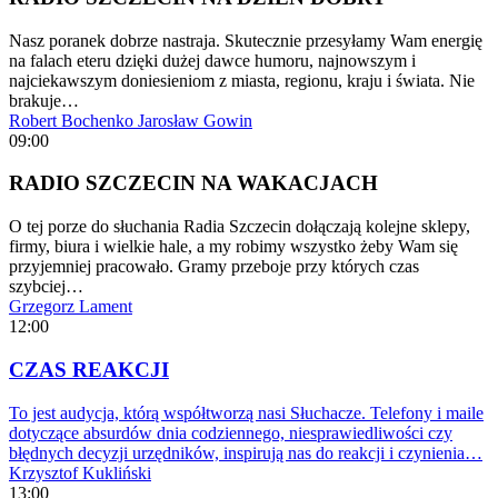
Nasz poranek dobrze nastraja. Skutecznie przesyłamy Wam energię
na falach eteru dzięki dużej dawce humoru, najnowszym i
najciekawszym doniesieniom z miasta, regionu, kraju i świata. Nie
brakuje…
Robert Bochenko
Jarosław Gowin
09:00
RADIO SZCZECIN NA WAKACJACH
O tej porze do słuchania Radia Szczecin dołączają kolejne sklepy,
firmy, biura i wielkie hale, a my robimy wszystko żeby Wam się
przyjemniej pracowało. Gramy przeboje przy których czas
szybciej…
Grzegorz Lament
12:00
CZAS REAKCJI
To jest audycja, którą współtworzą nasi Słuchacze. Telefony i maile
dotyczące absurdów dnia codziennego, niesprawiedliwości czy
błędnych decyzji urzędników, inspirują nas do reakcji i czynienia…
Krzysztof Kukliński
13:00