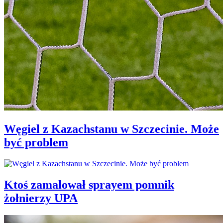
Węgiel z Kazachstanu w Szczecinie. Może
być problem
Ktoś zamalował sprayem pomnik
żołnierzy UPA