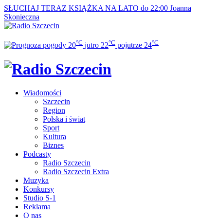
SŁUCHAJ TERAZ
KSIĄŻKA NA LATO do 22:00
Joanna
Skonieczna
°C
°C
°C
20
jutro
22
pojutrze
24
Wiadomości
Szczecin
Region
Polska i świat
Sport
Kultura
Biznes
Podcasty
Radio Szczecin
Radio Szczecin Extra
Muzyka
Konkursy
Studio S-1
Reklama
O nas