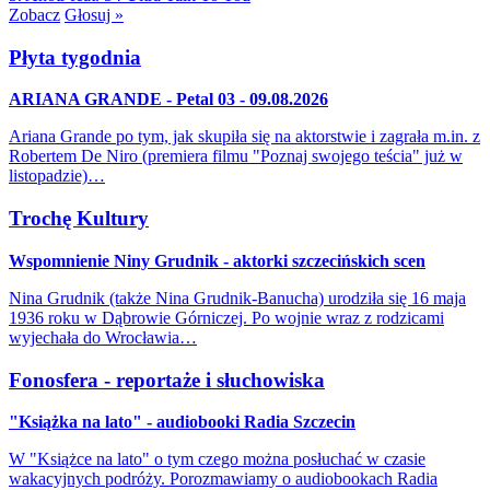
Zobacz
Głosuj »
Płyta tygodnia
ARIANA GRANDE - Petal 03 - 09.08.2026
Ariana Grande po tym, jak skupiła się na aktorstwie i zagrała m.in. z
Robertem De Niro (premiera filmu "Poznaj swojego teścia" już w
listopadzie)…
Trochę Kultury
Wspomnienie Niny Grudnik - aktorki szczecińskich scen
Nina Grudnik (także Nina Grudnik-Banucha) urodziła się 16 maja
1936 roku w Dąbrowie Górniczej. Po wojnie wraz z rodzicami
wyjechała do Wrocławia…
Fonosfera - reportaże i słuchowiska
"Książka na lato" - audiobooki Radia Szczecin
W "Książce na lato" o tym czego można posłuchać w czasie
wakacyjnych podróży. Porozmawiamy o audiobookach Radia