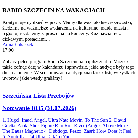
RADIO SZCZECIN NA WAKACJACH
Kontynuujemy dzień w pracy. Mamy dla was lokalne ciekawostki,
śledzimy najważniejsze wydarzenia na kulturalnej mapie miasta i
regionu, rozdajemy zaproszenia na koncerty. Rozmawiamy z
ciekawymi postaciami…
Anna Łukaszek
17:00
Zobacz pełen program Radia Szczecin na najbliższe dni. Możesz
także cofnąć datę w kalendarzu i sprawdzić, jakie audycje były tego
dnia na antenie. W scenariuszach audycji znajdziesz listę wszystkich
uworów jakie wtedy graliśmy!
Szczecińska Lista Przebojów
Notowanie 1835 (31.07.2026)
1. Hugel, Imael Angel, Ultra Nate
Movin' To The Sun
2. David
Guetta, Alok, Stick Figure
Run Run River (Angels Above Me)
3.
The Bausa
Magnetic
4. Dubdogz, Fezzo, Zaark
How Does It Feel
5. Anotr feat. 54 Ultra
Talk To You