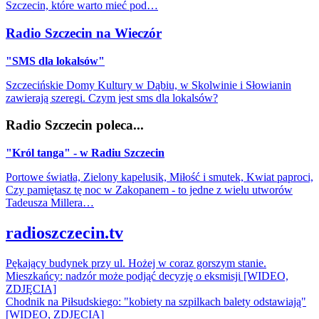
Szczecin, które warto mieć pod…
Radio Szczecin na Wieczór
"SMS dla lokalsów"
Szczecińskie Domy Kultury w Dąbiu, w Skolwinie i Słowianin
zawierają szeregi. Czym jest sms dla lokalsów?
Radio Szczecin poleca...
"Król tanga" - w Radiu Szczecin
Portowe światła, Zielony kapelusik, Miłość i smutek, Kwiat paproci,
Czy pamiętasz tę noc w Zakopanem - to jedne z wielu utworów
Tadeusza Millera…
radioszczecin.tv
Pękający budynek przy ul. Hożej w coraz gorszym stanie.
Mieszkańcy: nadzór może podjąć decyzję o eksmisji [WIDEO,
ZDJĘCIA]
Chodnik na Piłsudskiego: "kobiety na szpilkach balety odstawiają"
[WIDEO, ZDJĘCIA]