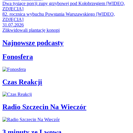
Dwa tysiące porcji zupy grzybowej pod Kołobrzegiem [WIDEO,
ZDJECIA]
82. rocznica wybuchu Powstania Warszawskiego [WIDEO,
ZDJĘCIA]
31.07.2026
Zlikwidowali plantację konopi
Najnowsze podcasty
Fonosfera
Czas Reakcji
Radio Szczecin Na Wieczór
3 minuty ze Lwowa