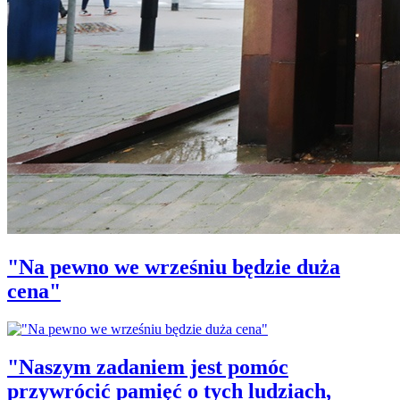
"Na pewno we wrześniu będzie duża
cena"
"Naszym zadaniem jest pomóc
przywrócić pamięć o tych ludziach,