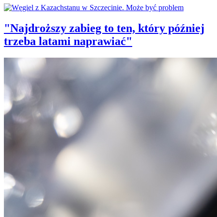
"Najdroższy zabieg to ten, który później
trzeba latami naprawiać"