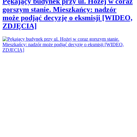
Pękający budynek przy ul. Hożej w coraz
gorszym stanie. Mieszkańcy: nadzór
może podjąć decyzję o eksmisji [WIDEO,
ZDJĘCIA]