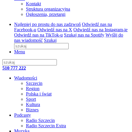
Kontakt
Struktura organizacyjna
Ogłoszenia, przetargi
Najlepiej po prostu do nas zadzwoń
Odwiedź nas na
Facebook-u
Odwiedź nas na X
Odwiedź nas na Instagram-ie
Odwiedź nas na TikTok-u
Szukaj nas na Spotify
Wyślij do
nas wiadomość
Szukaj
Menu
510 777 222
Wiadomości
Szczecin
Region
Polska i świat
Sport
Kultura
Biznes
Podcasty
Radio Szczecin
Radio Szczecin Extra
Muzyka