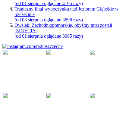
(od 01 sierpnia oglądane 4195 razy)
Tragiczny finał wypoczynku nad Jeziorem Głębokie w
Szczecinie
(od 03 sierpnia oglądane 3696 razy)
Owsiak: Zachodniopomorskie, obyśmy tutaj zostali
[ZDJĘCIA]
(od 01 sierpnia oglądane 3085 razy)