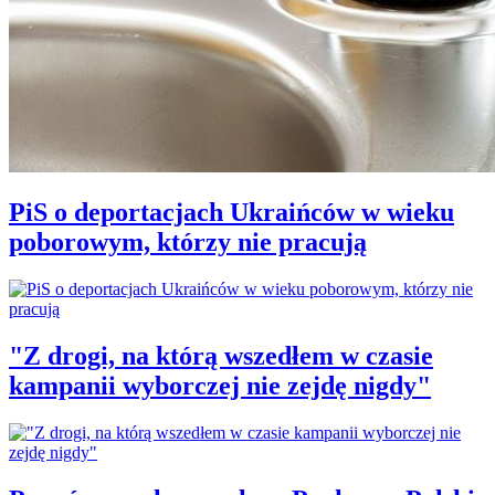
PiS o deportacjach Ukraińców w wieku
poborowym, którzy nie pracują
"Z drogi, na którą wszedłem w czasie
kampanii wyborczej nie zejdę nigdy"