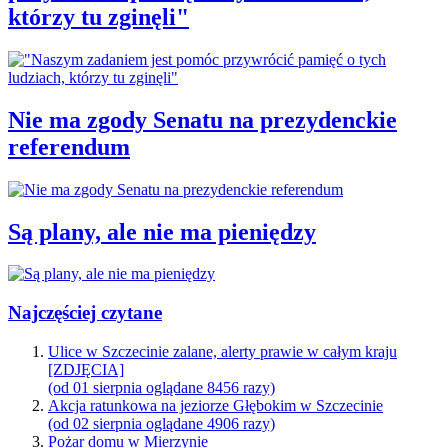
którzy tu zginęli"
Nie ma zgody Senatu na prezydenckie
referendum
Są plany, ale nie ma pieniędzy
Najczęściej czytane
Ulice w Szczecinie zalane, alerty prawie w całym kraju
[ZDJĘCIA]
(od 01 sierpnia oglądane 8456 razy)
Akcja ratunkowa na jeziorze Głębokim w Szczecinie
(od 02 sierpnia oglądane 4906 razy)
Pożar domu w Mierzynie