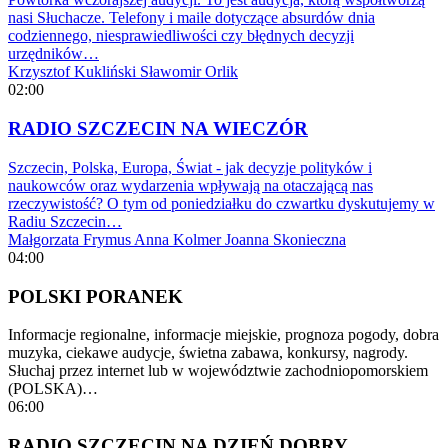
nasi Słuchacze. Telefony i maile dotyczące absurdów dnia
codziennego, niesprawiedliwości czy błędnych decyzji
urzędników…
Krzysztof Kukliński
Sławomir Orlik
02:00
RADIO SZCZECIN NA WIECZÓR
Szczecin, Polska, Europa, Świat - jak decyzje polityków i
naukowców oraz wydarzenia wpływają na otaczającą nas
rzeczywistość? O tym od poniedziałku do czwartku dyskutujemy w
Radiu Szczecin…
Małgorzata Frymus
Anna Kolmer
Joanna Skonieczna
04:00
POLSKI PORANEK
Informacje regionalne, informacje miejskie, prognoza pogody, dobra
muzyka, ciekawe audycje, świetna zabawa, konkursy, nagrody.
Słuchaj przez internet lub w województwie zachodniopomorskiem
(POLSKA)…
06:00
RADIO SZCZECIN NA DZIEŃ DOBRY