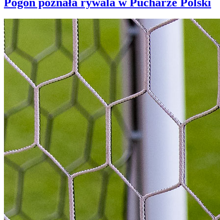
Pogoń poznała rywala w Pucharze Polski