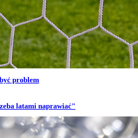
 być problem
trzeba latami naprawiać"