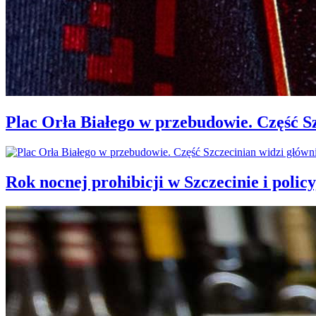
Plac Orła Białego w przebudowie. Część 
Rok nocnej prohibicji w Szczecinie i policy