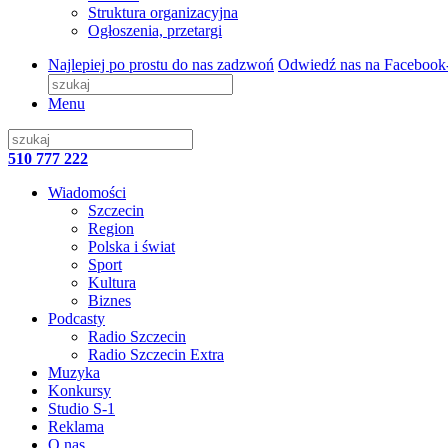
Struktura organizacyjna
Ogłoszenia, przetargi
Najlepiej po prostu do nas zadzwoń
Odwiedź nas na Facebook
Menu
510 777 222
Wiadomości
Szczecin
Region
Polska i świat
Sport
Kultura
Biznes
Podcasty
Radio Szczecin
Radio Szczecin Extra
Muzyka
Konkursy
Studio S-1
Reklama
O nas