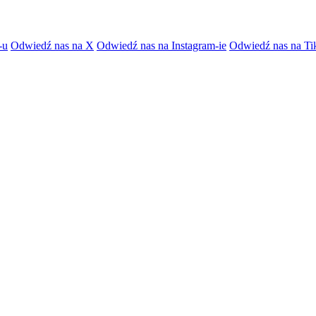
-u
Odwiedź nas na X
Odwiedź nas na Instagram-ie
Odwiedź nas na Ti