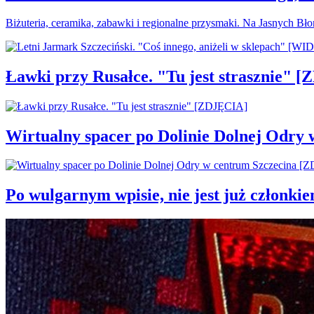
Biżuteria, ceramika, zabawki i regionalne przysmaki. Na Jasnych Bł
Ławki przy Rusałce. "Tu jest strasznie" 
Wirtualny spacer po Dolinie Dolnej Odry
Po wulgarnym wpisie, nie jest już członki