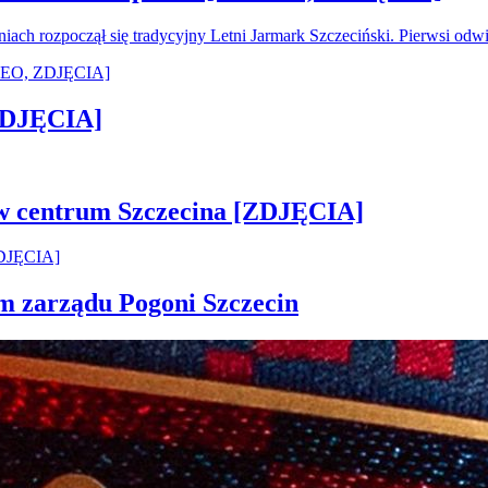
oniach rozpoczął się tradycyjny Letni Jarmark Szczeciński. Pierwsi od
[ZDJĘCIA]
 w centrum Szczecina [ZDJĘCIA]
em zarządu Pogoni Szczecin