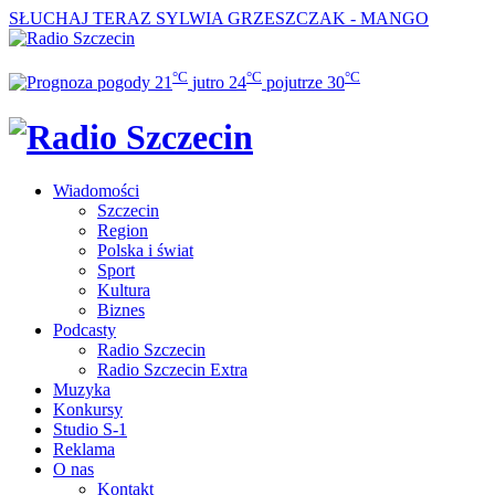
SŁUCHAJ TERAZ
SYLWIA GRZESZCZAK - MANGO
°C
°C
°C
21
jutro
24
pojutrze
30
Wiadomości
Szczecin
Region
Polska i świat
Sport
Kultura
Biznes
Podcasty
Radio Szczecin
Radio Szczecin Extra
Muzyka
Konkursy
Studio S-1
Reklama
O nas
Kontakt