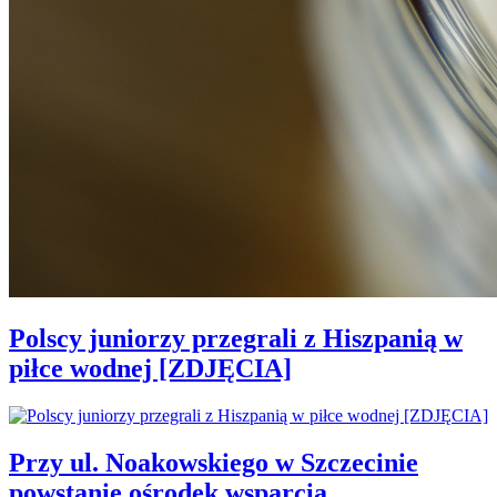
Polscy juniorzy przegrali z Hiszpanią w
piłce wodnej [ZDJĘCIA]
Przy ul. Noakowskiego w Szczecinie
powstanie ośrodek wsparcia