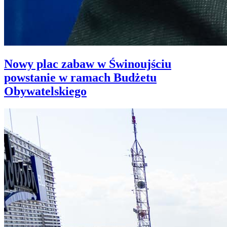
Nowy plac zabaw w Świnoujściu
powstanie w ramach Budżetu
Obywatelskiego