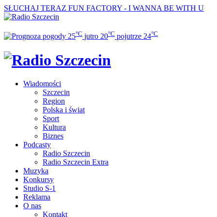
SŁUCHAJ TERAZ
FUN FACTORY - I WANNA BE WITH U
°C
°C
°C
25
jutro
20
pojutrze
24
Wiadomości
Szczecin
Region
Polska i świat
Sport
Kultura
Biznes
Podcasty
Radio Szczecin
Radio Szczecin Extra
Muzyka
Konkursy
Studio S-1
Reklama
O nas
Kontakt