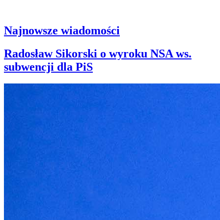
Najnowsze wiadomości
Radosław Sikorski o wyroku NSA ws.
subwencji dla PiS