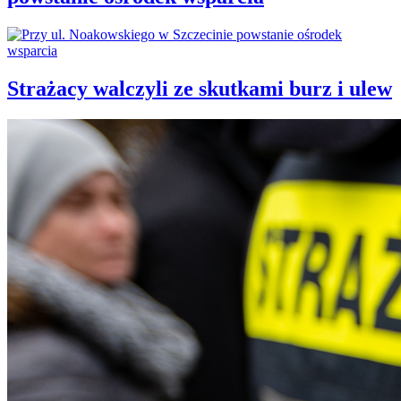
Strażacy walczyli ze skutkami burz i ulew