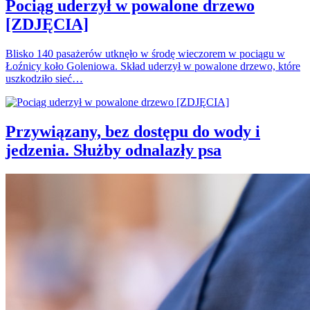
Pociąg uderzył w powalone drzewo
[ZDJĘCIA]
Blisko 140 pasażerów utknęło w środę wieczorem w pociągu w
Łoźnicy koło Goleniowa. Skład uderzył w powalone drzewo, które
uszkodziło sieć…
Przywiązany, bez dostępu do wody i
jedzenia. Służby odnalazły psa