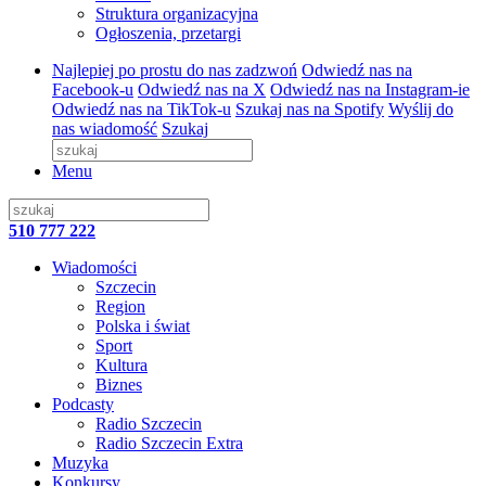
Struktura organizacyjna
Ogłoszenia, przetargi
Najlepiej po prostu do nas zadzwoń
Odwiedź nas na
Facebook-u
Odwiedź nas na X
Odwiedź nas na Instagram-ie
Odwiedź nas na TikTok-u
Szukaj nas na Spotify
Wyślij do
nas wiadomość
Szukaj
Menu
510 777 222
Wiadomości
Szczecin
Region
Polska i świat
Sport
Kultura
Biznes
Podcasty
Radio Szczecin
Radio Szczecin Extra
Muzyka
Konkursy