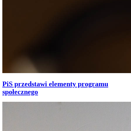
PiS przedstawi elementy programu
społecznego