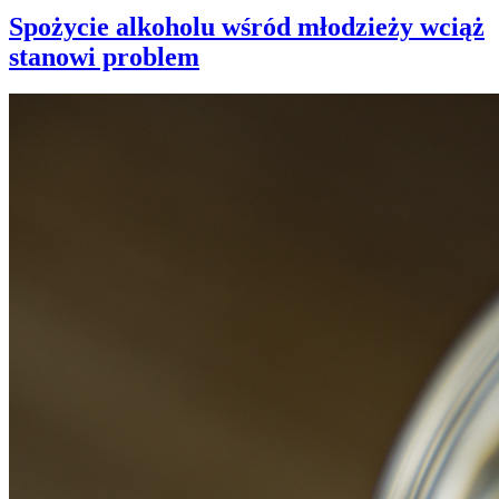
Spożycie alkoholu wśród młodzieży wciąż
stanowi problem