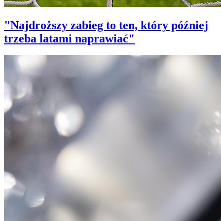
"Najdroższy zabieg to ten, który później
trzeba latami naprawiać"