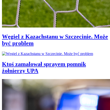
Węgiel z Kazachstanu w Szczecinie. Może
być problem
Ktoś zamalował sprayem pomnik
żołnierzy UPA