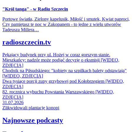
"Król tanga" - w Radiu Szczecin
Portowe światła, Zielony kapelusik, Miłość i smutek, Kwiat paproci,
Czy pamiętasz tę noc w Zakopanem - to jedne z wielu utworów
Tadeusza Millera…
radioszczecin.tv
Pękający budynek przy ul. Hożej w coraz gorszym stanie.
Mieszkańcy: nadzór może podjąć decyzję o eksmisji [WIDEO,
ZDJĘCIA]
Chodnik na Piłsudskiego: "kobiety na szpilkach balety odstawiają"
[WIDEO, ZDJĘCIA]
Dwa tysiące porcji zupy grzybowej pod Kołobrzegiem [WIDEO,
ZDJECIA]
82. rocznica wybuchu Powstania Warszawskiego [WIDEO,
ZDJĘCIA]
31.07.2026
Zlikwidowali plantację konopi
Najnowsze podcasty