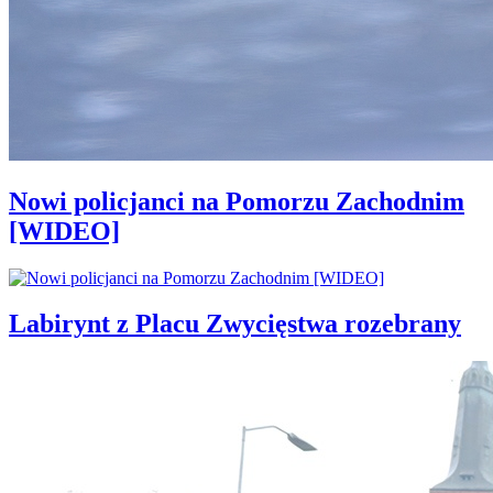
Nowi policjanci na Pomorzu Zachodnim
[WIDEO]
Labirynt z Placu Zwycięstwa rozebrany