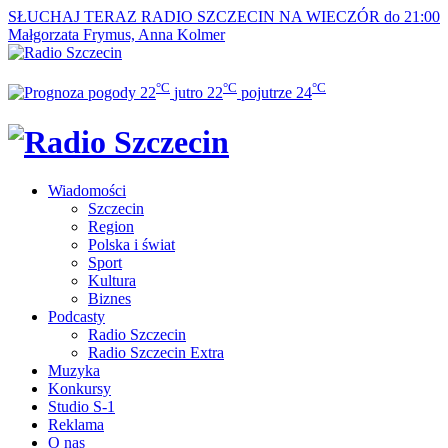
SŁUCHAJ TERAZ
RADIO SZCZECIN NA WIECZÓR do 21:00
Małgorzata Frymus, Anna Kolmer
°C
°C
°C
22
jutro
22
pojutrze
24
Wiadomości
Szczecin
Region
Polska i świat
Sport
Kultura
Biznes
Podcasty
Radio Szczecin
Radio Szczecin Extra
Muzyka
Konkursy
Studio S-1
Reklama
O nas