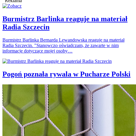
Reklama
Burmistrz Barlinka reaguje na materiał
Radia Szczecin
Burmistrz Barlinka Bernarda Lewandowska reaguje na materiał
Radia Szczecin. "Stanowczo oświadczam, że zawarte w nim
informacje dotyczące mojej osoby…
Pogoń poznała rywala w Pucharze Polski