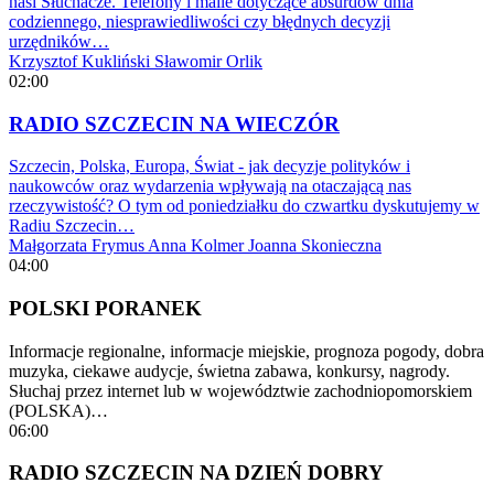
nasi Słuchacze. Telefony i maile dotyczące absurdów dnia
codziennego, niesprawiedliwości czy błędnych decyzji
urzędników…
Krzysztof Kukliński
Sławomir Orlik
02:00
RADIO SZCZECIN NA WIECZÓR
Szczecin, Polska, Europa, Świat - jak decyzje polityków i
naukowców oraz wydarzenia wpływają na otaczającą nas
rzeczywistość? O tym od poniedziałku do czwartku dyskutujemy w
Radiu Szczecin…
Małgorzata Frymus
Anna Kolmer
Joanna Skonieczna
04:00
POLSKI PORANEK
Informacje regionalne, informacje miejskie, prognoza pogody, dobra
muzyka, ciekawe audycje, świetna zabawa, konkursy, nagrody.
Słuchaj przez internet lub w województwie zachodniopomorskiem
(POLSKA)…
06:00
RADIO SZCZECIN NA DZIEŃ DOBRY