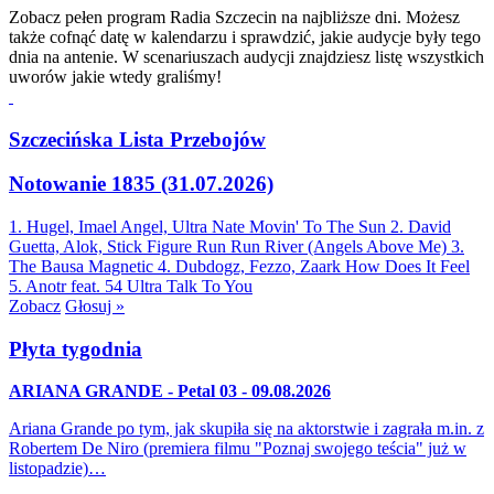
Zobacz pełen program Radia Szczecin na najbliższe dni. Możesz
także cofnąć datę w kalendarzu i sprawdzić, jakie audycje były tego
dnia na antenie. W scenariuszach audycji znajdziesz listę wszystkich
uworów jakie wtedy graliśmy!
Szczecińska Lista Przebojów
Notowanie 1835 (31.07.2026)
1. Hugel, Imael Angel, Ultra Nate
Movin' To The Sun
2. David
Guetta, Alok, Stick Figure
Run Run River (Angels Above Me)
3.
The Bausa
Magnetic
4. Dubdogz, Fezzo, Zaark
How Does It Feel
5. Anotr feat. 54 Ultra
Talk To You
Zobacz
Głosuj »
Płyta tygodnia
ARIANA GRANDE - Petal 03 - 09.08.2026
Ariana Grande po tym, jak skupiła się na aktorstwie i zagrała m.in. z
Robertem De Niro (premiera filmu "Poznaj swojego teścia" już w
listopadzie)…