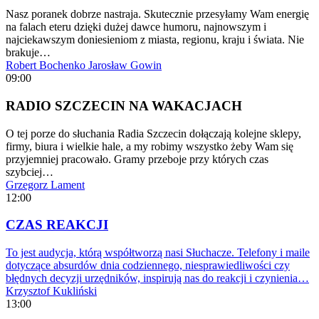
Nasz poranek dobrze nastraja. Skutecznie przesyłamy Wam energię
na falach eteru dzięki dużej dawce humoru, najnowszym i
najciekawszym doniesieniom z miasta, regionu, kraju i świata. Nie
brakuje…
Robert Bochenko
Jarosław Gowin
09:00
RADIO SZCZECIN NA WAKACJACH
O tej porze do słuchania Radia Szczecin dołączają kolejne sklepy,
firmy, biura i wielkie hale, a my robimy wszystko żeby Wam się
przyjemniej pracowało. Gramy przeboje przy których czas
szybciej…
Grzegorz Lament
12:00
CZAS REAKCJI
To jest audycja, którą współtworzą nasi Słuchacze. Telefony i maile
dotyczące absurdów dnia codziennego, niesprawiedliwości czy
błędnych decyzji urzędników, inspirują nas do reakcji i czynienia…
Krzysztof Kukliński
13:00