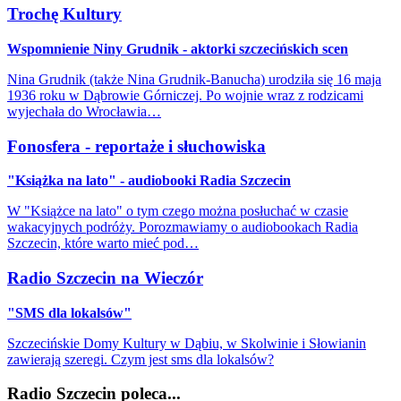
Trochę Kultury
Wspomnienie Niny Grudnik - aktorki szczecińskich scen
Nina Grudnik (także Nina Grudnik-Banucha) urodziła się 16 maja
1936 roku w Dąbrowie Górniczej. Po wojnie wraz z rodzicami
wyjechała do Wrocławia…
Fonosfera - reportaże i słuchowiska
"Książka na lato" - audiobooki Radia Szczecin
W "Książce na lato" o tym czego można posłuchać w czasie
wakacyjnych podróży. Porozmawiamy o audiobookach Radia
Szczecin, które warto mieć pod…
Radio Szczecin na Wieczór
"SMS dla lokalsów"
Szczecińskie Domy Kultury w Dąbiu, w Skolwinie i Słowianin
zawierają szeregi. Czym jest sms dla lokalsów?
Radio Szczecin poleca...