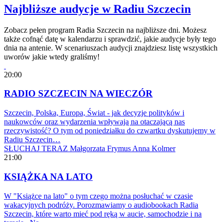
Najbliższe audycje w Radiu Szczecin
Zobacz pełen program Radia Szczecin na najbliższe dni. Możesz
także cofnąć datę w kalendarzu i sprawdzić, jakie audycje były tego
dnia na antenie. W scenariuszach audycji znajdziesz listę wszystkich
uworów jakie wtedy graliśmy!
20:00
RADIO SZCZECIN NA WIECZÓR
Szczecin, Polska, Europa, Świat - jak decyzje polityków i
naukowców oraz wydarzenia wpływają na otaczającą nas
rzeczywistość? O tym od poniedziałku do czwartku dyskutujemy w
Radiu Szczecin…
SŁUCHAJ TERAZ
Małgorzata Frymus
Anna Kolmer
21:00
KSIĄŻKA NA LATO
W "Książce na lato" o tym czego można posłuchać w czasie
wakacyjnych podróży. Porozmawiamy o audiobookach Radia
Szczecin, które warto mieć pod ręką w aucie, samochodzie i na