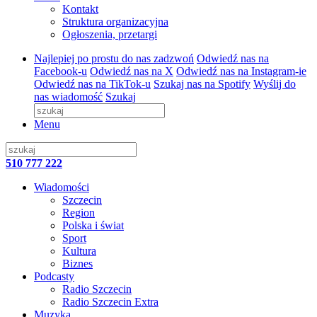
Kontakt
Struktura organizacyjna
Ogłoszenia, przetargi
Najlepiej po prostu do nas zadzwoń
Odwiedź nas na
Facebook-u
Odwiedź nas na X
Odwiedź nas na Instagram-ie
Odwiedź nas na TikTok-u
Szukaj nas na Spotify
Wyślij do
nas wiadomość
Szukaj
Menu
510 777 222
Wiadomości
Szczecin
Region
Polska i świat
Sport
Kultura
Biznes
Podcasty
Radio Szczecin
Radio Szczecin Extra
Muzyka