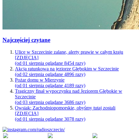
Najczęściej czytane
Ulice w Szczecinie zalane, alerty prawie w całym kraju
[ZDJĘCIA]
(od 01 sierpnia oglądane 8454 razy)
Akcja ratunkowa na jeziorze Głębokim w Szczecinie
(od 02 sierpnia oglądane 4896 razy)
Pożar domu w Mierzynie
(od 01 sierpnia oglądane 4189 razy)
Tragiczny finał wypoczynku nad Jeziorem Głębokie w
Szczecinie
(od 03 sierpnia oglądane 3686 razy)
Owsiak: Zachodniopomorskie, obyśmy tutaj zostali
[ZDJĘCIA]
(od 01 sierpnia oglądane 3078 razy)