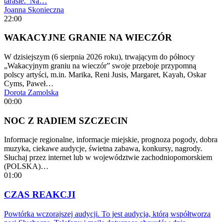
tarasie. Na…
Joanna Skonieczna
22:00
WAKACYJNE GRANIE NA WIECZÓR
W dzisiejszym (6 sierpnia 2026 roku), trwającym do północy
„Wakacyjnym graniu na wieczór” swoje przeboje przypomną
polscy artyści, m.in. Marika, Reni Jusis, Margaret, Kayah, Oskar
Cyms, Paweł…
Dorota Zamolska
00:00
NOC Z RADIEM SZCZECIN
Informacje regionalne, informacje miejskie, prognoza pogody, dobra
muzyka, ciekawe audycje, świetna zabawa, konkursy, nagrody.
Słuchaj przez internet lub w województwie zachodniopomorskiem
(POLSKA)…
01:00
CZAS REAKCJI
Powtórka wczorajszej audycji. To jest audycja, którą współtworzą