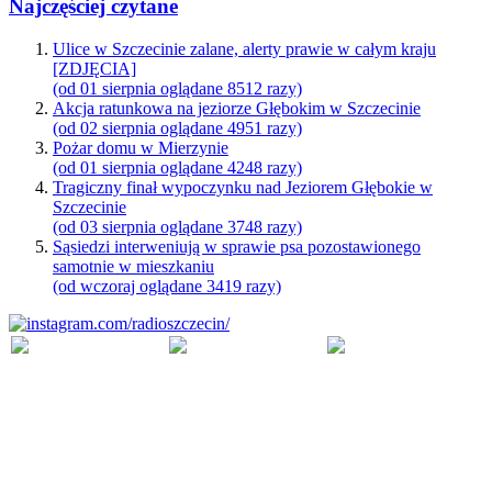
Najczęściej czytane
Ulice w Szczecinie zalane, alerty prawie w całym kraju
[ZDJĘCIA]
(od 01 sierpnia oglądane 8512 razy)
Akcja ratunkowa na jeziorze Głębokim w Szczecinie
(od 02 sierpnia oglądane 4951 razy)
Pożar domu w Mierzynie
(od 01 sierpnia oglądane 4248 razy)
Tragiczny finał wypoczynku nad Jeziorem Głębokie w
Szczecinie
(od 03 sierpnia oglądane 3748 razy)
Sąsiedzi interweniują w sprawie psa pozostawionego
samotnie w mieszkaniu
(od wczoraj oglądane 3419 razy)