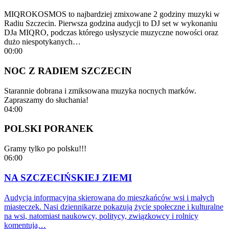
MIQROKOSMOS to najbardziej zmixowane 2 godziny muzyki w
Radiu Szczecin. Pierwsza godzina audycji to DJ set w wykonaniu
DJa MIQRO, podczas którego usłyszycie muzyczne nowości oraz
dużo niespotykanych…
00:00
NOC Z RADIEM SZCZECIN
Starannie dobrana i zmiksowana muzyka nocnych marków.
Zapraszamy do słuchania!
04:00
POLSKI PORANEK
Gramy tylko po polsku!!!
06:00
NA SZCZECIŃSKIEJ ZIEMI
Audycja informacyjna skierowana do mieszkańców wsi i małych
miasteczek. Nasi dziennikarze pokazują życie społeczne i kulturalne
na wsi, natomiast naukowcy, politycy, związkowcy i rolnicy
komentują…