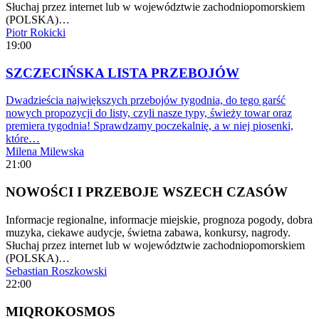
Słuchaj przez internet lub w województwie zachodniopomorskiem
(POLSKA)…
Piotr Rokicki
19:00
SZCZECIŃSKA LISTA PRZEBOJÓW
Dwadzieścia największych przebojów tygodnia, do tego garść
nowych propozycji do listy, czyli nasze typy, świeży towar oraz
premiera tygodnia! Sprawdzamy poczekalnię, a w niej piosenki,
które…
Milena Milewska
21:00
NOWOŚCI I PRZEBOJE WSZECH CZASÓW
Informacje regionalne, informacje miejskie, prognoza pogody, dobra
muzyka, ciekawe audycje, świetna zabawa, konkursy, nagrody.
Słuchaj przez internet lub w województwie zachodniopomorskiem
(POLSKA)…
Sebastian Roszkowski
22:00
MIQROKOSMOS