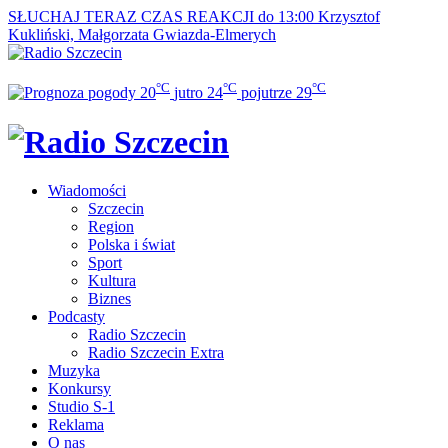
SŁUCHAJ TERAZ
CZAS REAKCJI do 13:00
Krzysztof
Kukliński, Małgorzata Gwiazda-Elmerych
°C
°C
°C
20
jutro
24
pojutrze
29
Wiadomości
Szczecin
Region
Polska i świat
Sport
Kultura
Biznes
Podcasty
Radio Szczecin
Radio Szczecin Extra
Muzyka
Konkursy
Studio S-1
Reklama
O nas