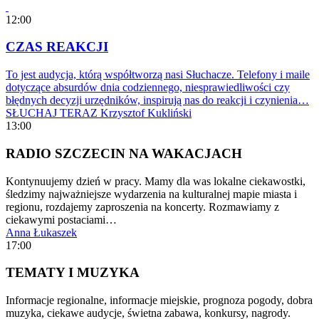
12:00
CZAS REAKCJI
To jest audycja, którą współtworzą nasi Słuchacze. Telefony i maile
dotyczące absurdów dnia codziennego, niesprawiedliwości czy
błędnych decyzji urzędników, inspirują nas do reakcji i czynienia…
SŁUCHAJ TERAZ
Krzysztof Kukliński
13:00
RADIO SZCZECIN NA WAKACJACH
Kontynuujemy dzień w pracy. Mamy dla was lokalne ciekawostki,
śledzimy najważniejsze wydarzenia na kulturalnej mapie miasta i
regionu, rozdajemy zaproszenia na koncerty. Rozmawiamy z
ciekawymi postaciami…
Anna Łukaszek
17:00
TEMATY I MUZYKA
Informacje regionalne, informacje miejskie, prognoza pogody, dobra
muzyka, ciekawe audycje, świetna zabawa, konkursy, nagrody.