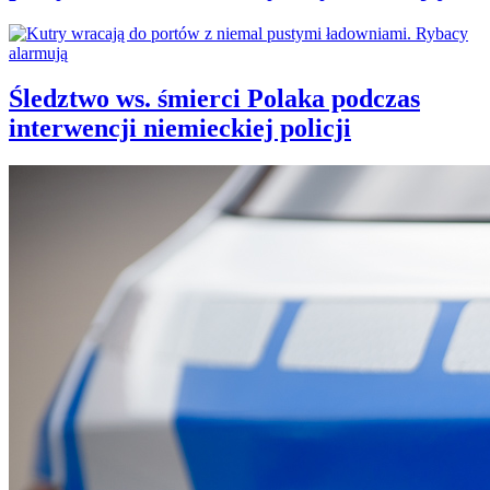
Śledztwo ws. śmierci Polaka podczas
interwencji niemieckiej policji