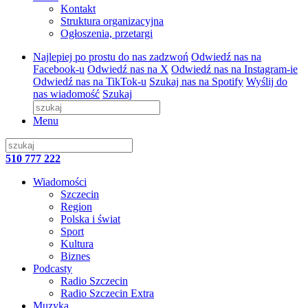
Kontakt
Struktura organizacyjna
Ogłoszenia, przetargi
Najlepiej po prostu do nas zadzwoń
Odwiedź nas na
Facebook-u
Odwiedź nas na X
Odwiedź nas na Instagram-ie
Odwiedź nas na TikTok-u
Szukaj nas na Spotify
Wyślij do
nas wiadomość
Szukaj
Menu
510 777 222
Wiadomości
Szczecin
Region
Polska i świat
Sport
Kultura
Biznes
Podcasty
Radio Szczecin
Radio Szczecin Extra
Muzyka