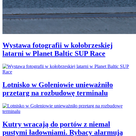
Wystawa fotografii w kołobrzeskiej
latarni w Planet Baltic SUP Race
Lotnisko w Goleniowie unieważniło
przetarg na rozbudowę terminalu
Kutry wracają do portów z niemal
pustymi ładowniami. Rybacy alarmują