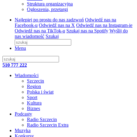
Struktura organizacyjna
Ogłoszenia, przetargi
Najlepiej po prostu do nas zadzwoń
Odwiedź nas na
Facebook-u
Odwiedź nas na X
Odwiedź nas na Instagram-ie
Odwiedź nas na TikTok-u
Szukaj nas na Spotify
Wyślij do
nas wiadomość
Szukaj
Menu
510 777 222
Wiadomości
Szczecin
Region
Polska i świat
Sport
Kultura
Biznes
Podcasty
Radio Szczecin
Radio Szczecin Extra
Muzyka
Konkursy