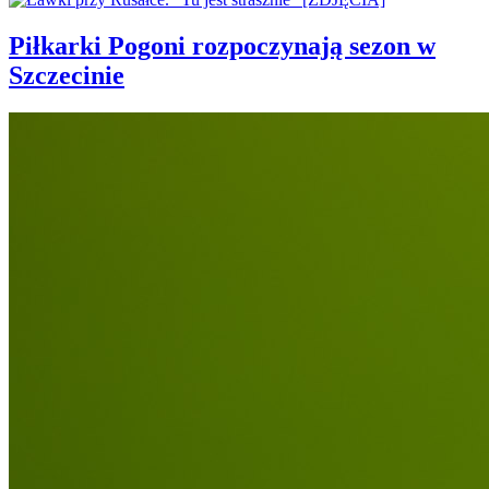
Piłkarki Pogoni rozpoczynają sezon w
Szczecinie