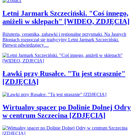
Letni Jarmark Szczeciński. "Coś innego,
aniżeli w sklepach" [WIDEO, ZDJĘCIA]
Biżuteria, ceramika, zabawki i regionalne przysmaki. Na Jasnych
Błoniach rozpoczął się tradycyjny Letni Jarmark Szczeciński.
Pierwsi odwiedzający…
Ławki przy Rusałce. "Tu jest strasznie"
[ZDJĘCIA]
Wirtualny spacer po Dolinie Dolnej Odry
w centrum Szczecina [ZDJĘCIA]