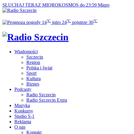
SŁUCHAJ TERAZ
MIQROKOSMOS do 23:59
Miqro
°C
°C
°C
14
jutro
24
pojutrze
30
Wiadomości
Szczecin
Region
Polska i świat
Sport
Kultura
Biznes
Podcasty
Radio Szczecin
Radio Szczecin Extra
Muzyka
Konkursy
Studio S-1
Reklama
O nas
Kontakt