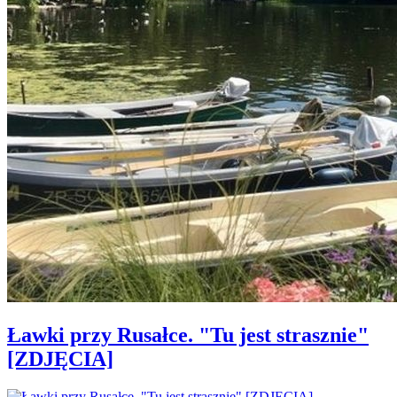
Ławki przy Rusałce. "Tu jest strasznie"
[ZDJĘCIA]