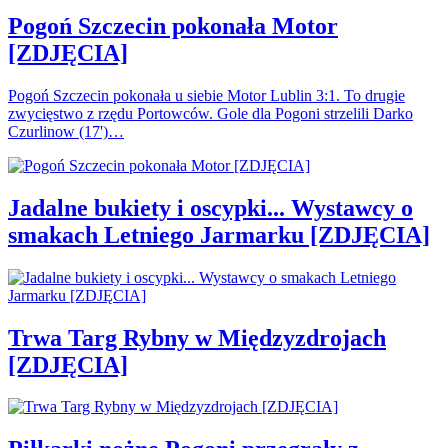
Pogoń Szczecin pokonała Motor
[ZDJĘCIA]
Pogoń Szczecin pokonała u siebie Motor Lublin 3:1. To drugie
zwycięstwo z rzędu Portowców. Gole dla Pogoni strzelili Darko
Czurlinow (17')…
Jadalne bukiety i oscypki... Wystawcy o
smakach Letniego Jarmarku [ZDJĘCIA]
Trwa Targ Rybny w Międzyzdrojach
[ZDJĘCIA]