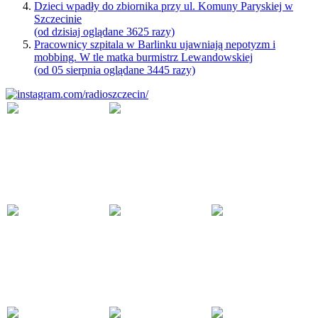
Dzieci wpadły do zbiornika przy ul. Komuny Paryskiej w
Szczecinie
(od dzisiaj oglądane 3625 razy)
Pracownicy szpitala w Barlinku ujawniają nepotyzm i
mobbing. W tle matka burmistrz Lewandowskiej
(od 05 sierpnia oglądane 3445 razy)