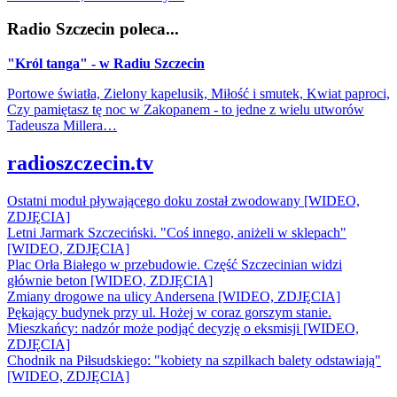
Radio Szczecin poleca...
"Król tanga" - w Radiu Szczecin
Portowe światła, Zielony kapelusik, Miłość i smutek, Kwiat paproci,
Czy pamiętasz tę noc w Zakopanem - to jedne z wielu utworów
Tadeusza Millera…
radioszczecin.tv
Ostatni moduł pływającego doku został zwodowany [WIDEO,
ZDJĘCIA]
Letni Jarmark Szczeciński. "Coś innego, aniżeli w sklepach"
[WIDEO, ZDJĘCIA]
Plac Orła Białego w przebudowie. Część Szczecinian widzi
głównie beton [WIDEO, ZDJĘCIA]
Zmiany drogowe na ulicy Andersena [WIDEO, ZDJĘCIA]
Pękający budynek przy ul. Hożej w coraz gorszym stanie.
Mieszkańcy: nadzór może podjąć decyzję o eksmisji [WIDEO,
ZDJĘCIA]
Chodnik na Piłsudskiego: "kobiety na szpilkach balety odstawiają"
[WIDEO, ZDJĘCIA]