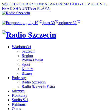
SŁUCHAJ TERAZ
TIMBALAND & MAGOO - LUV 2 LUV U
FEAT. SHAUNTA & PLAYA
°C
°C
°C
19
jutro
30
pojutrze
32
Wiadomości
Szczecin
Region
Polska i świat
Sport
Kultura
Biznes
Podcasty
Radio Szczecin
Radio Szczecin Extra
Muzyka
Konkursy
Studio S-1
Reklama
O nas