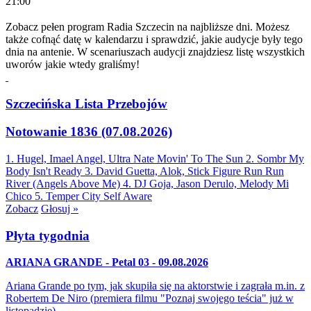
21:00
Zobacz pełen program Radia Szczecin na najbliższe dni. Możesz
także cofnąć datę w kalendarzu i sprawdzić, jakie audycje były tego
dnia na antenie. W scenariuszach audycji znajdziesz listę wszystkich
uworów jakie wtedy graliśmy!
Szczecińska Lista Przebojów
Notowanie 1836 (07.08.2026)
1. Hugel, Imael Angel, Ultra Nate
Movin' To The Sun
2. Sombr
My
Body Isn't Ready
3. David Guetta, Alok, Stick Figure
Run Run
River (Angels Above Me)
4. DJ Goja, Jason Derulo, Melody
Mi
Chico
5. Temper City
Self Aware
Zobacz
Głosuj »
Płyta tygodnia
ARIANA GRANDE - Petal 03 - 09.08.2026
Ariana Grande po tym, jak skupiła się na aktorstwie i zagrała m.in. z
Robertem De Niro (premiera filmu "Poznaj swojego teścia" już w
listopadzie)…