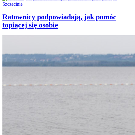
Ratownicy podpowiadają, jak pomóc
topiącej się osobie