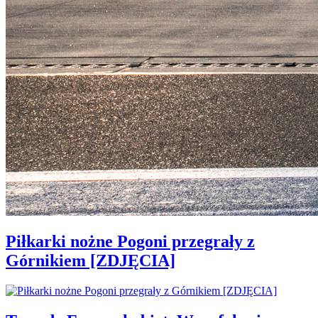
Piłkarki nożne Pogoni przegrały z
Górnikiem [ZDJĘCIA]