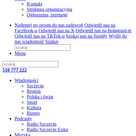
Kontakt
Struktura organizacyjna
Ogłoszenia, przetargi
Najlepiej po prostu do nas zadzwoń
Odwiedź nas na
Facebook-u
Odwiedź nas na X
Odwiedź nas na Instagram-ie
Odwiedź nas na TikTok-u
Szukaj nas na Spotify
Wyślij do
nas wiadomość
Szukaj
Menu
510 777 222
Wiadomości
Szczecin
Region
Polska i świat
Sport
Kultura
Biznes
Podcasty
Radio Szczecin
Radio Szczecin Extra
Muzyka