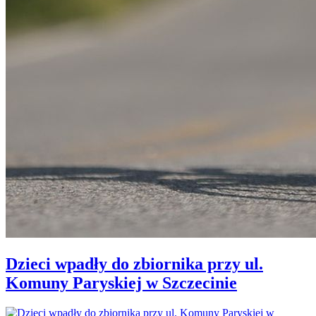
Dzieci wpadły do zbiornika przy ul.
Komuny Paryskiej w Szczecinie