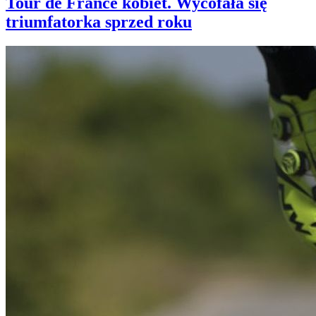
Tour de France kobiet. Wycofała się
triumfatorka sprzed roku