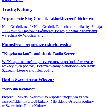
Trochę Kultury
Wspomnienie Niny Grudnik - aktorki szczecińskich scen
Nina Grudnik (także Nina Grudnik-Banucha) urodziła się 16 maja
1936 roku w Dąbrowie Górniczej. Po wojnie wraz z rodzicami
wyjechała do Wrocławia…
Fonosfera - reportaże i słuchowiska
"Książka na lato" - audiobooki Radia Szczecin
W "Książce na lato" o tym czego można posłuchać w czasie
wakacyjnych podróży. Porozmawiamy o audiobookach Radia
Szczecin, które warto mieć pod…
Radio Szczecin na Wieczór
"SMS dla lokalsów"
Projekt „SMS do lokalsów” to wspólna inicjatywa trzech
szczecińskich instytucji kultury: Miejskiego Ośrodka Kultury
w Szczecinie, Domu Kultury…