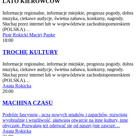
LATO KIEROWCÓW
Informacje regionalne, informacje miejskie, prognoza pogody, dobra
muzyka, ciekawe audycje, świetna zabawa, konkursy, nagrody.
Słuchaj przez internet lub w województwie zachodniopomorskiem
(POLSKA)…
Piotr Rokicki
Maciej Papke
18:00
TROCHĘ KULTURY
Informacje regionalne, informacje miejskie, prognoza pogody, dobra
muzyka, ciekawe audycje, świetna zabawa, konkursy, nagrody.
Słuchaj przez internet lub w województwie zachodniopomorskiem
(POLSKA)…
Agata Rokicka
20:00
MACHINA CZASU
Podróże fascynują - uczą nowych smaków i zapachów, rozwijają
wyobraźnię i wrażliwość, ułatwiają otwarcie na inne kultury, inne
obyczaje. Pozwalają też oderwać się od naszej (nie zawsze…
Agata Rokicka