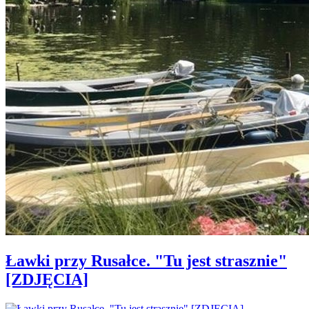
Ławki przy Rusałce. "Tu jest strasznie"
[ZDJĘCIA]