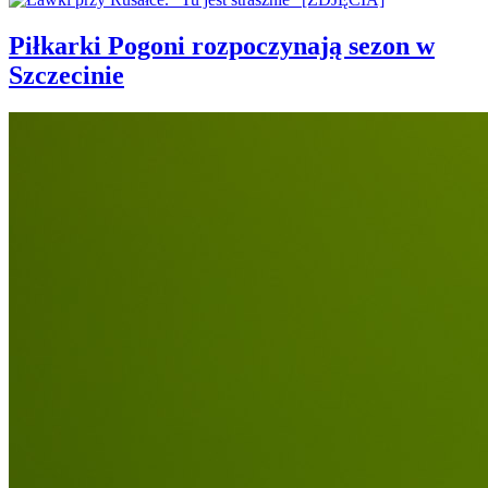
Piłkarki Pogoni rozpoczynają sezon w
Szczecinie