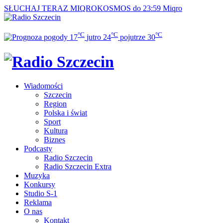
SŁUCHAJ TERAZ
MIQROKOSMOS do 23:59
Miqro
°C
°C
°C
17
jutro
24
pojutrze
30
Wiadomości
Szczecin
Region
Polska i świat
Sport
Kultura
Biznes
Podcasty
Radio Szczecin
Radio Szczecin Extra
Muzyka
Konkursy
Studio S-1
Reklama
O nas
Kontakt