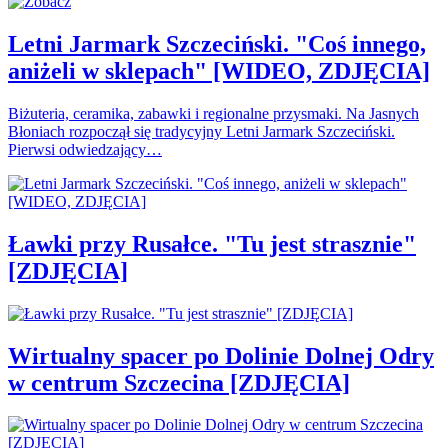
Letni Jarmark Szczeciński. "Coś innego,
aniżeli w sklepach" [WIDEO, ZDJĘCIA]
Biżuteria, ceramika, zabawki i regionalne przysmaki. Na Jasnych
Błoniach rozpoczął się tradycyjny Letni Jarmark Szczeciński.
Pierwsi odwiedzający…
Ławki przy Rusałce. "Tu jest strasznie"
[ZDJĘCIA]
Wirtualny spacer po Dolinie Dolnej Odry
w centrum Szczecina [ZDJĘCIA]