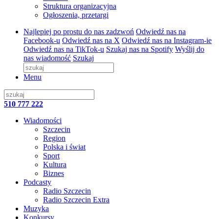
Struktura organizacyjna
Ogłoszenia, przetargi
Najlepiej po prostu do nas zadzwoń
Odwiedź nas na
Facebook-u
Odwiedź nas na X
Odwiedź nas na Instagram-ie
Odwiedź nas na TikTok-u
Szukaj nas na Spotify
Wyślij do
nas wiadomość
Szukaj
Menu
510 777 222
Wiadomości
Szczecin
Region
Polska i świat
Sport
Kultura
Biznes
Podcasty
Radio Szczecin
Radio Szczecin Extra
Muzyka
Konkursy