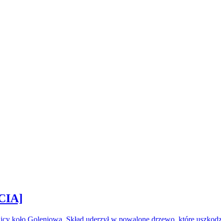
CIA]
icy koło Goleniowa. Skład uderzył w powalone drzewo, które uszkod