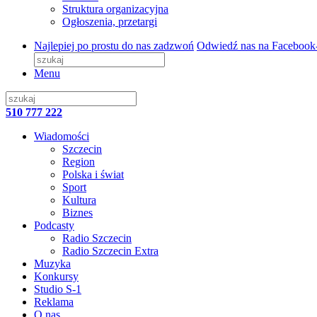
Struktura organizacyjna
Ogłoszenia, przetargi
Najlepiej po prostu do nas zadzwoń
Odwiedź nas na Facebook
Menu
510 777 222
Wiadomości
Szczecin
Region
Polska i świat
Sport
Kultura
Biznes
Podcasty
Radio Szczecin
Radio Szczecin Extra
Muzyka
Konkursy
Studio S-1
Reklama
O nas