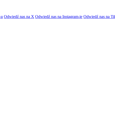
-u
Odwiedź nas na X
Odwiedź nas na Instagram-ie
Odwiedź nas na Ti