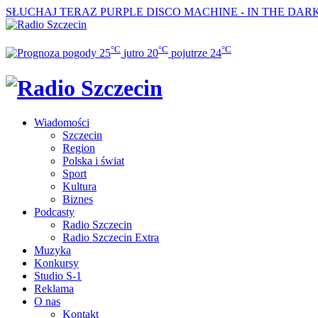
SŁUCHAJ TERAZ
PURPLE DISCO MACHINE - IN THE DAR
°C
°C
°C
25
jutro
20
pojutrze
24
Wiadomości
Szczecin
Region
Polska i świat
Sport
Kultura
Biznes
Podcasty
Radio Szczecin
Radio Szczecin Extra
Muzyka
Konkursy
Studio S-1
Reklama
O nas
Kontakt