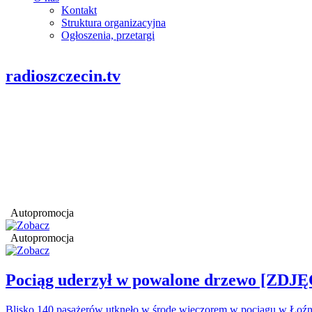
Kontakt
Struktura organizacyjna
Ogłoszenia, przetargi
radioszczecin.tv
Autopromocja
Autopromocja
Pociąg uderzył w powalone drzewo [ZDJĘ
Blisko 140 pasażerów utknęło w środę wieczorem w pociągu w Łoźn