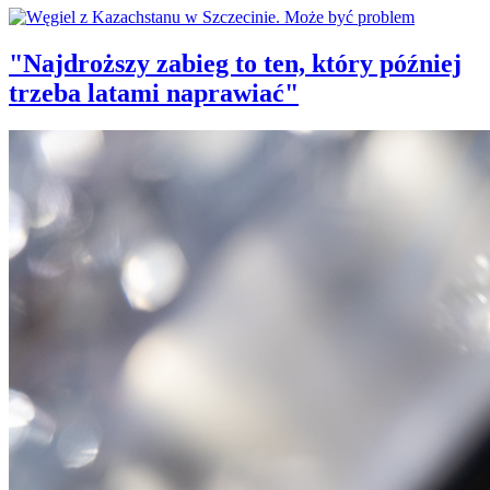
"Najdroższy zabieg to ten, który później
trzeba latami naprawiać"