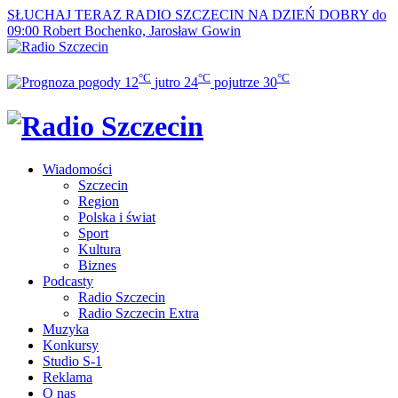
SŁUCHAJ TERAZ
RADIO SZCZECIN NA DZIEŃ DOBRY do
09:00
Robert Bochenko, Jarosław Gowin
°C
°C
°C
12
jutro
24
pojutrze
30
Wiadomości
Szczecin
Region
Polska i świat
Sport
Kultura
Biznes
Podcasty
Radio Szczecin
Radio Szczecin Extra
Muzyka
Konkursy
Studio S-1
Reklama
O nas