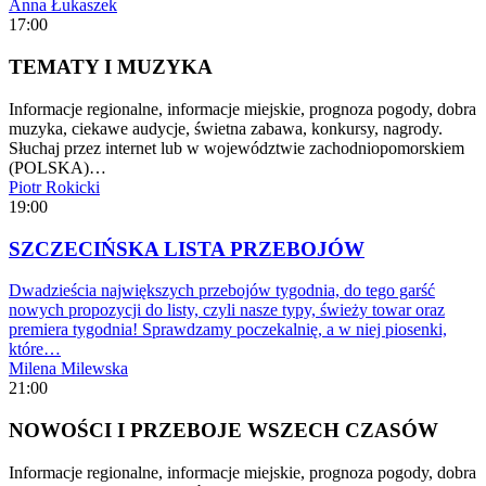
Anna Łukaszek
17:00
TEMATY I MUZYKA
Informacje regionalne, informacje miejskie, prognoza pogody, dobra
muzyka, ciekawe audycje, świetna zabawa, konkursy, nagrody.
Słuchaj przez internet lub w województwie zachodniopomorskiem
(POLSKA)…
Piotr Rokicki
19:00
SZCZECIŃSKA LISTA PRZEBOJÓW
Dwadzieścia największych przebojów tygodnia, do tego garść
nowych propozycji do listy, czyli nasze typy, świeży towar oraz
premiera tygodnia! Sprawdzamy poczekalnię, a w niej piosenki,
które…
Milena Milewska
21:00
NOWOŚCI I PRZEBOJE WSZECH CZASÓW
Informacje regionalne, informacje miejskie, prognoza pogody, dobra