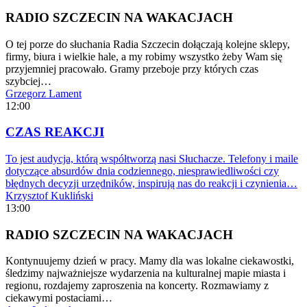
RADIO SZCZECIN NA WAKACJACH
O tej porze do słuchania Radia Szczecin dołączają kolejne sklepy,
firmy, biura i wielkie hale, a my robimy wszystko żeby Wam się
przyjemniej pracowało. Gramy przeboje przy których czas
szybciej…
Grzegorz Lament
12:00
CZAS REAKCJI
To jest audycja, którą współtworzą nasi Słuchacze. Telefony i maile
dotyczące absurdów dnia codziennego, niesprawiedliwości czy
błędnych decyzji urzędników, inspirują nas do reakcji i czynienia…
Krzysztof Kukliński
13:00
RADIO SZCZECIN NA WAKACJACH
Kontynuujemy dzień w pracy. Mamy dla was lokalne ciekawostki,
śledzimy najważniejsze wydarzenia na kulturalnej mapie miasta i
regionu, rozdajemy zaproszenia na koncerty. Rozmawiamy z
ciekawymi postaciami…