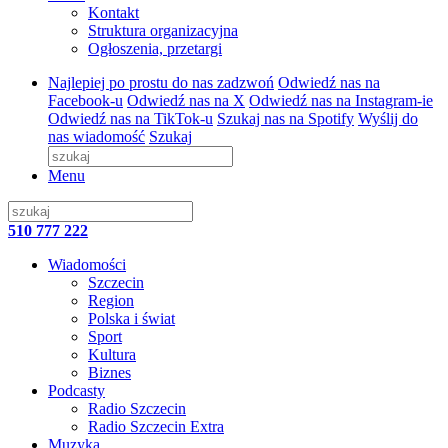
Kontakt
Struktura organizacyjna
Ogłoszenia, przetargi
Najlepiej po prostu do nas zadzwoń
Odwiedź nas na
Facebook-u
Odwiedź nas na X
Odwiedź nas na Instagram-ie
Odwiedź nas na TikTok-u
Szukaj nas na Spotify
Wyślij do
nas wiadomość
Szukaj
Menu
510 777 222
Wiadomości
Szczecin
Region
Polska i świat
Sport
Kultura
Biznes
Podcasty
Radio Szczecin
Radio Szczecin Extra
Muzyka