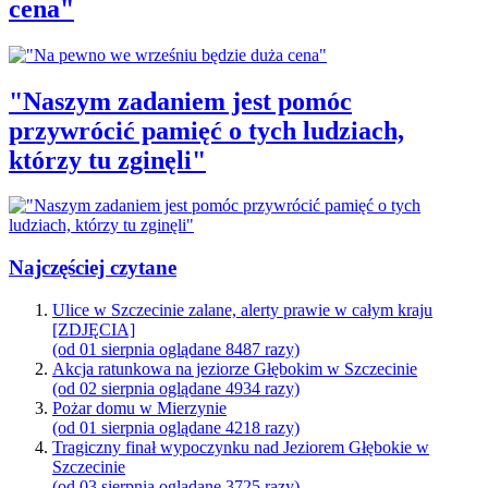
cena"
"Naszym zadaniem jest pomóc
przywrócić pamięć o tych ludziach,
którzy tu zginęli"
Najczęściej czytane
Ulice w Szczecinie zalane, alerty prawie w całym kraju
[ZDJĘCIA]
(od 01 sierpnia oglądane 8487 razy)
Akcja ratunkowa na jeziorze Głębokim w Szczecinie
(od 02 sierpnia oglądane 4934 razy)
Pożar domu w Mierzynie
(od 01 sierpnia oglądane 4218 razy)
Tragiczny finał wypoczynku nad Jeziorem Głębokie w
Szczecinie
(od 03 sierpnia oglądane 3725 razy)