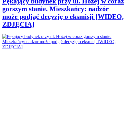
Pękający budynek przy ul. Hożej w coraz
gorszym stanie. Mieszkańcy: nadzór
może podjąć decyzję o eksmisji [WIDEO,
ZDJĘCIA]