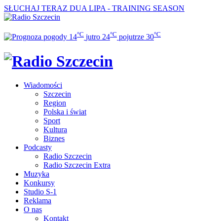
SŁUCHAJ TERAZ
DUA LIPA - TRAINING SEASON
°C
°C
°C
14
jutro
24
pojutrze
30
Wiadomości
Szczecin
Region
Polska i świat
Sport
Kultura
Biznes
Podcasty
Radio Szczecin
Radio Szczecin Extra
Muzyka
Konkursy
Studio S-1
Reklama
O nas
Kontakt