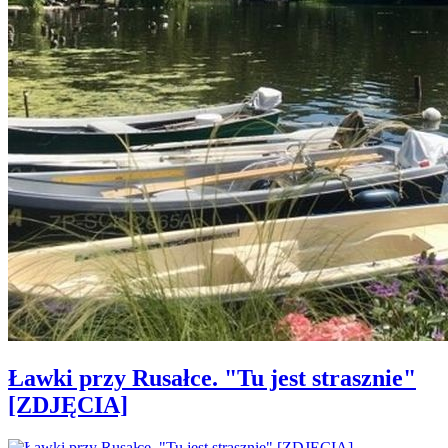
Ławki przy Rusałce. "Tu jest strasznie"
[ZDJĘCIA]