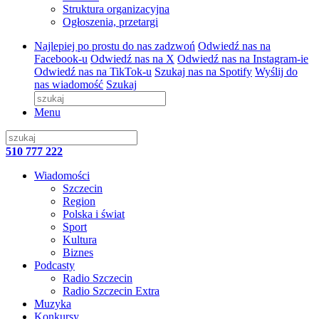
Struktura organizacyjna
Ogłoszenia, przetargi
Najlepiej po prostu do nas zadzwoń
Odwiedź nas na
Facebook-u
Odwiedź nas na X
Odwiedź nas na Instagram-ie
Odwiedź nas na TikTok-u
Szukaj nas na Spotify
Wyślij do
nas wiadomość
Szukaj
Menu
510 777 222
Wiadomości
Szczecin
Region
Polska i świat
Sport
Kultura
Biznes
Podcasty
Radio Szczecin
Radio Szczecin Extra
Muzyka
Konkursy