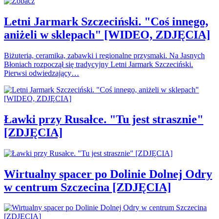
Letni Jarmark Szczeciński. "Coś innego,
aniżeli w sklepach" [WIDEO, ZDJĘCIA]
Biżuteria, ceramika, zabawki i regionalne przysmaki. Na Jasnych
Błoniach rozpoczął się tradycyjny Letni Jarmark Szczeciński.
Pierwsi odwiedzający…
Ławki przy Rusałce. "Tu jest strasznie"
[ZDJĘCIA]
Wirtualny spacer po Dolinie Dolnej Odry
w centrum Szczecina [ZDJĘCIA]