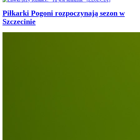
Piłkarki Pogoni rozpoczynają sezon w
Szczecinie