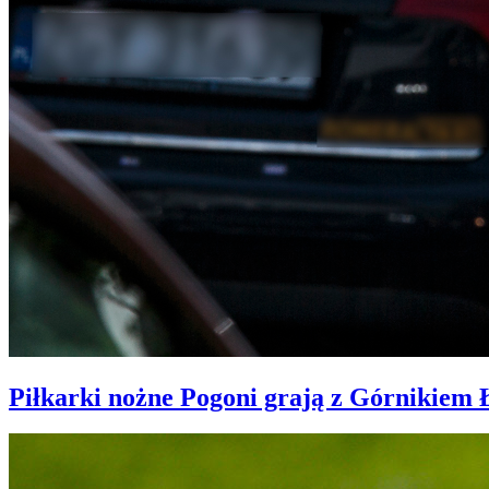
Piłkarki nożne Pogoni grają z Górnikiem 