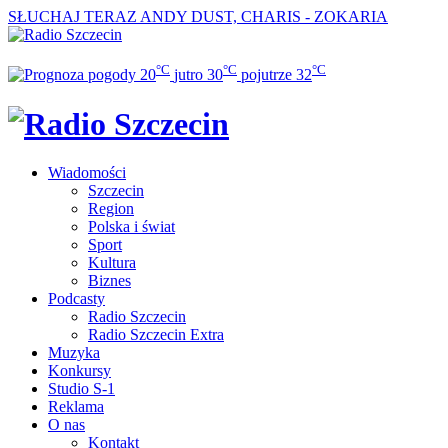
SŁUCHAJ TERAZ
ANDY DUST, CHARIS - ZOKARIA
°C
°C
°C
20
jutro
30
pojutrze
32
Wiadomości
Szczecin
Region
Polska i świat
Sport
Kultura
Biznes
Podcasty
Radio Szczecin
Radio Szczecin Extra
Muzyka
Konkursy
Studio S-1
Reklama
O nas
Kontakt