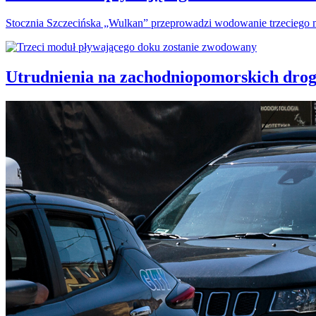
Stocznia Szczecińska „Wulkan” przeprowadzi wodowanie trzeciego m
Utrudnienia na zachodniopomorskich dro