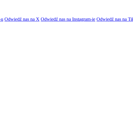
-u
Odwiedź nas na X
Odwiedź nas na Instagram-ie
Odwiedź nas na Ti