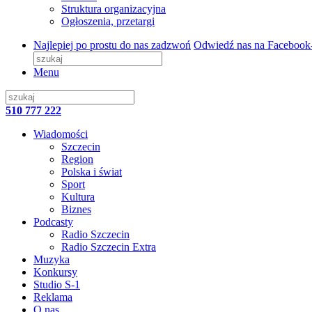
Struktura organizacyjna
Ogłoszenia, przetargi
Najlepiej po prostu do nas zadzwoń
Odwiedź nas na Facebook
Menu
510 777 222
Wiadomości
Szczecin
Region
Polska i świat
Sport
Kultura
Biznes
Podcasty
Radio Szczecin
Radio Szczecin Extra
Muzyka
Konkursy
Studio S-1
Reklama
O nas