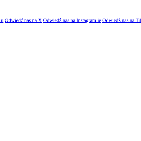
-u
Odwiedź nas na X
Odwiedź nas na Instagram-ie
Odwiedź nas na Ti