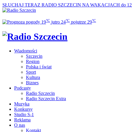
SŁUCHAJ TERAZ
RADIO SZCZECIN NA WAKACJACH do 12
°C
°C
°C
19
jutro
24
pojutrze
29
Wiadomości
Szczecin
Region
Polska i świat
Sport
Kultura
Biznes
Podcasty
Radio Szczecin
Radio Szczecin Extra
Muzyka
Konkursy
Studio S-1
Reklama
O nas
Kontakt