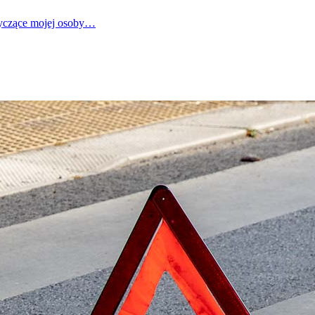
tyczące mojej osoby…