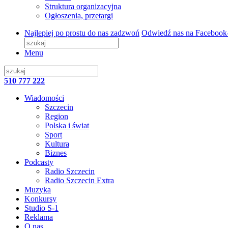
Struktura organizacyjna
Ogłoszenia, przetargi
Najlepiej po prostu do nas zadzwoń
Odwiedź nas na Facebook
Menu
510 777 222
Wiadomości
Szczecin
Region
Polska i świat
Sport
Kultura
Biznes
Podcasty
Radio Szczecin
Radio Szczecin Extra
Muzyka
Konkursy
Studio S-1
Reklama
O nas