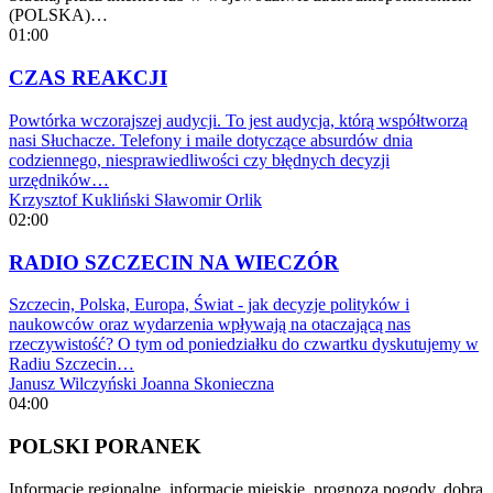
(POLSKA)…
01:00
CZAS REAKCJI
Powtórka wczorajszej audycji. To jest audycja, którą współtworzą
nasi Słuchacze. Telefony i maile dotyczące absurdów dnia
codziennego, niesprawiedliwości czy błędnych decyzji
urzędników…
Krzysztof Kukliński
Sławomir Orlik
02:00
RADIO SZCZECIN NA WIECZÓR
Szczecin, Polska, Europa, Świat - jak decyzje polityków i
naukowców oraz wydarzenia wpływają na otaczającą nas
rzeczywistość? O tym od poniedziałku do czwartku dyskutujemy w
Radiu Szczecin…
Janusz Wilczyński
Joanna Skonieczna
04:00
POLSKI PORANEK
Informacje regionalne, informacje miejskie, prognoza pogody, dobra