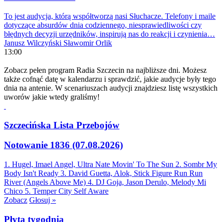
To jest audycja, którą współtworzą nasi Słuchacze. Telefony i maile
dotyczące absurdów dnia codziennego, niesprawiedliwości czy
błędnych decyzji urzędników, inspirują nas do reakcji i czynienia…
Janusz Wilczyński
Sławomir Orlik
13:00
Zobacz pełen program Radia Szczecin na najbliższe dni. Możesz
także cofnąć datę w kalendarzu i sprawdzić, jakie audycje były tego
dnia na antenie. W scenariuszach audycji znajdziesz listę wszystkich
uworów jakie wtedy graliśmy!
Szczecińska Lista Przebojów
Notowanie 1836 (07.08.2026)
1. Hugel, Imael Angel, Ultra Nate
Movin' To The Sun
2. Sombr
My
Body Isn't Ready
3. David Guetta, Alok, Stick Figure
Run Run
River (Angels Above Me)
4. DJ Goja, Jason Derulo, Melody
Mi
Chico
5. Temper City
Self Aware
Zobacz
Głosuj »
Płyta tygodnia