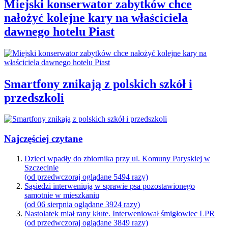
Miejski konserwator zabytków chce
nałożyć kolejne kary na właściciela
dawnego hotelu Piast
Smartfony znikają z polskich szkół i
przedszkoli
Najczęściej czytane
Dzieci wpadły do zbiornika przy ul. Komuny Paryskiej w
Szczecinie
(od przedwczoraj oglądane 5494 razy)
Sąsiedzi interweniują w sprawie psa pozostawionego
samotnie w mieszkaniu
(od 06 sierpnia oglądane 3924 razy)
Nastolatek miał rany kłute. Interweniował śmigłowiec LPR
(od przedwczoraj oglądane 3849 razy)