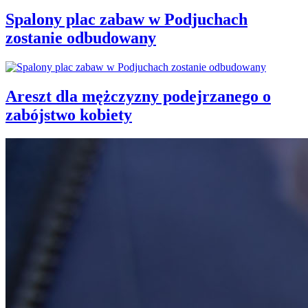
Spalony plac zabaw w Podjuchach
zostanie odbudowany
Areszt dla mężczyzny podejrzanego o
zabójstwo kobiety