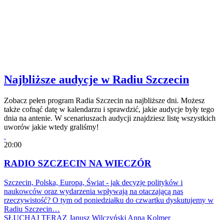
Najbliższe audycje w Radiu Szczecin
Zobacz pełen program Radia Szczecin na najbliższe dni. Możesz
także cofnąć datę w kalendarzu i sprawdzić, jakie audycje były tego
dnia na antenie. W scenariuszach audycji znajdziesz listę wszystkich
uworów jakie wtedy graliśmy!
20:00
RADIO SZCZECIN NA WIECZÓR
Szczecin, Polska, Europa, Świat - jak decyzje polityków i
naukowców oraz wydarzenia wpływają na otaczającą nas
rzeczywistość? O tym od poniedziałku do czwartku dyskutujemy w
Radiu Szczecin…
SŁUCHAJ TERAZ
Janusz Wilczyński
Anna Kolmer