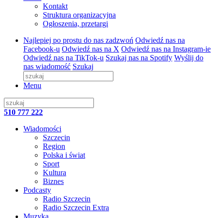
Kontakt
Struktura organizacyjna
Ogłoszenia, przetargi
Najlepiej po prostu do nas zadzwoń
Odwiedź nas na
Facebook-u
Odwiedź nas na X
Odwiedź nas na Instagram-ie
Odwiedź nas na TikTok-u
Szukaj nas na Spotify
Wyślij do
nas wiadomość
Szukaj
Menu
510 777 222
Wiadomości
Szczecin
Region
Polska i świat
Sport
Kultura
Biznes
Podcasty
Radio Szczecin
Radio Szczecin Extra
Muzyka