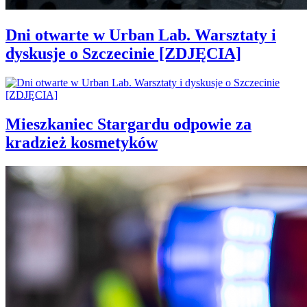
Dni otwarte w Urban Lab. Warsztaty i
dyskusje o Szczecinie [ZDJĘCIA]
Mieszkaniec Stargardu odpowie za
kradzież kosmetyków