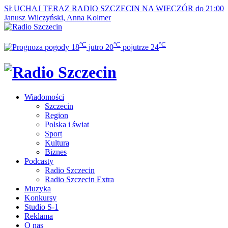
SŁUCHAJ TERAZ
RADIO SZCZECIN NA WIECZÓR do 21:00
Janusz Wilczyński, Anna Kolmer
°C
°C
°C
18
jutro
20
pojutrze
24
Wiadomości
Szczecin
Region
Polska i świat
Sport
Kultura
Biznes
Podcasty
Radio Szczecin
Radio Szczecin Extra
Muzyka
Konkursy
Studio S-1
Reklama
O nas