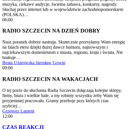
muzyka, ciekawe audycje, świetna zabawa, konkursy, nagrody.
Słuchaj przez internet lub w województwie zachodniopomorskiem
(POLSKA)…
06:00
RADIO SZCZECIN NA DZIEŃ DOBRY
Nasz poranek dobrze nastraja. Skutecznie przesyłamy Wam energię
na falach eteru dzięki dużej dawce humoru, najnowszym i
najciekawszym doniesieniom z miasta, regionu, kraju i świata. Nie
brakuje…
Beata Użarowska
Jarosław Gowin
09:00
RADIO SZCZECIN NA WAKACJACH
O tej porze do słuchania Radia Szczecin dołączają kolejne sklepy,
firmy, biura i wielkie hale, a my robimy wszystko żeby Wam się
przyjemniej pracowało. Gramy przeboje przy których czas
szybciej…
Grzegorz Lament
12:00
CZAS REAKCJI