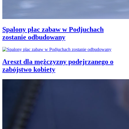
Spalony plac zabaw w Podjuchach
zostanie odbudowany
Areszt dla mężczyzny podejrzanego o
zabójstwo kobiety