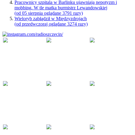
Pracownicy szpitala w Barlinku ujawniają nepotyzm i
mobbing. W tle matka burmistrz Lewandowskiej
(od 05 sierpnia oglądane 3791 razy)
Wieloryb zabłądził w Międzyzdrojach
(od przedwczoraj oglądane 3274 razy)