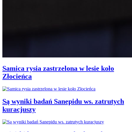
Samica rysia zastrzelona w lesie koło
Złocieńca
Są wyniki badań Sanepidu ws. zatrutych
kuracjuszy