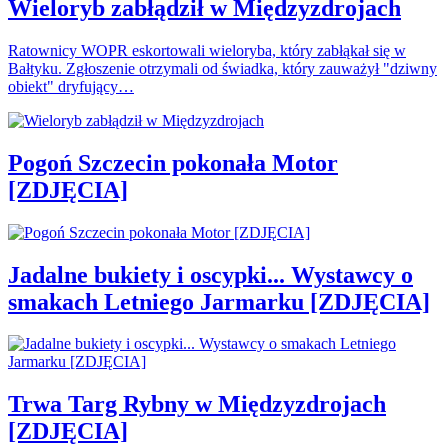
Wieloryb zabłądził w Międzyzdrojach
Ratownicy WOPR eskortowali wieloryba, który zabłąkał się w
Bałtyku. Zgłoszenie otrzymali od świadka, który zauważył "dziwny
obiekt" dryfujący…
Pogoń Szczecin pokonała Motor
[ZDJĘCIA]
Jadalne bukiety i oscypki... Wystawcy o
smakach Letniego Jarmarku [ZDJĘCIA]
Trwa Targ Rybny w Międzyzdrojach
[ZDJĘCIA]