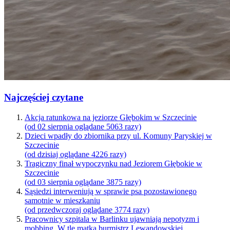
Najczęściej czytane
Akcja ratunkowa na jeziorze Głębokim w Szczecinie
(od 02 sierpnia oglądane 5063 razy)
Dzieci wpadły do zbiornika przy ul. Komuny Paryskiej w
Szczecinie
(od dzisiaj oglądane 4226 razy)
Tragiczny finał wypoczynku nad Jeziorem Głębokie w
Szczecinie
(od 03 sierpnia oglądane 3875 razy)
Sąsiedzi interweniują w sprawie psa pozostawionego
samotnie w mieszkaniu
(od przedwczoraj oglądane 3774 razy)
Pracownicy szpitala w Barlinku ujawniają nepotyzm i
mobbing. W tle matka burmistrz Lewandowskiej