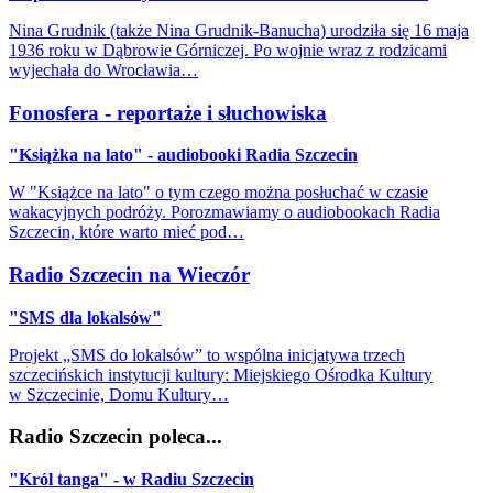
Nina Grudnik (także Nina Grudnik-Banucha) urodziła się 16 maja
1936 roku w Dąbrowie Górniczej. Po wojnie wraz z rodzicami
wyjechała do Wrocławia…
Fonosfera - reportaże i słuchowiska
"Książka na lato" - audiobooki Radia Szczecin
W "Książce na lato" o tym czego można posłuchać w czasie
wakacyjnych podróży. Porozmawiamy o audiobookach Radia
Szczecin, które warto mieć pod…
Radio Szczecin na Wieczór
"SMS dla lokalsów"
Projekt „SMS do lokalsów” to wspólna inicjatywa trzech
szczecińskich instytucji kultury: Miejskiego Ośrodka Kultury
w Szczecinie, Domu Kultury…
Radio Szczecin poleca...
"Król tanga" - w Radiu Szczecin