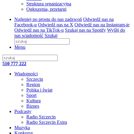
Struktura organizacyjna
Ogłoszenia, przetargi
Najlepiej po prostu do nas zadzwoń
Odwiedź nas na
Facebook-u
Odwiedź nas na X
Odwiedź nas na Instagram-ie
Odwiedź nas na TikTok-u
Szukaj nas na Spotify
Wyślij do
nas wiadomość
Szukaj
Menu
510 777 222
Wiadomości
Szczecin
Region
Polska i świat
Sport
Kultura
Biznes
Podcasty
Radio Szczecin
Radio Szczecin Extra
Muzyka
Konkursy