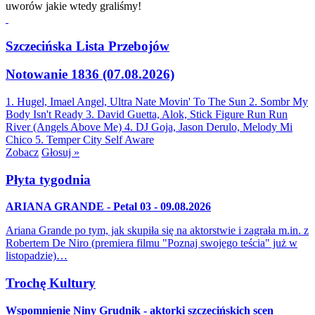
uworów jakie wtedy graliśmy!
Szczecińska Lista Przebojów
Notowanie 1836 (07.08.2026)
1. Hugel, Imael Angel, Ultra Nate
Movin' To The Sun
2. Sombr
My
Body Isn't Ready
3. David Guetta, Alok, Stick Figure
Run Run
River (Angels Above Me)
4. DJ Goja, Jason Derulo, Melody
Mi
Chico
5. Temper City
Self Aware
Zobacz
Głosuj »
Płyta tygodnia
ARIANA GRANDE - Petal 03 - 09.08.2026
Ariana Grande po tym, jak skupiła się na aktorstwie i zagrała m.in. z
Robertem De Niro (premiera filmu "Poznaj swojego teścia" już w
listopadzie)…
Trochę Kultury
Wspomnienie Niny Grudnik - aktorki szczecińskich scen