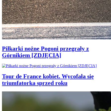
Piłkarki nożne Pogoni przegrały z
Górnikiem [ZDJĘCIA]
Tour de France kobiet. Wycofała się
triumfatorka sprzed roku