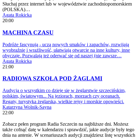
Słuchaj przez internet lub w województwie zachodniopomorskiem
(POLSKA)…
Agata Rokicka
20:00
MACHINA CZASU
Podróże fascynują - uczą nowych smaków i zapachów, rozwijają
wyobraźnię i wrażliwość, ułatwiają otwarcie na inne kultury, inne
obyczaje. Pozwalają też oderwać się od naszej (nie zawsze…
Agata Rokicka
21:00
RADIOWA SZKOŁA POD ŻAGLAMI
Audycja o wszystkim co dzieje się w żeglarstwie szczecińskim,
polskim, światowym... Na jeziorach, morzach czy oceanach.
Regaty, turystyka żeglarska, wielkie rejsy i morskie opowieści.
Katarzyna Wolnik-Sayna
22:00
Zobacz pełen program Radia Szczecin na najbliższe dni. Możesz
także cofnąć datę w kalendarzu i sprawdzić, jakie audycje były tego
dnia na antenie. W scenariuszach audycji znajdziesz listę wszystkich