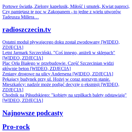
Portowe światła, Zielony kapelusik, Miłość i smutek, Kwiat paproci,
Czy pamiętasz tę noc w Zakopanem - to jedne z wielu utworów
Tadeusza Millera…
radioszczecin.tv
Ostatni moduł pływającego doku został zwodowany [WIDEO,
ZDJĘCIA]
Letni Jarmark Szczeciński. "Coś innego, aniżeli w sklepach"
[WIDEO, ZDJĘCIA]
Plac Orła Białego w przebudowie. Część Szczecinian widzi
głównie beton [WIDEO, ZDJĘCIA]
Zmiany drogowe na ulicy Andersena [WIDEO, ZDJĘCIA]
Pękający budynek przy ul. Hożej w coraz gorszym stanie.
Mieszkańcy: nadzór może podjąć decyzję o eksmisji [WIDEO,
ZDJĘCIA]
Chodnik na Piłsudskiego: "kobiety na szpilkach balety odstawiają"
[WIDEO, ZDJĘCIA]
Najnowsze podcasty
Pro-rock