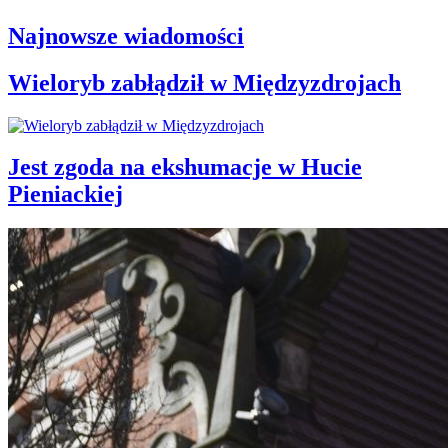
Najnowsze wiadomości
Wieloryb zabłądził w Międzyzdrojach
Jest zgoda na ekshumacje w Hucie
Pieniackiej