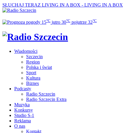
SŁUCHAJ TERAZ
LIVING IN A BOX - LIVING IN A BOX
°C
°C
°C
15
jutro
30
pojutrze
32
Wiadomości
Szczecin
Region
Polska i świat
Sport
Kultura
Biznes
Podcasty
Radio Szczecin
Radio Szczecin Extra
Muzyka
Konkursy
Studio S-1
Reklama
O nas
Kontakt