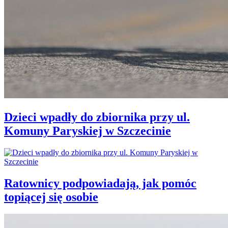
Dzieci wpadły do zbiornika przy ul.
Komuny Paryskiej w Szczecinie
Ratownicy podpowiadają, jak pomóc
topiącej się osobie