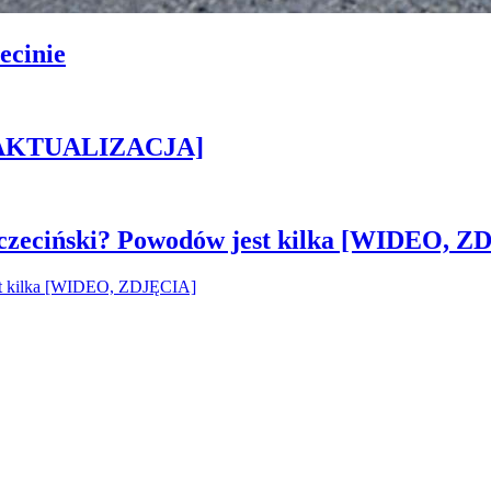
ecinie
h [AKTUALIZACJA]
czeciński? Powodów jest kilka [WIDEO, Z