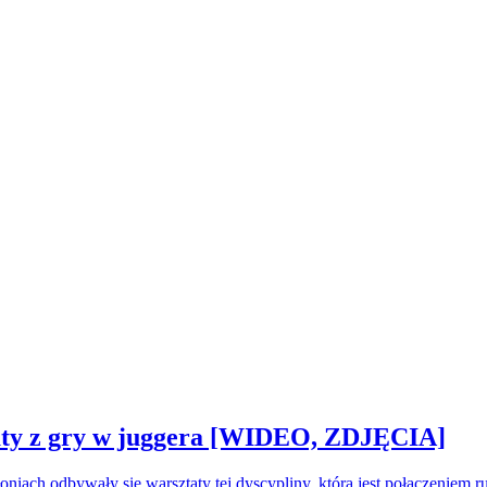
sztaty z gry w juggera [WIDEO, ZDJĘCIA]
oniach odbywały się warsztaty tej dyscypliny, która jest połączeniem