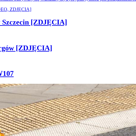
sny Szczecin [ZDJĘCIA]
ergów [ZDJĘCIA]
W107