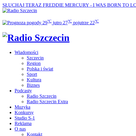
SŁUCHAJ TERAZ
FREDDIE MERCURY - I WAS BORN TO L
°C
°C
°C
29
jutro
27
pojutrze
22
Wiadomości
Szczecin
Region
Polska i świat
Sport
Kultura
Biznes
Podcasty
Radio Szczecin
Radio Szczecin Extra
Muzyka
Konkursy
Studio S-1
Reklama
O nas
Kontakt