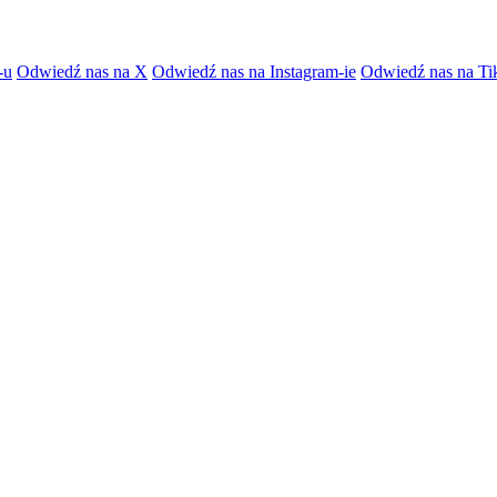
-u
Odwiedź nas na X
Odwiedź nas na Instagram-ie
Odwiedź nas na Ti