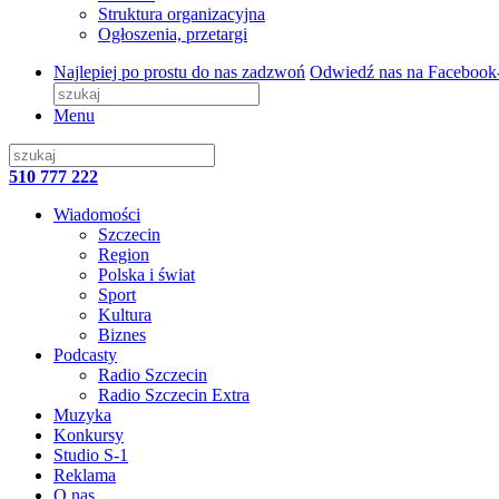
Struktura organizacyjna
Ogłoszenia, przetargi
Najlepiej po prostu do nas zadzwoń
Odwiedź nas na Facebook
Menu
510 777 222
Wiadomości
Szczecin
Region
Polska i świat
Sport
Kultura
Biznes
Podcasty
Radio Szczecin
Radio Szczecin Extra
Muzyka
Konkursy
Studio S-1
Reklama
O nas