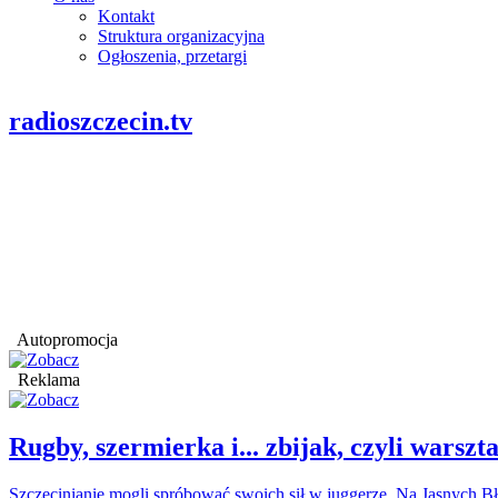
Kontakt
Struktura organizacyjna
Ogłoszenia, przetargi
radioszczecin.tv
Autopromocja
Reklama
Rugby, szermierka i... zbijak, czyli war
Szczecinianie mogli spróbować swoich sił w juggerze. Na Jasnych Bł