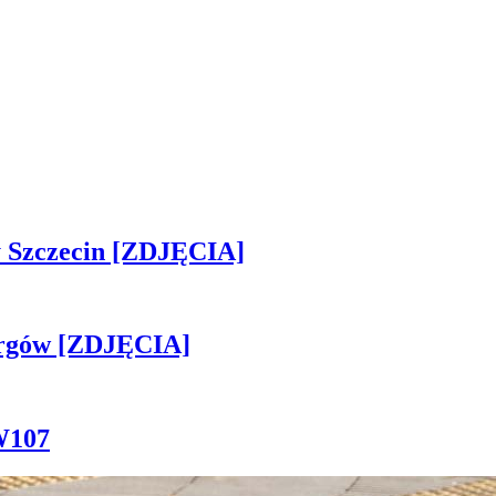
sny Szczecin [ZDJĘCIA]
ergów [ZDJĘCIA]
W107