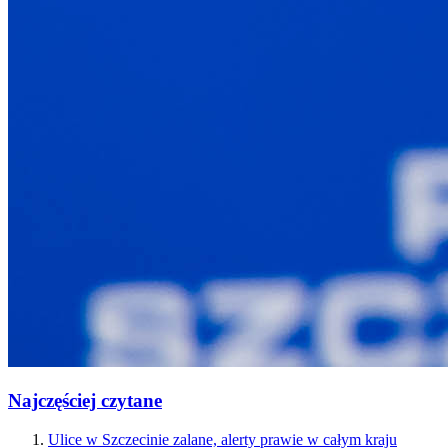
Najczęściej czytane
Ulice w Szczecinie zalane, alerty prawie w całym kraju