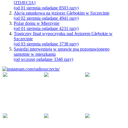
[ZDJĘCIA]
(od 01 sierpnia oglądane 8503 razy)
Akcja ratunkowa na jeziorze Głębokim w Szczecinie
(od 02 sierpnia oglądane 4941 razy)
Pożar domu w Mierzynie
(od 01 sierpnia oglądane 4231 razy)
Tragiczny finał wypoczynku nad Jeziorem Głębokie w
Szczecinie
(od 03 sierpnia oglądane 3738 razy)
Sąsiedzi interweniują w sprawie psa pozostawionego
samotnie w mieszkaniu
(od wczoraj oglądane 3346 razy)