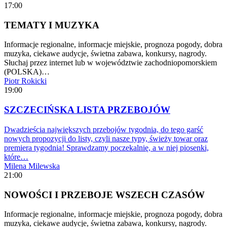
17:00
TEMATY I MUZYKA
Informacje regionalne, informacje miejskie, prognoza pogody, dobra
muzyka, ciekawe audycje, świetna zabawa, konkursy, nagrody.
Słuchaj przez internet lub w województwie zachodniopomorskiem
(POLSKA)…
Piotr Rokicki
19:00
SZCZECIŃSKA LISTA PRZEBOJÓW
Dwadzieścia największych przebojów tygodnia, do tego garść
nowych propozycji do listy, czyli nasze typy, świeży towar oraz
premiera tygodnia! Sprawdzamy poczekalnię, a w niej piosenki,
które…
Milena Milewska
21:00
NOWOŚCI I PRZEBOJE WSZECH CZASÓW
Informacje regionalne, informacje miejskie, prognoza pogody, dobra
muzyka, ciekawe audycje, świetna zabawa, konkursy, nagrody.