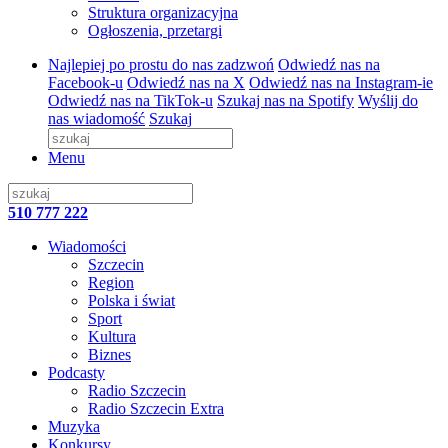
Struktura organizacyjna
Ogłoszenia, przetargi
Najlepiej po prostu do nas zadzwoń
Odwiedź nas na
Facebook-u
Odwiedź nas na X
Odwiedź nas na Instagram-ie
Odwiedź nas na TikTok-u
Szukaj nas na Spotify
Wyślij do
nas wiadomość
Szukaj
Menu
510 777 222
Wiadomości
Szczecin
Region
Polska i świat
Sport
Kultura
Biznes
Podcasty
Radio Szczecin
Radio Szczecin Extra
Muzyka
Konkursy