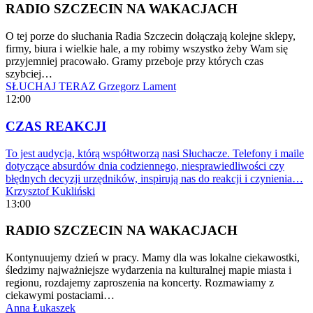
RADIO SZCZECIN NA WAKACJACH
O tej porze do słuchania Radia Szczecin dołączają kolejne sklepy,
firmy, biura i wielkie hale, a my robimy wszystko żeby Wam się
przyjemniej pracowało. Gramy przeboje przy których czas
szybciej…
SŁUCHAJ TERAZ
Grzegorz Lament
12:00
CZAS REAKCJI
To jest audycja, którą współtworzą nasi Słuchacze. Telefony i maile
dotyczące absurdów dnia codziennego, niesprawiedliwości czy
błędnych decyzji urzędników, inspirują nas do reakcji i czynienia…
Krzysztof Kukliński
13:00
RADIO SZCZECIN NA WAKACJACH
Kontynuujemy dzień w pracy. Mamy dla was lokalne ciekawostki,
śledzimy najważniejsze wydarzenia na kulturalnej mapie miasta i
regionu, rozdajemy zaproszenia na koncerty. Rozmawiamy z
ciekawymi postaciami…
Anna Łukaszek