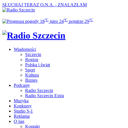
SŁUCHAJ TERAZ
O.N.A. - ZNALAZŁAM
°C
°C
°C
18
jutro
24
pojutrze
29
Wiadomości
Szczecin
Region
Polska i świat
Sport
Kultura
Biznes
Podcasty
Radio Szczecin
Radio Szczecin Extra
Muzyka
Konkursy
Studio S-1
Reklama
O nas
Kontakt