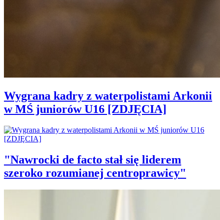
Wygrana kadry z waterpolistami Arkonii
w MŚ juniorów U16 [ZDJĘCIA]
"Nawrocki de facto stał się liderem
szeroko rozumianej centroprawicy"