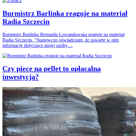
Burmistrz Barlinka reaguje na materiał
Radia Szczecin
Burmistrz Barlinka Bernarda Lewandowska reaguje na materiał
Radia Szczecin. "Stanowczo oświadczam, że zawarte w nim
informacje dotyczące mojej osoby…
Czy piece na pellet to opłacalna
inwestycja?