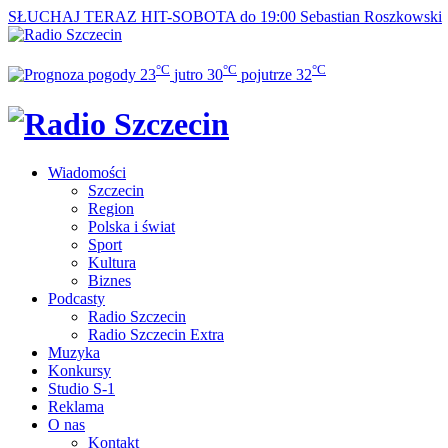
SŁUCHAJ TERAZ
HIT-SOBOTA do 19:00
Sebastian Roszkowski
°C
°C
°C
23
jutro
30
pojutrze
32
Wiadomości
Szczecin
Region
Polska i świat
Sport
Kultura
Biznes
Podcasty
Radio Szczecin
Radio Szczecin Extra
Muzyka
Konkursy
Studio S-1
Reklama
O nas
Kontakt