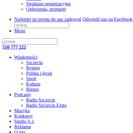
Struktura organizacyjna
Ogłoszenia, przetargi
Najlepiej po prostu do nas zadzwoń
Odwiedź nas na Facebook
Menu
510 777 222
Wiadomości
Szczecin
Region
Polska i świat
Sport
Kultura
Biznes
Podcasty
Radio Szczecin
Radio Szczecin Extra
Muzyka
Konkursy
Studio S-1
Reklama
O nas