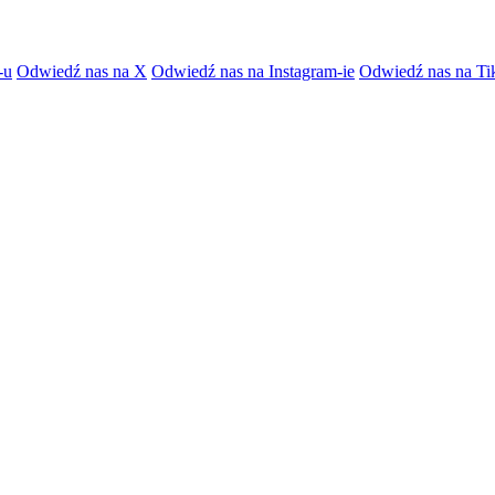
-u
Odwiedź nas na X
Odwiedź nas na Instagram-ie
Odwiedź nas na Ti