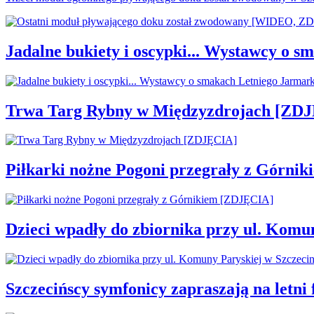
Jadalne bukiety i oscypki... Wystawcy o
Trwa Targ Rybny w Międzyzdrojach [ZD
Piłkarki nożne Pogoni przegrały z Górni
Dzieci wpadły do zbiornika przy ul. Komu
Szczecińscy symfonicy zapraszają na letni