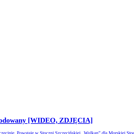
 zwodowany [WIDEO, ZDJĘCIA]
ecinie. Powstaje w Stoczni Szczecińskiej „Wulkan” dla Morskiej S