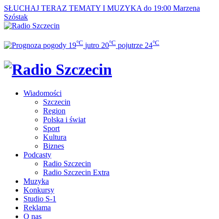
SŁUCHAJ TERAZ
TEMATY I MUZYKA do 19:00
Marzena
Szóstak
°C
°C
°C
19
jutro
20
pojutrze
24
Wiadomości
Szczecin
Region
Polska i świat
Sport
Kultura
Biznes
Podcasty
Radio Szczecin
Radio Szczecin Extra
Muzyka
Konkursy
Studio S-1
Reklama
O nas