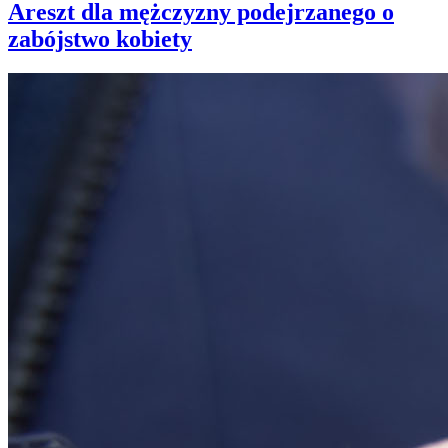
Areszt dla mężczyzny podejrzanego o
zabójstwo kobiety