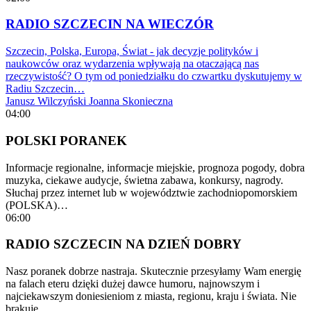
RADIO SZCZECIN NA WIECZÓR
Szczecin, Polska, Europa, Świat - jak decyzje polityków i
naukowców oraz wydarzenia wpływają na otaczającą nas
rzeczywistość? O tym od poniedziałku do czwartku dyskutujemy w
Radiu Szczecin…
Janusz Wilczyński
Joanna Skonieczna
04:00
POLSKI PORANEK
Informacje regionalne, informacje miejskie, prognoza pogody, dobra
muzyka, ciekawe audycje, świetna zabawa, konkursy, nagrody.
Słuchaj przez internet lub w województwie zachodniopomorskiem
(POLSKA)…
06:00
RADIO SZCZECIN NA DZIEŃ DOBRY
Nasz poranek dobrze nastraja. Skutecznie przesyłamy Wam energię
na falach eteru dzięki dużej dawce humoru, najnowszym i
najciekawszym doniesieniom z miasta, regionu, kraju i świata. Nie
brakuje…