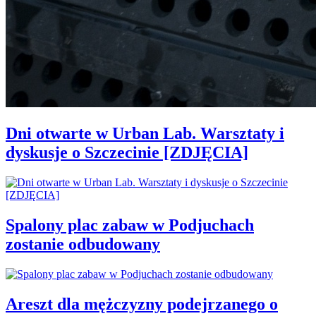
Dni otwarte w Urban Lab. Warsztaty i
dyskusje o Szczecinie [ZDJĘCIA]
Spalony plac zabaw w Podjuchach
zostanie odbudowany
Areszt dla mężczyzny podejrzanego o