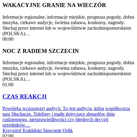
WAKACYJNE GRANIE NA WIECZÓR
Informacje regionalne, informacje miejskie, prognoza pogody, dobra
muzyka, ciekawe audycje, świetna zabawa, konkursy, nagrody.
Słuchaj przez internet lub w województwie zachodniopomorskiem
(POLSKA)…
00:00
NOC Z RADIEM SZCZECIN
Informacje regionalne, informacje miejskie, prognoza pogody, dobra
muzyka, ciekawe audycje, świetna zabawa, konkursy, nagrody.
Słuchaj przez internet lub w województwie zachodniopomorskiem
(POLSKA)…
01:00
CZAS REAKCJI
Powtórka wczorajszej audycji. To jest audycja, którą współtworzą
nasi Słuchacze. Telefony i maile dotyczące absurdów dnia
codziennego, niesprawiedliwości czy błędnych decyzji
urzędników…
Krzysztof Kukliński
Sławomir Orlik
02:00