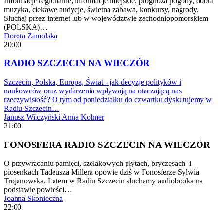
Informacje regionalne, informacje miejskie, prognoza pogody, dobra
muzyka, ciekawe audycje, świetna zabawa, konkursy, nagrody.
Słuchaj przez internet lub w województwie zachodniopomorskiem
(POLSKA)…
Dorota Zamolska
20:00
RADIO SZCZECIN NA WIECZÓR
Szczecin, Polska, Europa, Świat - jak decyzje polityków i
naukowców oraz wydarzenia wpływają na otaczającą nas
rzeczywistość? O tym od poniedziałku do czwartku dyskutujemy w
Radiu Szczecin…
Janusz Wilczyński
Anna Kolmer
21:00
FONOSFERA RADIO SZCZECIN NA WIECZÓR
O przywracaniu pamięci, szelakowych płytach, bryczesach i
piosenkach Tadeusza Millera opowie dziś w Fonosferze Sylwia
Trojanowska. Latem w Radiu Szczecin słuchamy audiobooka na
podstawie powieści…
Joanna Skonieczna
22:00