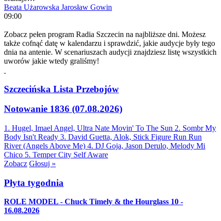
Beata Użarowska
Jarosław Gowin
09:00
Zobacz pełen program Radia Szczecin na najbliższe dni. Możesz
także cofnąć datę w kalendarzu i sprawdzić, jakie audycje były tego
dnia na antenie. W scenariuszach audycji znajdziesz listę wszystkich
uworów jakie wtedy graliśmy!
Szczecińska Lista Przebojów
Notowanie 1836 (07.08.2026)
1. Hugel, Imael Angel, Ultra Nate
Movin' To The Sun
2. Sombr
My
Body Isn't Ready
3. David Guetta, Alok, Stick Figure
Run Run
River (Angels Above Me)
4. DJ Goja, Jason Derulo, Melody
Mi
Chico
5. Temper City
Self Aware
Zobacz
Głosuj »
Płyta tygodnia
ROLE MODEL - Chuck Timely & the Hourglass 10 -
16.08.2026