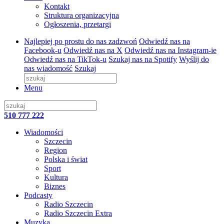
Kontakt
Struktura organizacyjna
Ogłoszenia, przetargi
Najlepiej po prostu do nas zadzwoń
Odwiedź nas na
Facebook-u
Odwiedź nas na X
Odwiedź nas na Instagram-ie
Odwiedź nas na TikTok-u
Szukaj nas na Spotify
Wyślij do
nas wiadomość
Szukaj
Menu
510 777 222
Wiadomości
Szczecin
Region
Polska i świat
Sport
Kultura
Biznes
Podcasty
Radio Szczecin
Radio Szczecin Extra
Muzyka