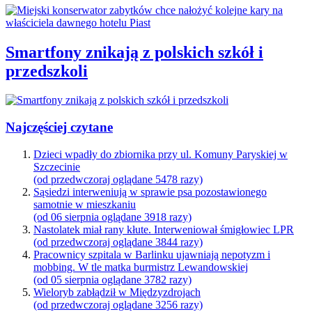
Smartfony znikają z polskich szkół i
przedszkoli
Najczęściej czytane
Dzieci wpadły do zbiornika przy ul. Komuny Paryskiej w
Szczecinie
(od przedwczoraj oglądane 5478 razy)
Sąsiedzi interweniują w sprawie psa pozostawionego
samotnie w mieszkaniu
(od 06 sierpnia oglądane 3918 razy)
Nastolatek miał rany kłute. Interweniował śmigłowiec LPR
(od przedwczoraj oglądane 3844 razy)
Pracownicy szpitala w Barlinku ujawniają nepotyzm i
mobbing. W tle matka burmistrz Lewandowskiej
(od 05 sierpnia oglądane 3782 razy)
Wieloryb zabłądził w Międzyzdrojach
(od przedwczoraj oglądane 3256 razy)