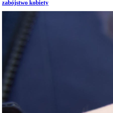
zabójstwo kobiety