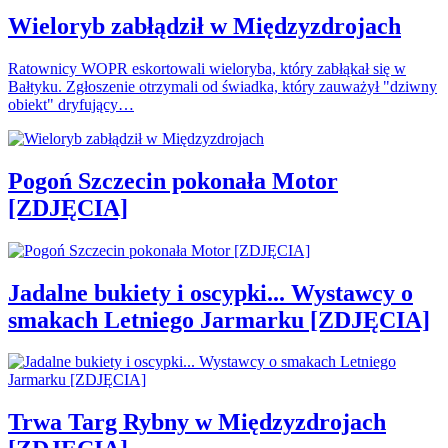
Wieloryb zabłądził w Międzyzdrojach
Ratownicy WOPR eskortowali wieloryba, który zabłąkał się w
Bałtyku. Zgłoszenie otrzymali od świadka, który zauważył "dziwny
obiekt" dryfujący…
Pogoń Szczecin pokonała Motor
[ZDJĘCIA]
Jadalne bukiety i oscypki... Wystawcy o
smakach Letniego Jarmarku [ZDJĘCIA]
Trwa Targ Rybny w Międzyzdrojach