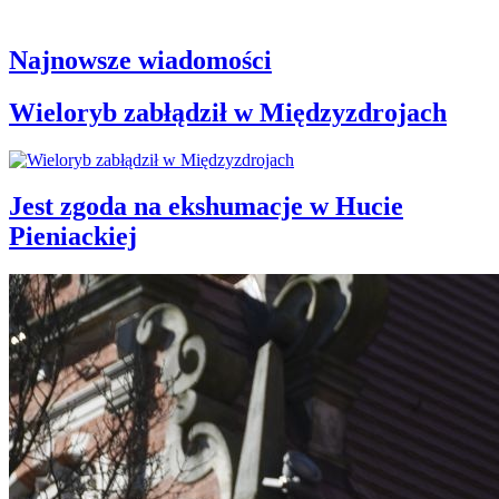
Najnowsze wiadomości
Wieloryb zabłądził w Międzyzdrojach
Jest zgoda na ekshumacje w Hucie
Pieniackiej