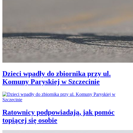
Dzieci wpadły do zbiornika przy ul.
Komuny Paryskiej w Szczecinie
Ratownicy podpowiadają, jak pomóc
topiącej się osobie