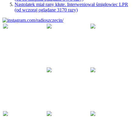
Nastolatek miał rany kłute. Interweniował śmigłowiec LPR
(od wczoraj oglądane 3170 razy)