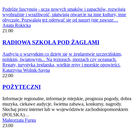
Podróże fascynują - uczą nowych smaków i zapachów, rozwijają
wyobraźnię i wrażliwość, ułatwiają otwarcie na inne kultury, inne
obyczaje. Pozwalają też oderwać się od naszej (nie zawsze…
Agata Rokicka
21:00
RADIOWA SZKOŁA POD ŻAGLAMI
Audycja o wszystkim co dzieje się w żeglarstwie szczecińskim,
polskim, światowym... Na jeziorach, morzach czy oceanach.
Regaty, turystyka żeglarska, wielkie rejsy i morskie opowieści.
Katarzyna Wolnik-Sayna
22:00
POŻYTECZNI
Informacje regionalne, informacje miejskie, prognoza pogody, dobra
muzyka, ciekawe audycje, świetna zabawa, konkursy, nagrody.
Słuchaj przez internet lub w województwie zachodniopomorskiem
(POLSKA)…
Małgorzata Furga
23:00