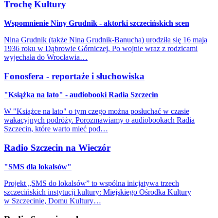
Trochę Kultury
Wspomnienie Niny Grudnik - aktorki szczecińskich scen
Nina Grudnik (także Nina Grudnik-Banucha) urodziła się 16 maja
1936 roku w Dąbrowie Górniczej. Po wojnie wraz z rodzicami
wyjechała do Wrocławia…
Fonosfera - reportaże i słuchowiska
"Książka na lato" - audiobooki Radia Szczecin
W "Książce na lato" o tym czego można posłuchać w czasie
wakacyjnych podróży. Porozmawiamy o audiobookach Radia
Szczecin, które warto mieć pod…
Radio Szczecin na Wieczór
"SMS dla lokalsów"
Projekt „SMS do lokalsów” to wspólna inicjatywa trzech
szczecińskich instytucji kultury: Miejskiego Ośrodka Kultury
w Szczecinie, Domu Kultury…