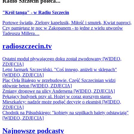
Radio Szczecin poleca...
"Król tanga" - w Radiu Szczecin
Portowe światła, Zielony kapelusik, Miłość i smutek, Kwiat paproci,
Czy pamiętasz tę noc w Zakopanem - to jedne z wielu utworów
Tadeusza Millera…
radioszczecin.tv
Ostatni moduł pływającego doku został zwodowany [WIDEO,
ZDJĘCIA]
Letni Jarmark Szczeciński. "Coś innego, aniżeli w sklepach"
[WIDEO, ZDJĘCIA]
Plac Orła Białego w przebudowie. Część Szczecinian widzi
głównie beton [WIDEO, ZDJĘCIA]
Zmiany drogowe na ulicy Andersena [WIDEO, ZDJĘCIA]
Pękający budynek przy ul. Hożej w coraz gorszym stanie.
Mieszkańcy: nadzór może podjąć decyzję o eksmisji [WIDEO,
ZDJĘCIA]
Chodnik na Piłsudskiego: "kobiety na szpilkach balety odstawiają"
[WIDEO, ZDJĘCIA]
Najnowsze podcasty