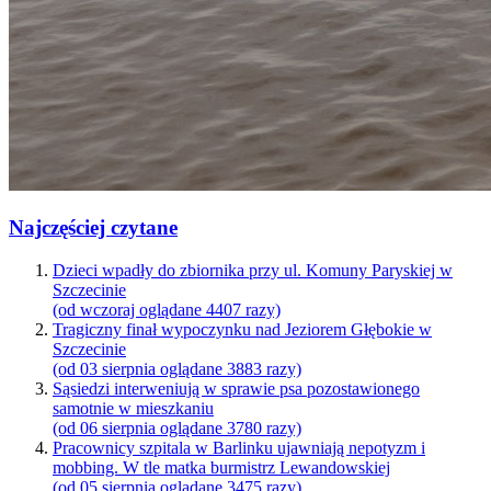
Najczęściej czytane
Dzieci wpadły do zbiornika przy ul. Komuny Paryskiej w
Szczecinie
(od wczoraj oglądane 4407 razy)
Tragiczny finał wypoczynku nad Jeziorem Głębokie w
Szczecinie
(od 03 sierpnia oglądane 3883 razy)
Sąsiedzi interweniują w sprawie psa pozostawionego
samotnie w mieszkaniu
(od 06 sierpnia oglądane 3780 razy)
Pracownicy szpitala w Barlinku ujawniają nepotyzm i
mobbing. W tle matka burmistrz Lewandowskiej
(od 05 sierpnia oglądane 3475 razy)