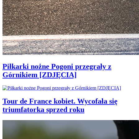
Piłkarki nożne Pogoni przegrały z
Górnikiem [ZDJĘCIA]
Tour de France kobiet. Wycofała się
triumfatorka sprzed roku