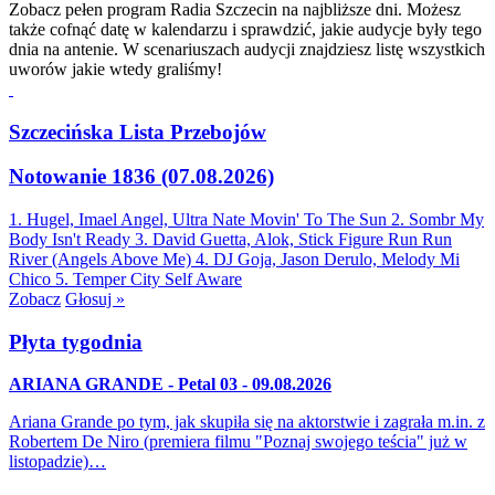
Zobacz pełen program Radia Szczecin na najbliższe dni. Możesz
także cofnąć datę w kalendarzu i sprawdzić, jakie audycje były tego
dnia na antenie. W scenariuszach audycji znajdziesz listę wszystkich
uworów jakie wtedy graliśmy!
Szczecińska Lista Przebojów
Notowanie 1836 (07.08.2026)
1. Hugel, Imael Angel, Ultra Nate
Movin' To The Sun
2. Sombr
My
Body Isn't Ready
3. David Guetta, Alok, Stick Figure
Run Run
River (Angels Above Me)
4. DJ Goja, Jason Derulo, Melody
Mi
Chico
5. Temper City
Self Aware
Zobacz
Głosuj »
Płyta tygodnia
ARIANA GRANDE - Petal 03 - 09.08.2026
Ariana Grande po tym, jak skupiła się na aktorstwie i zagrała m.in. z
Robertem De Niro (premiera filmu "Poznaj swojego teścia" już w
listopadzie)…