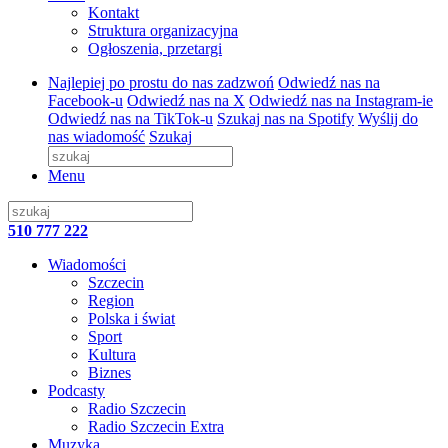
Kontakt
Struktura organizacyjna
Ogłoszenia, przetargi
Najlepiej po prostu do nas zadzwoń
Odwiedź nas na
Facebook-u
Odwiedź nas na X
Odwiedź nas na Instagram-ie
Odwiedź nas na TikTok-u
Szukaj nas na Spotify
Wyślij do
nas wiadomość
Szukaj
Menu
510 777 222
Wiadomości
Szczecin
Region
Polska i świat
Sport
Kultura
Biznes
Podcasty
Radio Szczecin
Radio Szczecin Extra
Muzyka