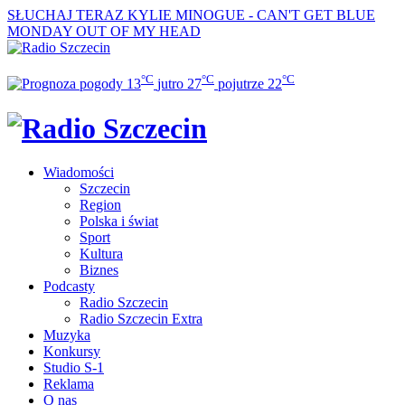
SŁUCHAJ TERAZ
KYLIE MINOGUE - CAN'T GET BLUE
MONDAY OUT OF MY HEAD
°C
°C
°C
13
jutro
27
pojutrze
22
Wiadomości
Szczecin
Region
Polska i świat
Sport
Kultura
Biznes
Podcasty
Radio Szczecin
Radio Szczecin Extra
Muzyka
Konkursy
Studio S-1
Reklama
O nas