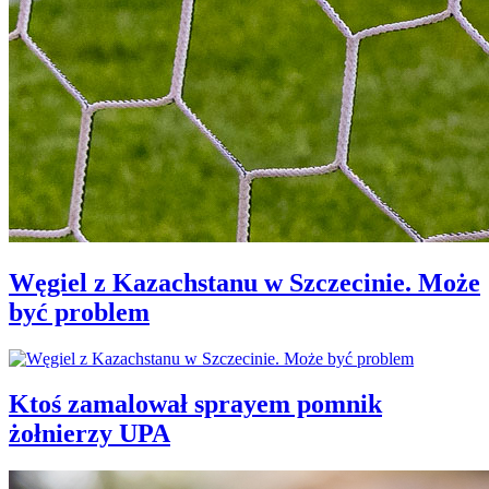
Węgiel z Kazachstanu w Szczecinie. Może
być problem
Ktoś zamalował sprayem pomnik
żołnierzy UPA