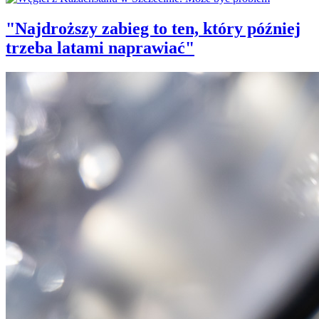
"Najdroższy zabieg to ten, który później
trzeba latami naprawiać"