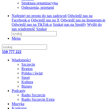
Struktura organizacyjna
Ogłoszenia, przetargi
Najlepiej po prostu do nas zadzwoń
Odwiedź nas na
Facebook-u
Odwiedź nas na X
Odwiedź nas na Instagram-ie
Odwiedź nas na TikTok-u
Szukaj nas na Spotify
Wyślij do
nas wiadomość
Szukaj
Menu
510 777 222
Wiadomości
Szczecin
Region
Polska i świat
Sport
Kultura
Biznes
Podcasty
Radio Szczecin
Radio Szczecin Extra
Muzyka
Konkursy