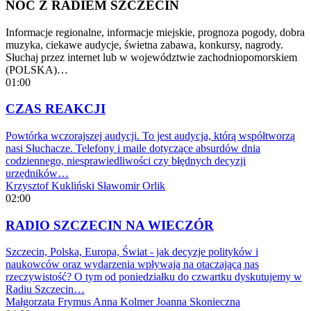
NOC Z RADIEM SZCZECIN
Informacje regionalne, informacje miejskie, prognoza pogody, dobra
muzyka, ciekawe audycje, świetna zabawa, konkursy, nagrody.
Słuchaj przez internet lub w województwie zachodniopomorskiem
(POLSKA)…
01:00
CZAS REAKCJI
Powtórka wczorajszej audycji. To jest audycja, którą współtworzą
nasi Słuchacze. Telefony i maile dotyczące absurdów dnia
codziennego, niesprawiedliwości czy błędnych decyzji
urzędników…
Krzysztof Kukliński
Sławomir Orlik
02:00
RADIO SZCZECIN NA WIECZÓR
Szczecin, Polska, Europa, Świat - jak decyzje polityków i
naukowców oraz wydarzenia wpływają na otaczającą nas
rzeczywistość? O tym od poniedziałku do czwartku dyskutujemy w
Radiu Szczecin…
Małgorzata Frymus
Anna Kolmer
Joanna Skonieczna