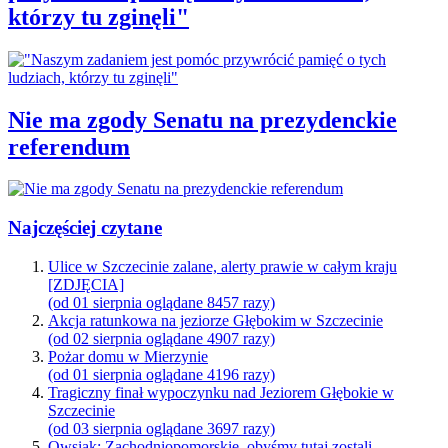
którzy tu zginęli"
Nie ma zgody Senatu na prezydenckie
referendum
Najczęściej czytane
Ulice w Szczecinie zalane, alerty prawie w całym kraju
[ZDJĘCIA]
(od 01 sierpnia oglądane 8457 razy)
Akcja ratunkowa na jeziorze Głębokim w Szczecinie
(od 02 sierpnia oglądane 4907 razy)
Pożar domu w Mierzynie
(od 01 sierpnia oglądane 4196 razy)
Tragiczny finał wypoczynku nad Jeziorem Głębokie w
Szczecinie
(od 03 sierpnia oglądane 3697 razy)
Owsiak: Zachodniopomorskie, obyśmy tutaj zostali