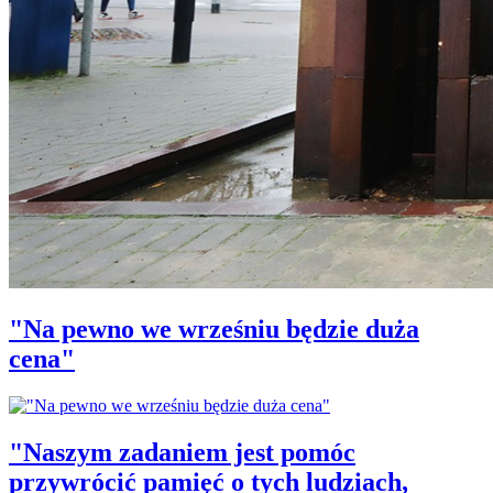
"Na pewno we wrześniu będzie duża
cena"
"Naszym zadaniem jest pomóc
przywrócić pamięć o tych ludziach,