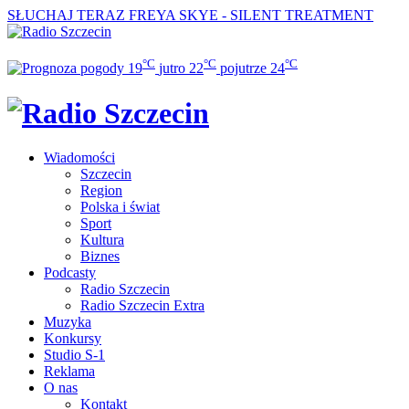
SŁUCHAJ TERAZ
FREYA SKYE - SILENT TREATMENT
°C
°C
°C
19
jutro
22
pojutrze
24
Wiadomości
Szczecin
Region
Polska i świat
Sport
Kultura
Biznes
Podcasty
Radio Szczecin
Radio Szczecin Extra
Muzyka
Konkursy
Studio S-1
Reklama
O nas
Kontakt