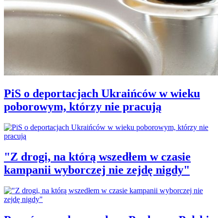
PiS o deportacjach Ukraińców w wieku
poborowym, którzy nie pracują
"Z drogi, na którą wszedłem w czasie
kampanii wyborczej nie zejdę nigdy"