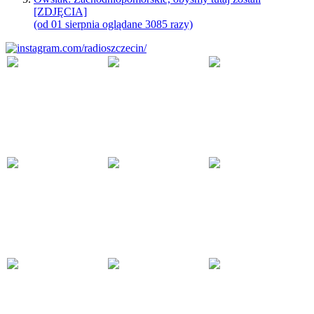
[ZDJĘCIA]
(od 01 sierpnia oglądane 3085 razy)