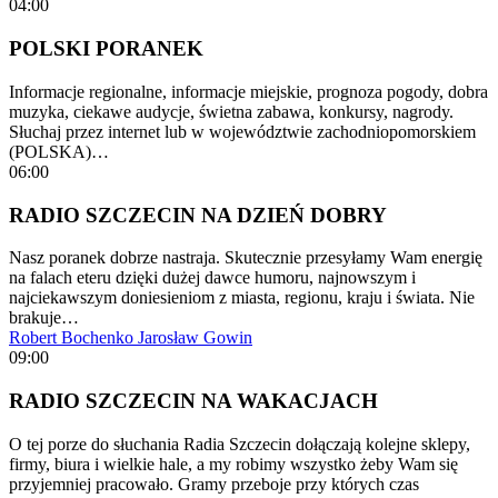
04:00
POLSKI PORANEK
Informacje regionalne, informacje miejskie, prognoza pogody, dobra
muzyka, ciekawe audycje, świetna zabawa, konkursy, nagrody.
Słuchaj przez internet lub w województwie zachodniopomorskiem
(POLSKA)…
06:00
RADIO SZCZECIN NA DZIEŃ DOBRY
Nasz poranek dobrze nastraja. Skutecznie przesyłamy Wam energię
na falach eteru dzięki dużej dawce humoru, najnowszym i
najciekawszym doniesieniom z miasta, regionu, kraju i świata. Nie
brakuje…
Robert Bochenko
Jarosław Gowin
09:00
RADIO SZCZECIN NA WAKACJACH
O tej porze do słuchania Radia Szczecin dołączają kolejne sklepy,
firmy, biura i wielkie hale, a my robimy wszystko żeby Wam się
przyjemniej pracowało. Gramy przeboje przy których czas