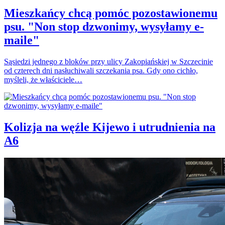
Mieszkańcy chcą pomóc pozostawionemu
psu. "Non stop dzwonimy, wysyłamy e-
maile"
Sąsiedzi jednego z bloków przy ulicy Zakopiańskiej w Szczecinie
od czterech dni nasłuchiwali szczekania psa. Gdy ono cichło,
myśleli, że właściciele…
Kolizja na węźle Kijewo i utrudnienia na
A6