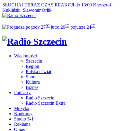
SŁUCHAJ TERAZ
CZAS REAKCJI do 13:00
Krzysztof
Kukliński, Sławomir Orlik
°C
°C
°C
27
jutro
20
pojutrze
24
Wiadomości
Szczecin
Region
Polska i świat
Sport
Kultura
Biznes
Podcasty
Radio Szczecin
Radio Szczecin Extra
Muzyka
Konkursy
Studio S-1
Reklama
O nas