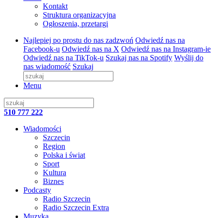
Kontakt
Struktura organizacyjna
Ogłoszenia, przetargi
Najlepiej po prostu do nas zadzwoń
Odwiedź nas na
Facebook-u
Odwiedź nas na X
Odwiedź nas na Instagram-ie
Odwiedź nas na TikTok-u
Szukaj nas na Spotify
Wyślij do
nas wiadomość
Szukaj
Menu
510 777 222
Wiadomości
Szczecin
Region
Polska i świat
Sport
Kultura
Biznes
Podcasty
Radio Szczecin
Radio Szczecin Extra
Muzyka