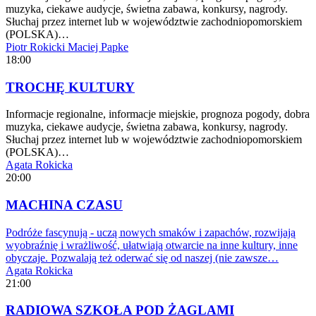
muzyka, ciekawe audycje, świetna zabawa, konkursy, nagrody.
Słuchaj przez internet lub w województwie zachodniopomorskiem
(POLSKA)…
Piotr Rokicki
Maciej Papke
18:00
TROCHĘ KULTURY
Informacje regionalne, informacje miejskie, prognoza pogody, dobra
muzyka, ciekawe audycje, świetna zabawa, konkursy, nagrody.
Słuchaj przez internet lub w województwie zachodniopomorskiem
(POLSKA)…
Agata Rokicka
20:00
MACHINA CZASU
Podróże fascynują - uczą nowych smaków i zapachów, rozwijają
wyobraźnię i wrażliwość, ułatwiają otwarcie na inne kultury, inne
obyczaje. Pozwalają też oderwać się od naszej (nie zawsze…
Agata Rokicka
21:00
RADIOWA SZKOŁA POD ŻAGLAMI