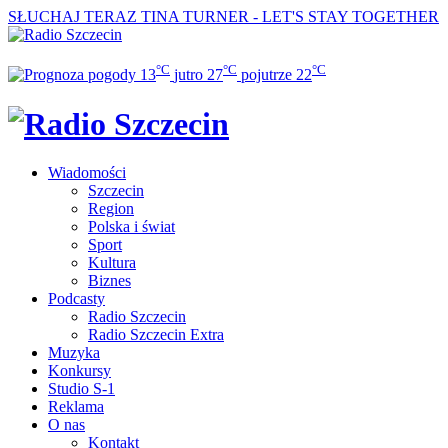
SŁUCHAJ TERAZ
TINA TURNER - LET'S STAY TOGETHER
°C
°C
°C
13
jutro
27
pojutrze
22
Wiadomości
Szczecin
Region
Polska i świat
Sport
Kultura
Biznes
Podcasty
Radio Szczecin
Radio Szczecin Extra
Muzyka
Konkursy
Studio S-1
Reklama
O nas
Kontakt