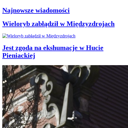
Najnowsze wiadomości
Wieloryb zabłądził w Międzyzdrojach
Jest zgoda na ekshumacje w Hucie
Pieniackiej