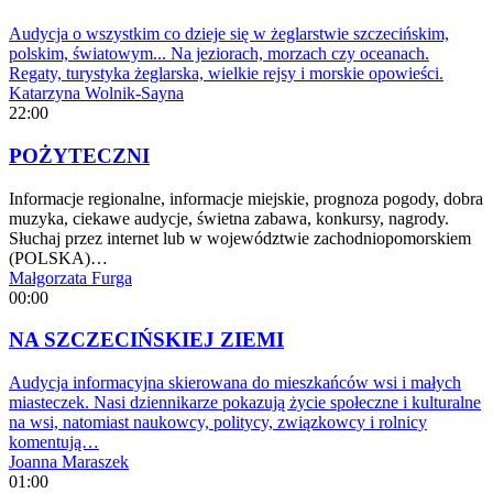
Audycja o wszystkim co dzieje się w żeglarstwie szczecińskim,
polskim, światowym... Na jeziorach, morzach czy oceanach.
Regaty, turystyka żeglarska, wielkie rejsy i morskie opowieści.
Katarzyna Wolnik-Sayna
22:00
POŻYTECZNI
Informacje regionalne, informacje miejskie, prognoza pogody, dobra
muzyka, ciekawe audycje, świetna zabawa, konkursy, nagrody.
Słuchaj przez internet lub w województwie zachodniopomorskiem
(POLSKA)…
Małgorzata Furga
00:00
NA SZCZECIŃSKIEJ ZIEMI
Audycja informacyjna skierowana do mieszkańców wsi i małych
miasteczek. Nasi dziennikarze pokazują życie społeczne i kulturalne
na wsi, natomiast naukowcy, politycy, związkowcy i rolnicy
komentują…
Joanna Maraszek
01:00