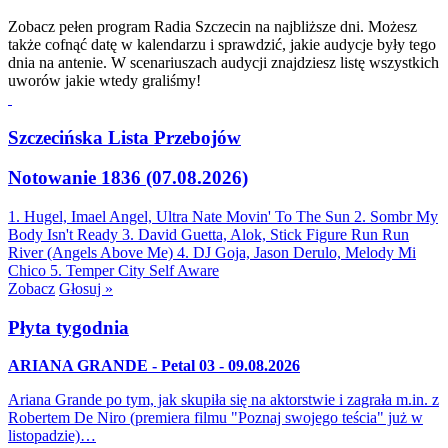
Zobacz pełen program Radia Szczecin na najbliższe dni. Możesz
także cofnąć datę w kalendarzu i sprawdzić, jakie audycje były tego
dnia na antenie. W scenariuszach audycji znajdziesz listę wszystkich
uworów jakie wtedy graliśmy!
Szczecińska Lista Przebojów
Notowanie 1836 (07.08.2026)
1. Hugel, Imael Angel, Ultra Nate
Movin' To The Sun
2. Sombr
My
Body Isn't Ready
3. David Guetta, Alok, Stick Figure
Run Run
River (Angels Above Me)
4. DJ Goja, Jason Derulo, Melody
Mi
Chico
5. Temper City
Self Aware
Zobacz
Głosuj »
Płyta tygodnia
ARIANA GRANDE - Petal 03 - 09.08.2026
Ariana Grande po tym, jak skupiła się na aktorstwie i zagrała m.in. z
Robertem De Niro (premiera filmu "Poznaj swojego teścia" już w
listopadzie)…