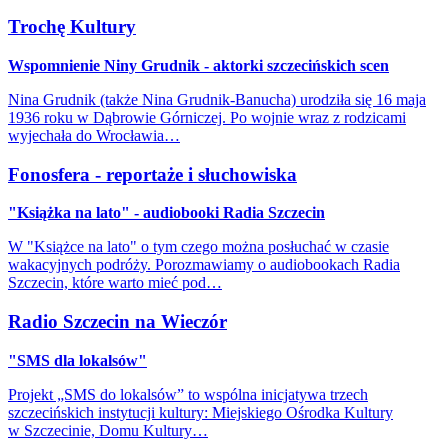
Trochę Kultury
Wspomnienie Niny Grudnik - aktorki szczecińskich scen
Nina Grudnik (także Nina Grudnik-Banucha) urodziła się 16 maja
1936 roku w Dąbrowie Górniczej. Po wojnie wraz z rodzicami
wyjechała do Wrocławia…
Fonosfera - reportaże i słuchowiska
"Książka na lato" - audiobooki Radia Szczecin
W "Książce na lato" o tym czego można posłuchać w czasie
wakacyjnych podróży. Porozmawiamy o audiobookach Radia
Szczecin, które warto mieć pod…
Radio Szczecin na Wieczór
"SMS dla lokalsów"
Projekt „SMS do lokalsów” to wspólna inicjatywa trzech
szczecińskich instytucji kultury: Miejskiego Ośrodka Kultury
w Szczecinie, Domu Kultury…