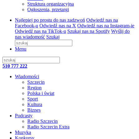
Struktura organizacyjna
Ogłoszenia, przetargi
Najlepiej po prostu do nas zadzwoń
Odwiedź nas na
Facebook-u
Odwiedź nas na X
Odwiedź nas na Instagram-ie
Odwiedź nas na TikTok-u
Szukaj nas na Spotify
Wyślij do
nas wiadomość
Szukaj
Menu
510 777 222
Wiadomości
Szczecin
Region
Polska i świat
Sport
Kultura
Biznes
Podcasty
Radio Szczecin
Radio Szczecin Extra
Muzyka
Konkursy