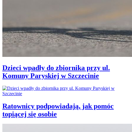
Dzieci wpadły do zbiornika przy ul.
Komuny Paryskiej w Szczecinie
Ratownicy podpowiadają, jak pomóc
topiącej się osobie