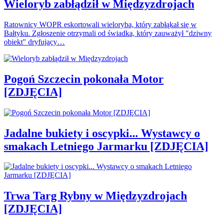
Wieloryb zabłądził w Międzyzdrojach
Ratownicy WOPR eskortowali wieloryba, który zabłąkał się w
Bałtyku. Zgłoszenie otrzymali od świadka, który zauważył "dziwny
obiekt" dryfujący…
Pogoń Szczecin pokonała Motor
[ZDJĘCIA]
Jadalne bukiety i oscypki... Wystawcy o
smakach Letniego Jarmarku [ZDJĘCIA]
Trwa Targ Rybny w Międzyzdrojach
[ZDJĘCIA]