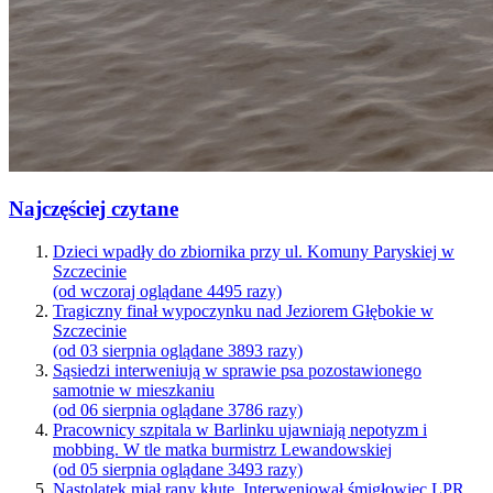
Najczęściej czytane
Dzieci wpadły do zbiornika przy ul. Komuny Paryskiej w
Szczecinie
(od wczoraj oglądane 4495 razy)
Tragiczny finał wypoczynku nad Jeziorem Głębokie w
Szczecinie
(od 03 sierpnia oglądane 3893 razy)
Sąsiedzi interweniują w sprawie psa pozostawionego
samotnie w mieszkaniu
(od 06 sierpnia oglądane 3786 razy)
Pracownicy szpitala w Barlinku ujawniają nepotyzm i
mobbing. W tle matka burmistrz Lewandowskiej
(od 05 sierpnia oglądane 3493 razy)
Nastolatek miał rany kłute. Interweniował śmigłowiec LPR