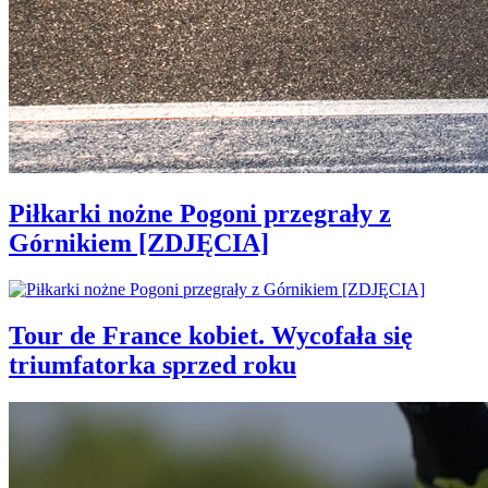
Piłkarki nożne Pogoni przegrały z
Górnikiem [ZDJĘCIA]
Tour de France kobiet. Wycofała się
triumfatorka sprzed roku