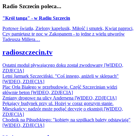
Radio Szczecin poleca...
"Król tanga" - w Radiu Szczecin
Portowe światła, Zielony kapelusik, Miłość i smutek, Kwiat paproci,
Czy pamiętasz tę noc w Zakopanem - to jedne z wielu utworów
Tadeusza Millera…
radioszczecin.tv
Ostatni moduł pływającego doku został zwodowany [WIDEO,
ZDJĘCIA]
Letni Jarmark Szczeciński. "Coś innego, aniżeli w sklepach"
[WIDEO, ZDJĘCIA]
Plac Orła Białego w przebudowie. Część Szczecinian widzi
głównie beton [WIDEO, ZDJĘCIA]
Zmiany drogowe na ulicy Andersena [WIDEO, ZDJĘCIA]
Pękający budynek przy ul. Hożej w coraz gorszym stanie.
Mieszkańcy: nadzór może podjąć decyzję o eksmisji [WIDEO,
ZDJĘCIA]
Chodnik na Piłsudskiego: "kobiety na szpilkach balety odstawiają"
[WIDEO, ZDJĘCIA]