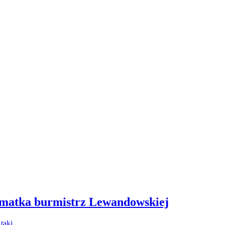
 matka burmistrz Lewandowskiej
- taki…