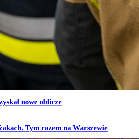
zyskał nowe oblicze
leżakach. Tym razem na Warszewie