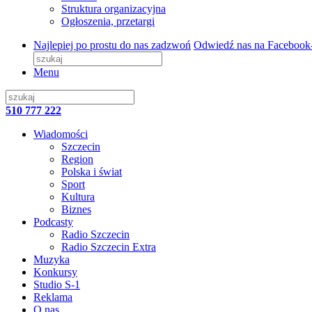
Struktura organizacyjna
Ogłoszenia, przetargi
Najlepiej po prostu do nas zadzwoń
Odwiedź nas na Facebook
Menu
510 777 222
Wiadomości
Szczecin
Region
Polska i świat
Sport
Kultura
Biznes
Podcasty
Radio Szczecin
Radio Szczecin Extra
Muzyka
Konkursy
Studio S-1
Reklama
O nas