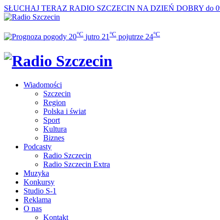
SŁUCHAJ TERAZ
RADIO SZCZECIN NA DZIEŃ DOBRY do 0
°C
°C
°C
20
jutro
21
pojutrze
24
Wiadomości
Szczecin
Region
Polska i świat
Sport
Kultura
Biznes
Podcasty
Radio Szczecin
Radio Szczecin Extra
Muzyka
Konkursy
Studio S-1
Reklama
O nas
Kontakt