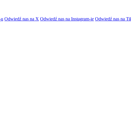
-u
Odwiedź nas na X
Odwiedź nas na Instagram-ie
Odwiedź nas na Ti