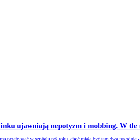
inku ujawniają nepotyzm i mobbing. W tle
a ma przebywać w szpitalu pół roku, choć miała być tam dwa tygodnie 