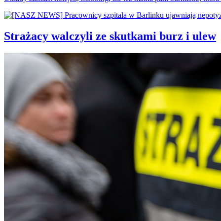
Strażacy walczyli ze skutkami burz i ulew