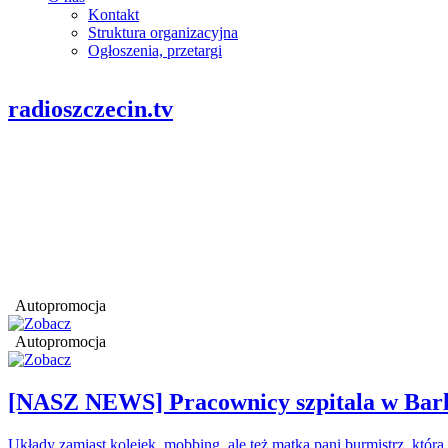
Kontakt
Struktura organizacyjna
Ogłoszenia, przetargi
radioszczecin.tv
Autopromocja
Autopromocja
[NASZ NEWS] Pracownicy szpitala w Barl
Układy zamiast kolejek, mobbing, ale też matka pani burmistrz, któr