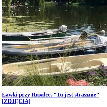
Ławki przy Rusałce. "Tu jest strasznie"
[ZDJĘCIA]