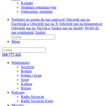
Kontakt
Struktura organizacyjna
Ogłoszenia, przetargi
Najlepiej po prostu do nas zadzwoń
Odwiedź nas na
Facebook-u
Odwiedź nas na X
Odwiedź nas na Instagram-ie
Odwiedź nas na TikTok-u
Szukaj nas na Spotify
Wyślij do
nas wiadomość
Szukaj
Menu
510 777 222
Wiadomości
Szczecin
Region
Polska i świat
Sport
Kultura
Biznes
Podcasty
Radio Szczecin
Radio Szczecin Extra
Muzyka