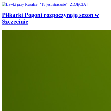
Piłkarki Pogoni rozpoczynają sezon w
Szczecinie