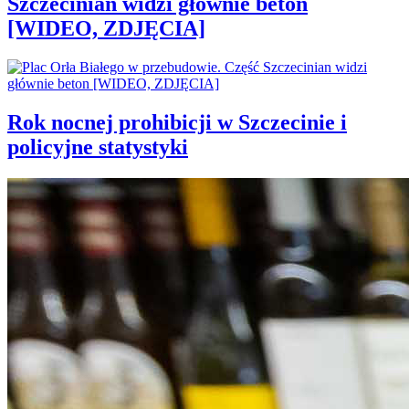
Szczecinian widzi głównie beton
[WIDEO, ZDJĘCIA]
Rok nocnej prohibicji w Szczecinie i
policyjne statystyki