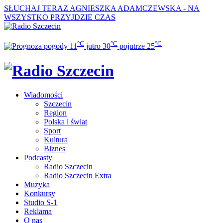
SŁUCHAJ TERAZ
AGNIESZKA ADAMCZEWSKA - NA
WSZYSTKO PRZYJDZIE CZAS
°C
°C
°C
11
jutro
30
pojutrze
25
Wiadomości
Szczecin
Region
Polska i świat
Sport
Kultura
Biznes
Podcasty
Radio Szczecin
Radio Szczecin Extra
Muzyka
Konkursy
Studio S-1
Reklama
O nas