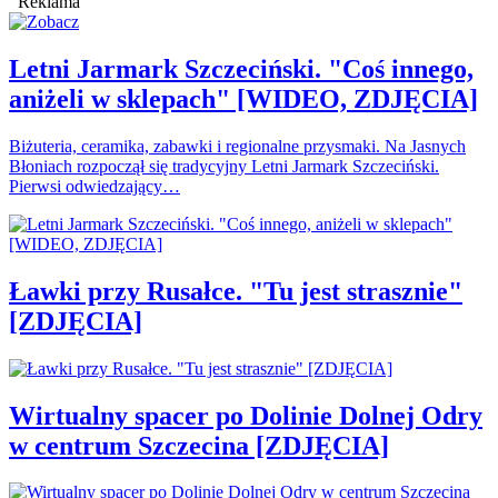
Reklama
Letni Jarmark Szczeciński. "Coś innego,
aniżeli w sklepach" [WIDEO, ZDJĘCIA]
Biżuteria, ceramika, zabawki i regionalne przysmaki. Na Jasnych
Błoniach rozpoczął się tradycyjny Letni Jarmark Szczeciński.
Pierwsi odwiedzający…
Ławki przy Rusałce. "Tu jest strasznie"
[ZDJĘCIA]
Wirtualny spacer po Dolinie Dolnej Odry
w centrum Szczecina [ZDJĘCIA]