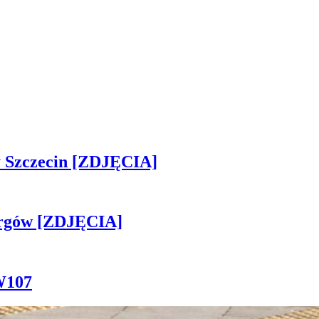
sny Szczecin [ZDJĘCIA]
ergów [ZDJĘCIA]
W107