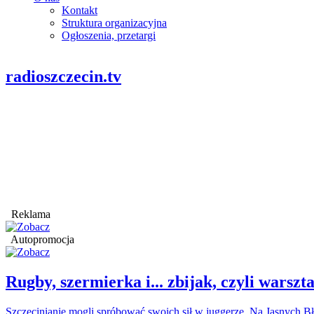
Kontakt
Struktura organizacyjna
Ogłoszenia, przetargi
radioszczecin.tv
Reklama
Autopromocja
Rugby, szermierka i... zbijak, czyli war
Szczecinianie mogli spróbować swoich sił w juggerze. Na Jasnych Bł