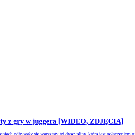
sztaty z gry w juggera [WIDEO, ZDJĘCIA]
oniach odbywały się warsztaty tej dyscypliny, która jest połączeniem