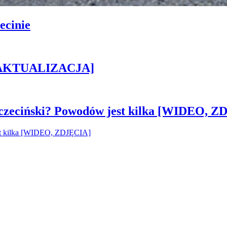
ecinie
h [AKTUALIZACJA]
czeciński? Powodów jest kilka [WIDEO, Z