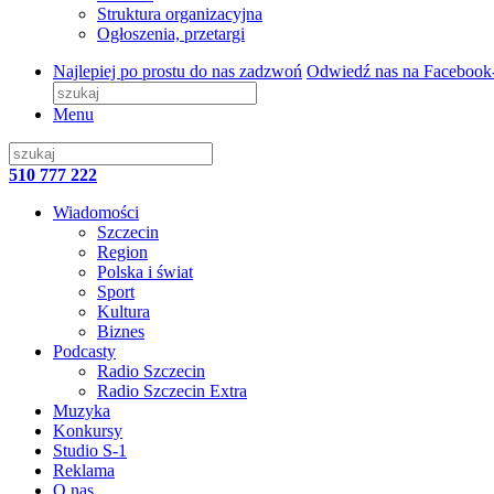
Struktura organizacyjna
Ogłoszenia, przetargi
Najlepiej po prostu do nas zadzwoń
Odwiedź nas na Facebook
Menu
510 777 222
Wiadomości
Szczecin
Region
Polska i świat
Sport
Kultura
Biznes
Podcasty
Radio Szczecin
Radio Szczecin Extra
Muzyka
Konkursy
Studio S-1
Reklama
O nas