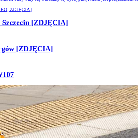
sny Szczecin [ZDJĘCIA]
ergów [ZDJĘCIA]
W107