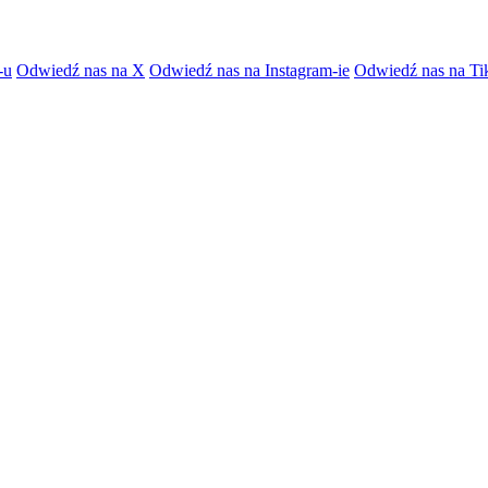
-u
Odwiedź nas na X
Odwiedź nas na Instagram-ie
Odwiedź nas na Ti