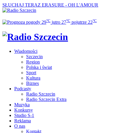
SŁUCHAJ TERAZ
ERASURE - OH L'AMOUR
°C
°C
°C
29
jutro
27
pojutrze
22
Wiadomości
Szczecin
Region
Polska i świat
Sport
Kultura
Biznes
Podcasty
Radio Szczecin
Radio Szczecin Extra
Muzyka
Konkursy
Studio S-1
Reklama
O nas
Kontakt