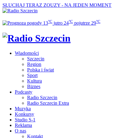
SŁUCHAJ TERAZ
ZOUZY - NA JEDEN MOMENT
°C
°C
°C
13
jutro
24
pojutrze
29
Wiadomości
Szczecin
Region
Polska i świat
Sport
Kultura
Biznes
Podcasty
Radio Szczecin
Radio Szczecin Extra
Muzyka
Konkursy
Studio S-1
Reklama
O nas
Kontakt