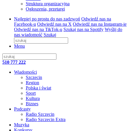
Struktura organizacyjna
Ogłoszenia, przetargi
Najlepiej po prostu do nas zadzwoń
Odwiedź nas na
Facebook-u
Odwiedź nas na X
Odwiedź nas na Instagram-ie
Odwiedź nas na TikTok-u
Szukaj nas na Spotify
Wyślij do
nas wiadomość
Szukaj
Menu
510 777 222
Wiadomości
Szczecin
Region
Polska i świat
Sport
Kultura
Biznes
Podcasty
Radio Szczecin
Radio Szczecin Extra
Muzyka
Konkursy