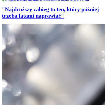
"Najdroższy zabieg to ten, który później
trzeba latami naprawiać"