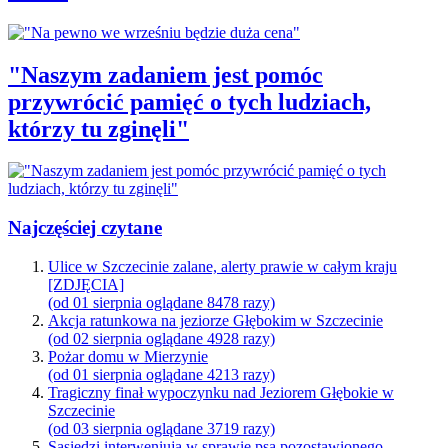
"Naszym zadaniem jest pomóc
przywrócić pamięć o tych ludziach,
którzy tu zginęli"
Najczęściej czytane
Ulice w Szczecinie zalane, alerty prawie w całym kraju
[ZDJĘCIA]
(od 01 sierpnia oglądane 8478 razy)
Akcja ratunkowa na jeziorze Głębokim w Szczecinie
(od 02 sierpnia oglądane 4928 razy)
Pożar domu w Mierzynie
(od 01 sierpnia oglądane 4213 razy)
Tragiczny finał wypoczynku nad Jeziorem Głębokie w
Szczecinie
(od 03 sierpnia oglądane 3719 razy)
Sąsiedzi interweniują w sprawie psa pozostawionego