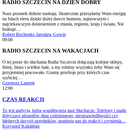
RADIO SZCZECIN NA DZIEŃ DOBRY
Nasz poranek dobrze nastraja. Skutecznie przesyłamy Wam energię
na falach eteru dzięki dużej dawce humoru, najnowszym i
najciekawszym doniesieniom z miasta, regionu, kraju i świata. Nie
brakuje…
Robert Bochenko
Jarosław Gowin
09:00
RADIO SZCZECIN NA WAKACJACH
O tej porze do słuchania Radia Szczecin dołączają kolejne sklepy,
firmy, biura i wielkie hale, a my robimy wszystko żeby Wam się
przyjemniej pracowało. Gramy przeboje przy których czas
szybciej…
Grzegorz Lament
12:00
CZAS REAKCJI
To jest audycja, którą współtworzą nasi Słuchacze. Telefony i maile
dotyczące absurdów dnia codziennego, niesprawiedliwości czy
błędnych decyzji urzędników, inspirują nas do reakcji i czynienia…
Krzysztof Kukliński