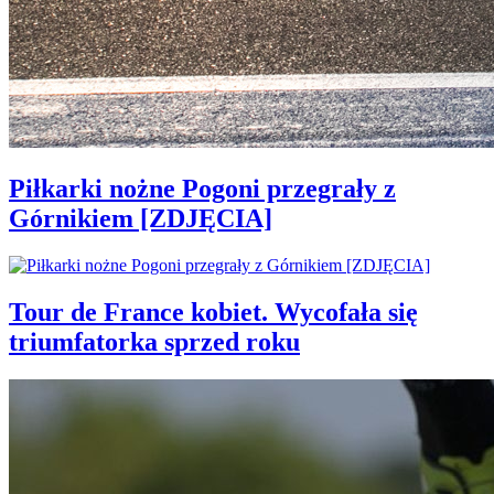
Piłkarki nożne Pogoni przegrały z
Górnikiem [ZDJĘCIA]
Tour de France kobiet. Wycofała się
triumfatorka sprzed roku