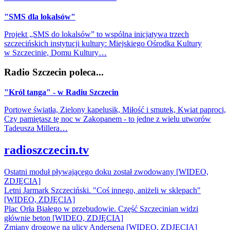
"SMS dla lokalsów"
Projekt „SMS do lokalsów” to wspólna inicjatywa trzech
szczecińskich instytucji kultury: Miejskiego Ośrodka Kultury
w Szczecinie, Domu Kultury…
Radio Szczecin poleca...
"Król tanga" - w Radiu Szczecin
Portowe światła, Zielony kapelusik, Miłość i smutek, Kwiat paproci,
Czy pamiętasz tę noc w Zakopanem - to jedne z wielu utworów
Tadeusza Millera…
radioszczecin.tv
Ostatni moduł pływającego doku został zwodowany [WIDEO,
ZDJĘCIA]
Letni Jarmark Szczeciński. "Coś innego, aniżeli w sklepach"
[WIDEO, ZDJĘCIA]
Plac Orła Białego w przebudowie. Część Szczecinian widzi
głównie beton [WIDEO, ZDJĘCIA]
Zmiany drogowe na ulicy Andersena [WIDEO, ZDJĘCIA]