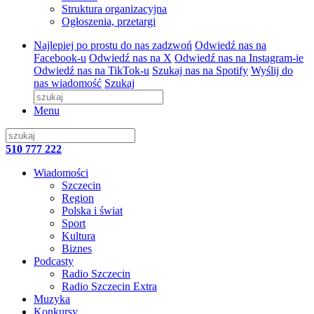
Struktura organizacyjna
Ogłoszenia, przetargi
Najlepiej po prostu do nas zadzwoń
Odwiedź nas na
Facebook-u
Odwiedź nas na X
Odwiedź nas na Instagram-ie
Odwiedź nas na TikTok-u
Szukaj nas na Spotify
Wyślij do
nas wiadomość
Szukaj
Menu
510 777 222
Wiadomości
Szczecin
Region
Polska i świat
Sport
Kultura
Biznes
Podcasty
Radio Szczecin
Radio Szczecin Extra
Muzyka
Konkursy