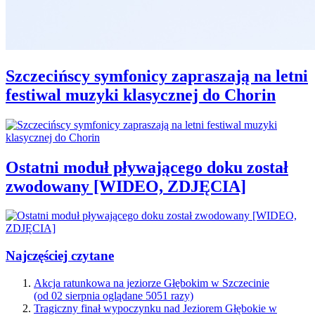
Szczecińscy symfonicy zapraszają na letni
festiwal muzyki klasycznej do Chorin
Ostatni moduł pływającego doku został
zwodowany [WIDEO, ZDJĘCIA]
Najczęściej czytane
Akcja ratunkowa na jeziorze Głębokim w Szczecinie
(od 02 sierpnia oglądane 5051 razy)
Tragiczny finał wypoczynku nad Jeziorem Głębokie w