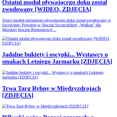
Ostatni moduł pływającego doku został
zwodowany [WIDEO, ZDJĘCIA]
Trzeci moduł ogromnego pływającego doku został zwodowany w
Szczecinie. Powstaje w Stoczni Szczecińskiej „Wulkan” dla
Morskiej Stoczni Remontowej…
Jadalne bukiety i oscypki... Wystawcy o
smakach Letniego Jarmarku [ZDJĘCIA]
Trwa Targ Rybny w Międzyzdrojach
[ZDJĘCIA]