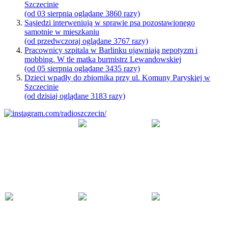
Szczecinie
(od 03 sierpnia oglądane 3860 razy)
Sąsiedzi interweniują w sprawie psa pozostawionego
samotnie w mieszkaniu
(od przedwczoraj oglądane 3767 razy)
Pracownicy szpitala w Barlinku ujawniają nepotyzm i
mobbing. W tle matka burmistrz Lewandowskiej
(od 05 sierpnia oglądane 3435 razy)
Dzieci wpadły do zbiornika przy ul. Komuny Paryskiej w
Szczecinie
(od dzisiaj oglądane 3183 razy)