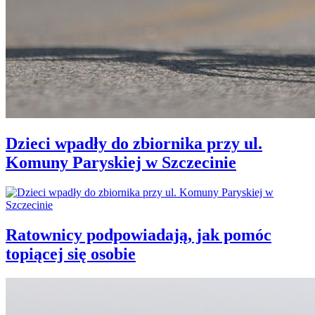
Dzieci wpadły do zbiornika przy ul.
Komuny Paryskiej w Szczecinie
Ratownicy podpowiadają, jak pomóc
topiącej się osobie