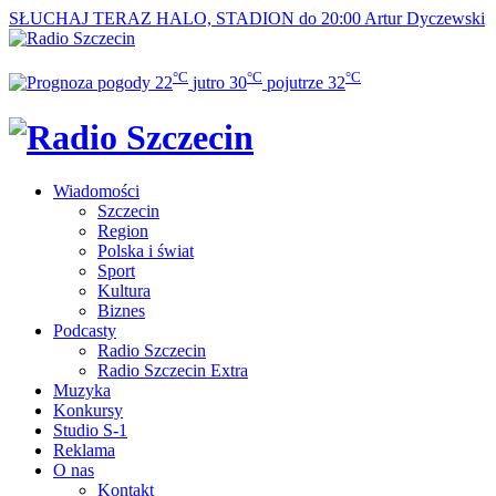
SŁUCHAJ TERAZ
HALO, STADION do 20:00
Artur Dyczewski
°C
°C
°C
22
jutro
30
pojutrze
32
Wiadomości
Szczecin
Region
Polska i świat
Sport
Kultura
Biznes
Podcasty
Radio Szczecin
Radio Szczecin Extra
Muzyka
Konkursy
Studio S-1
Reklama
O nas
Kontakt