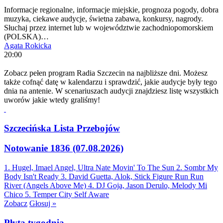
Informacje regionalne, informacje miejskie, prognoza pogody, dobra
muzyka, ciekawe audycje, świetna zabawa, konkursy, nagrody.
Słuchaj przez internet lub w województwie zachodniopomorskiem
(POLSKA)…
Agata Rokicka
20:00
Zobacz pełen program Radia Szczecin na najbliższe dni. Możesz
także cofnąć datę w kalendarzu i sprawdzić, jakie audycje były tego
dnia na antenie. W scenariuszach audycji znajdziesz listę wszystkich
uworów jakie wtedy graliśmy!
Szczecińska Lista Przebojów
Notowanie 1836 (07.08.2026)
1. Hugel, Imael Angel, Ultra Nate
Movin' To The Sun
2. Sombr
My
Body Isn't Ready
3. David Guetta, Alok, Stick Figure
Run Run
River (Angels Above Me)
4. DJ Goja, Jason Derulo, Melody
Mi
Chico
5. Temper City
Self Aware
Zobacz
Głosuj »
Płyta tygodnia