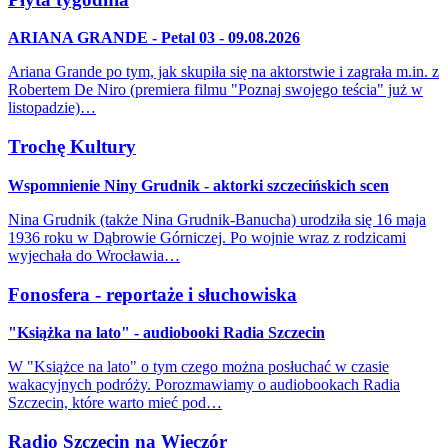
ARIANA GRANDE - Petal 03 - 09.08.2026
Ariana Grande po tym, jak skupiła się na aktorstwie i zagrała m.in. z
Robertem De Niro (premiera filmu "Poznaj swojego teścia" już w
listopadzie)…
Trochę Kultury
Wspomnienie Niny Grudnik - aktorki szczecińskich scen
Nina Grudnik (także Nina Grudnik-Banucha) urodziła się 16 maja
1936 roku w Dąbrowie Górniczej. Po wojnie wraz z rodzicami
wyjechała do Wrocławia…
Fonosfera - reportaże i słuchowiska
"Książka na lato" - audiobooki Radia Szczecin
W "Książce na lato" o tym czego można posłuchać w czasie
wakacyjnych podróży. Porozmawiamy o audiobookach Radia
Szczecin, które warto mieć pod…
Radio Szczecin na Wieczór